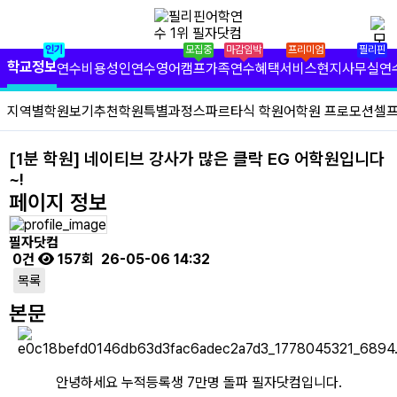
✕
필리핀 학원 정보
인기
모집중
마감임박
프리미엄
필리핀
필리핀 연수 비용
학교정보
연수비용
성인연수
영어캠프
가족연수
혜택서비스
현지사무실
연
유형별 필리핀 연수
지역별학원보기
추천학원
특별과정
스파르타식 학원
어학원 프로모션
셀
필리핀 영어 캠프
[1분 학원] 네이티브 강사가 많은 클락 EG 어학원입니다
~!
필리핀 가족 연수
페이지 정보
필자닷컴 프리미엄 서비스
필자닷컴
0건
157회
26-05-06 14:32
필자닷컴 현지 사무실
목록
필리핀 연수정보
본문
필자닷컴 이벤트
안녕하세요 누적등록생 7만명 돌파 필자닷컴입니다.
필리핀 출국준비