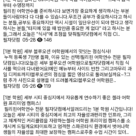
부터 수영장까지
필리핀 어학연수를 준비하시다 보면가장 중요하게 생각하시는 부분
들이사람마다 다 다를 수 있습니다.무조건 공부가 중요하시다고 하시
는 분들,공부도 중요하지만 역시 시설이 일단우선이 되야 한다고 생각
하시는 분들,"타지에 있을 때 밥만큼 중요한 게 없다" 라고 하시는 분
들,그래서 오늘은 "식사"에 초점을 맞춰필자닷컴에서 직접 CI..
필자닷컴
05-28
146
[1분 학원] 세부 블루오션 어학원에서의 맛잇는 점심식사!
누적 등록생 7만명 돌파, 이유 있는 선택!필리핀 어학연수 전문 필자
닷컴입니다!오늘은 세부 블루오션 어학원으로필자닷컴에서 직접 식
사를 먹으러 다녀왔어요!메인 메뉴부터 사이드 반찬 그리고마무리 과
일 디저트까지!블루오션의 점심을 짧은 영상으로 둘러보실까요~?그
럼 추가 사진으로 설명을 더 드려볼게요!블루오션 어학원은..
필자닷컴
05-26
119
[1분 학원] 세부 시티 중심지에서 자유롭게 연수하기 좋은 셀라 어학
원 프리미엄 캠퍼스!
필리핀어학연수 전문 필자닷컴에서알려드리는 1분 학원 시간입니다!
오늘은 세부 시티의 중심지에서 최고의 자율성과편리한 인프라, 그리
고 체계적인 커리큘럼을 자랑하는셀라 어학원 프리미엄 캠퍼스를 소
개시켜 드릴게요!타이트하고 엄격한 스파르타식 환경에서 벗어나학
생들의 자율성을 최대한 보장하는 캠퍼스로주중 수업 시간이 있더..