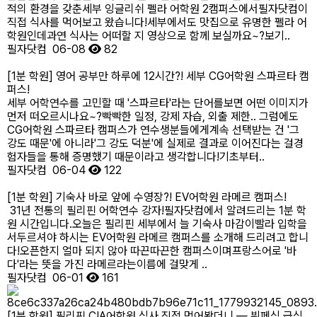
적의 환경을 갖춘세부 잉글리쉬 펠라 어학원 2캠퍼스에서필자닷컴이
직접 식사를 먹어보고 왔습니다!세부에서도 맛집으로 유명한 펠라 어
학원인데과연 식사는 어떠할 지 영상으로 함께 보실까요~?보기..
필자닷컴
06-08
82
[1분 학원] 영어 공부만 하루에 12시간?! 세부 CG어학원 스파르타 캠
퍼스!
세부 어학연수를 고민할 때 '스파르타'라는 단어를보면 어떤 이미지가
먼저 떠오르시나요~?빡빡한 일정, 강제 자습, 외출 제한.. 그럼에도
CG어학원 스파르타 캠퍼스가 연수생분들에게계속 선택받는 건 '그
강도 때문'에 아니라'그 강도 덕분'에 실제로 결과로 이어진다는 걸경
험자들을 통해 증명했기 때문이라고 생각합니다!​기초부터..
필자닷컴
06-04
122
[1분 학원] 기숙사 바로 앞에 수영장?! EV어학원 라메르 캠퍼스!
31년 전통의 필리핀 어학연수 강자!필자닷컴에서 알려드리는 1분 학
원 시간입니다.오늘은 필리핀 세부에서 늘 기숙사 마감이빨라 입학을
서두르셔야 하시는 EV어학원 라메르 캠퍼스를 소개해 드리려고 합니
다!오픈한지 얼마 되지 않아 따끈따끈한 캠퍼스이며프랑스어로 '바
다'라는 뜻을 가진 라메르라는이름에 걸맞게 ..
필자닷컴
06-01
161
[1분 학원] 필리핀 CIA어학원 식사 직접 먹어봤더니 — 뷔페식 급식