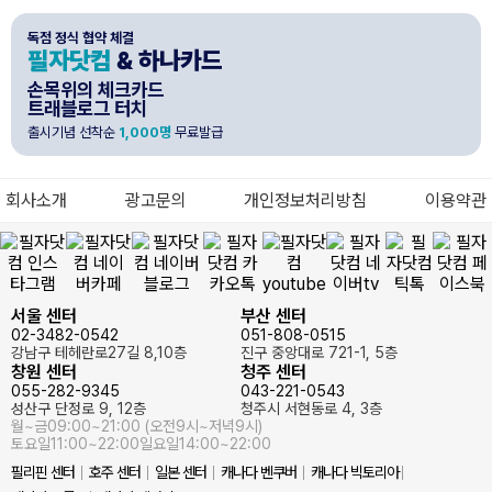
독점 정식 협약 체결
필자닷컴
& 하나카드
손목위의 체크카드
트래블로그 터치
출시기념 선착순
1,000명
무료발급
회사소개
광고문의
개인정보처리방침
이용약관
서울 센터
부산 센터
02-3482-0542
051-808-0515
강남구 테헤란로27길 8,10층
진구 중앙대로 721-1, 5층
창원 센터
청주 센터
055-282-9345
043-221-0543
성산구 단정로 9, 12층
청주시 서현동로 4, 3층
월~금
09:00~21:00 (오전9시~저녁9시)
토요일
11:00~22:00
일요일
14:00~22:00
필리핀 센터
호주 센터
일본 센터
캐나다 벤쿠버
캐나다 빅토리아