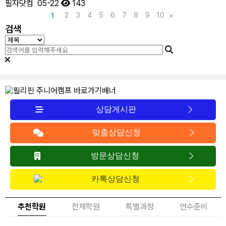
필자닷컴
05-22
143
2
3
4
5
6
7
8
9
10
1
검색
상담게시판
맞춤상담신청
방문상담신청
카톡상담신청
추천학원
전체학원
특별과정
연수준비