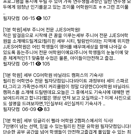
프로그램을 동시에 누릴 수 있어 가족 연수생들과성인 일반 연수생 모
두에게 엄청난 인기를끌고 있는 조이풀 어학원이죠 ㅎㅎ그런 조이풀
..
필자닷컴
06-15
107
[1분 학원]세부 주니어 전문 JJES어학원!
작은 발걸음으로 시작해 큰 꿈을 이루는세부 주니어 전문 JJES어학
원을 소개해드릴게요!​필리핀 세부 시티, 탈람반이라는 지역에 위치한
JJES어학원은 어린 학생들이 영어를 배우며세상을 향해 나아갈 수
있도록 돕는주니어 전문 어학원이에요!​주니어 학생들의 눈높이에 맞
춘 체계적인1:1 맞춤형 수업은 물론, 아이들이안전하고 즐겁..
필자닷컴
06-11
105
[1분 학원] 세부 CG어학원 바닐라드 캠퍼스의 기숙사!
필리핀 어학연수 전문 필자닷컴입니다!라이트 과정부터 세미 스파르
타,그리고 가족연수까지 커리큘럼이 정말 다양한CG어학원 바닐라드
캠퍼스를 소개해 드릴텐데요.오늘은 그 중에서도 기숙사에 대해한 번
보여드리려고 합니다!​짧은 영상 먼저 보고 오실까요~? 이제 사진으로
도 설명을 드려보자면,1인실부터 4인실까지 기숙사가 ..
필자닷컴
06-09
83
[1분 학원] 세부 잉글리쉬 펠라 어학원 2캠퍼스에서의 식사!
7만명이 넘는 선택, 믿을 수 있는필리핀 전문 유학원 필자닷컴입니다!
단순한 공부 공간을 넘어 학생들이 안전하고즐겁게 몰입할 수 있는 최