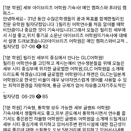
[1분 학원] 세부 아이브리즈 어학원 기숙사! 메인 캠퍼스와 프라임 캠
퍼스~
안녕하세요~ 31년 동안 수많은학생들의 꿈과 목표를 함께한필리핀
전문 유학원 필자닷컴입니다 :)​필리핀 어학연수를 처음 알아볼 때학
비만큼이나 중요한 것이 기숙사입니다!그래서 오늘은 필리핀 세부에
서 시설 좋고,위치 좋기로 소문난 아이브리즈 어학원의기숙사에 대해
서 설명 드려보겠습니다!​아이브리즈 어학원은 메인 캠퍼스와비교적 ..
필자닷컴
07-06
82
[1분 학원] 필리핀 세부의 중심에서 만나는 GLC어학원!
필리핀 어학연수를 고민하고 계시는예비 연수생분들을 위해 오늘은
세부 시티 중심부에 위치한 글로벌한 어학원,GLC 어학원을 소개해
드리도록 하겠습니다!​왜 글로벌한 어학원이냐 하면은 GLC는일본계
어학원으로 한국인 비율이 매우 낮아자연스럽게 영어를 사용할 수 있
는 최적의환경을 자랑하며, 통금 규제가 없어 자유롭고자기주도적인
..
필자닷컴
06-29
85
[1분 학원] 기숙형, 통학형 모두 가능한 세부 글랜트 어학원!
기숙사에서 생활하셔도 좋고,외부 콘도에서 통학하시면서 연수를 즐
기셔도 좋은완전 자율형 어학원인 글랜트 어학원을 소개해 드릴게요!​
세부 시티 중심가에 위치하고 있어서주변 편의시설에 대한 접근성이
매우 좋은데,대형 쇼핑몰도 도보 5분거리에 위치하고 있어서시내를