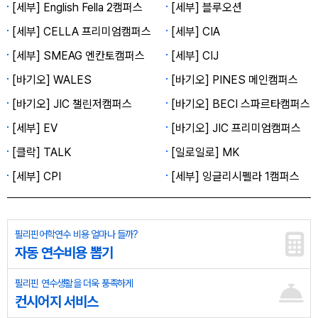
[세부] English Fella 2캠퍼스
[세부] 블루오션
[세부] CELLA 프리미엄캠퍼스
[세부] CIA
[세부] SMEAG 엔칸토캠퍼스
[세부] CIJ
[바기오] WALES
[바기오] PINES 메인캠퍼스
[바기오] JIC 챌린저캠퍼스
[바기오] BECI 스파르타캠퍼스
[세부] EV
[바기오] JIC 프리미엄캠퍼스
[클락] TALK
[일로일로] MK
[세부] CPI
[세부] 잉글리시펠라 1캠퍼스
필리핀어학연수 비용 얼마나 들까?
자동 연수비용 뽑기
필리핀 연수생활을 더욱 풍족하게
컨시어지 서비스