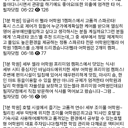
돌아다니시면서 관광을 하기에도 좋아요!​또한 외출에 엄격한 타 어..
필자닷컴
06-22
126
[1분 학원] 잉글리쉬 펠라 어학원 1캠퍼스에서 고품격 스파르타!
혹시 스스로 제어가 힘들어 누군가에게확실한 케어를 받으며 열심히
영어 공부에만몰입하고 싶다고 생각하시는 분들 계실까요?그런 분들
에게 '스파르타 코스'를 추천 드리는데,그 중 세부에서 정말 체계적이
고 몰입도 높은환경을 제공하는 정통 스파르타 전문 어학원인펠라 어
학원 1캠퍼스를 소개해 드리겠습니다!​펠라 어학원은 2개의 캠퍼..
필자닷컴
06-18
77
[1분 학원] 세부 셀라 어학원 프리미엄 캠퍼스에서 맛있는 식사!
세부 시티 중심지인 바닐라드에위치한 세부 어학원 프리미엄 캠퍼스!​
주변에 편의시설이 밀집해 있어서 매우편리하게 맛집, 마사지 숍, 한
인 마트 등을이용할 수 있을 뿐만 아니라 규제가 엄격한타 어학원과
달리 학생들의 자율성을 보장하고 있는셀라 프리미엄 어학원인데요!​
필자닷컴에서 직접 방문하여 식사를 먹어보고 왔습니다~​그럼 ..
필자닷컴
06-16
96
[1분 학원] 호텔 시설에서 즐기는 고품격 연수! 세부 조이풀 어학원~
필리핀 세부 막탄에 위치한 조이풀 어학원은최고급 '티샤인 호텔'을
기숙사로 사용하여쾌적하고 품격있는 환경에서 공부할 수 있는호텔
형 어학원의 대표 주자입니다!철저한 학업 관리와 다채로운 액티비티