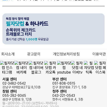
독점 정식 협약 체결
필자닷컴
& 하나카드
손목위의 체크카드
트래블로그 터치
출시기념 선착순
1,000명
무료발급
회사소개
광고문의
개인정보처리방침
이용약관
서울 센터
부산 센터
02-3482-0542
051-808-0515
강남구 테헤란로27길 8,10층
진구 중앙대로 721-1, 5층
창원 센터
청주 센터
055-282-9345
043-221-0543
성산구 단정로 9, 12층
청주시 서현동로 4, 3층
월~금
09:00~21:00 (오전9시~저녁9시)