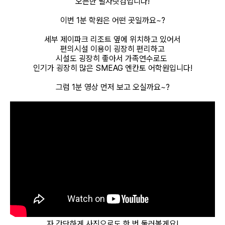
오픈한 필자닷컴입니다!
필리핀 조기유학
이번 1분 학원은 어떤 곳일까요~?
세부 제이파크 리조트 옆에 위치하고 있어서
필리핀 연계연수
편의시설 이용이 굉장히 편리하고
시설도 굉장히 좋아서 가족연수로도
필자뉴스
인기가 굉장히 많은 SMEAG 엔칸토 어학원입니다!
그럼 1분 영상 먼저 보고 오실까요~?
자 간단하게 사진으로도 한 번 둘러볼게요!