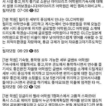
서 시설 좋고,위치 좋기로 소문난 아이브리즈 어학원의기숙사에 대해
서 설명 드려보겠습니다!​아이브리즈 어학원은 메인 캠퍼스와비교적 ..
필자닷컴
07-06
82
[1분 학원] 필리핀 세부의 중심에서 만나는 GLC어학원!
필리핀 어학연수를 고민하고 계시는예비 연수생분들을 위해 오늘은
세부 시티 중심부에 위치한 글로벌한 어학원,GLC 어학원을 소개해
드리도록 하겠습니다!​왜 글로벌한 어학원이냐 하면은 GLC는일본계
어학원으로 한국인 비율이 매우 낮아자연스럽게 영어를 사용할 수 있
는 최적의환경을 자랑하며, 통금 규제가 없어 자유롭고자기주도적인
..
필자닷컴
06-29
85
[1분 학원] 기숙형, 통학형 모두 가능한 세부 글랜트 어학원!
기숙사에서 생활하셔도 좋고,외부 콘도에서 통학하시면서 연수를 즐
기셔도 좋은완전 자율형 어학원인 글랜트 어학원을 소개해 드릴게요!​
세부 시티 중심가에 위치하고 있어서주변 편의시설에 대한 접근성이
매우 좋은데,대형 쇼핑몰도 도보 5분거리에 위치하고 있어서시내를
돌아다니시면서 관광을 하기에도 좋아요!​또한 외출에 엄격한 타 어..
필자닷컴
06-22
126
[1분 학원] 잉글리쉬 펠라 어학원 1캠퍼스에서 고품격 스파르타!
혹시 스스로 제어가 힘들어 누군가에게확실한 케어를 받으며 열심히
영어 공부에만몰입하고 싶다고 생각하시는 분들 계실까요?그런 분들