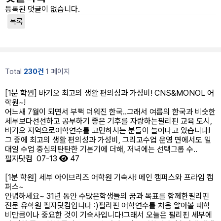
등록된 댓글이 없습니다.
목록
Total
230건
1 페이지
[1분 학원] 바기오 최고의 생활 편의성과 가성비! CNS&MONOL 어
학원~!
어느새 7월이 되면서 부쩍 더워진 한국..그래서 여름의 한국과 비슷한
세부보다선선하고 공부하기 좋은 기후를 자랑하는필리핀 교육 도시,
바기오 지역으로어학연수를 고민하시는 분들이 늘어나고 있습니다!​
그 중에 최고의 생활 편의성과 가성비, 그리고수업 운영 면에서도 일
대일 수업 중심의탄탄한 기본기에 더해, 저녁에는 선택그룹 수..
필자닷컴
07-13
47
[1분 학원] 세부 아이브리즈 어학원 기숙사! 메인 캠퍼스와 프라임 캠
퍼스~
안녕하세요~ 31년 동안 수많은학생들의 꿈과 목표를 함께한필리핀
전문 유학원 필자닷컴입니다 :)​필리핀 어학연수를 처음 알아볼 때학
비만큼이나 중요한 것이 기숙사입니다!그래서 오늘은 필리핀 세부에