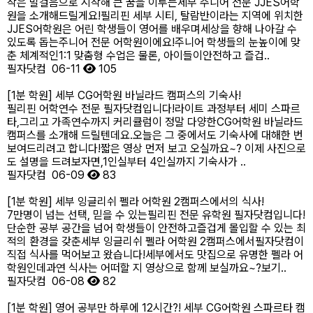
작은 발걸음으로 시작해 큰 꿈을 이루는세부 주니어 전문 JJES어학
원을 소개해드릴게요!​필리핀 세부 시티, 탈람반이라는 지역에 위치한
JJES어학원은 어린 학생들이 영어를 배우며세상을 향해 나아갈 수
있도록 돕는주니어 전문 어학원이에요!​주니어 학생들의 눈높이에 맞
춘 체계적인1:1 맞춤형 수업은 물론, 아이들이안전하고 즐겁..
필자닷컴
06-11
105
[1분 학원] 세부 CG어학원 바닐라드 캠퍼스의 기숙사!
필리핀 어학연수 전문 필자닷컴입니다!라이트 과정부터 세미 스파르
타,그리고 가족연수까지 커리큘럼이 정말 다양한CG어학원 바닐라드
캠퍼스를 소개해 드릴텐데요.오늘은 그 중에서도 기숙사에 대해한 번
보여드리려고 합니다!​짧은 영상 먼저 보고 오실까요~? 이제 사진으로
도 설명을 드려보자면,1인실부터 4인실까지 기숙사가 ..
필자닷컴
06-09
83
[1분 학원] 세부 잉글리쉬 펠라 어학원 2캠퍼스에서의 식사!
7만명이 넘는 선택, 믿을 수 있는필리핀 전문 유학원 필자닷컴입니다!
단순한 공부 공간을 넘어 학생들이 안전하고즐겁게 몰입할 수 있는 최
적의 환경을 갖춘세부 잉글리쉬 펠라 어학원 2캠퍼스에서필자닷컴이
직접 식사를 먹어보고 왔습니다!세부에서도 맛집으로 유명한 펠라 어
학원인데과연 식사는 어떠할 지 영상으로 함께 보실까요~?보기..
필자닷컴
06-08
82
[1분 학원] 영어 공부만 하루에 12시간?! 세부 CG어학원 스파르타 캠