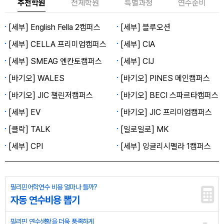
추천학원
전체학원
특별과정
연수준비
[세부] English Fella 2캠퍼스
[세부] 블루오션
[세부] CELLA 프리미엄캠퍼스
[세부] CIA
[세부] SMEAG 엔칸토캠퍼스
[세부] CIJ
[바기오] WALES
[바기오] PINES 메인캠퍼스
[바기오] JIC 챌린저캠퍼스
[바기오] BECI 스파르타캠퍼스
[세부] EV
[바기오] JIC 프리미엄캠퍼스
[클락] TALK
[일로일로] MK
[세부] CPI
[세부] 잉글리시펠라 1캠퍼스
필리핀어학연수 비용 얼마나 들까?
자동 연수비용 뽑기
필리핀 연수생활을 더욱 풍족하게