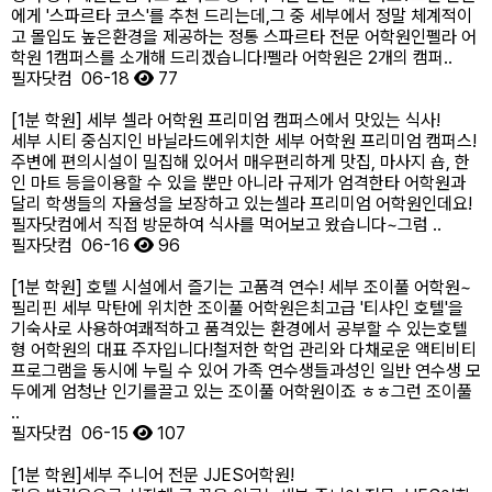
에게 '스파르타 코스'를 추천 드리는데,그 중 세부에서 정말 체계적이
고 몰입도 높은환경을 제공하는 정통 스파르타 전문 어학원인펠라 어
학원 1캠퍼스를 소개해 드리겠습니다!​펠라 어학원은 2개의 캠퍼..
필자닷컴
06-18
77
[1분 학원] 세부 셀라 어학원 프리미엄 캠퍼스에서 맛있는 식사!
세부 시티 중심지인 바닐라드에위치한 세부 어학원 프리미엄 캠퍼스!​
주변에 편의시설이 밀집해 있어서 매우편리하게 맛집, 마사지 숍, 한
인 마트 등을이용할 수 있을 뿐만 아니라 규제가 엄격한타 어학원과
달리 학생들의 자율성을 보장하고 있는셀라 프리미엄 어학원인데요!​
필자닷컴에서 직접 방문하여 식사를 먹어보고 왔습니다~​그럼 ..
필자닷컴
06-16
96
[1분 학원] 호텔 시설에서 즐기는 고품격 연수! 세부 조이풀 어학원~
필리핀 세부 막탄에 위치한 조이풀 어학원은최고급 '티샤인 호텔'을
기숙사로 사용하여쾌적하고 품격있는 환경에서 공부할 수 있는호텔
형 어학원의 대표 주자입니다!철저한 학업 관리와 다채로운 액티비티
프로그램을 동시에 누릴 수 있어 가족 연수생들과성인 일반 연수생 모
두에게 엄청난 인기를끌고 있는 조이풀 어학원이죠 ㅎㅎ그런 조이풀
..
필자닷컴
06-15
107
[1분 학원]세부 주니어 전문 JJES어학원!