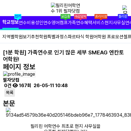
✕
필리핀 학원 정보
인기
모집중
마감임박
프리미엄
필리핀
필리핀 연수 비용
학교정보
연수비용
성인연수
영어캠프
가족연수
혜택서비스
현지사무실
연
유형별 필리핀 연수
지역별학원보기
추천학원
특별과정
스파르타식 학원
어학원 프로모션
셀
필리핀 영어 캠프
[1분 학원] 가족연수로 인기 많은 세부 SMEAG 엔칸토
어학원!
필리핀 가족 연수
페이지 정보
필자닷컴 프리미엄 서비스
필자닷컴
0건
167회
26-05-11 10:48
필자닷컴 현지 사무실
목록
필리핀 연수정보
본문
필자닷컴 이벤트
필리핀 어학연수 최초로 현지 사무실을
필리핀 출국준비