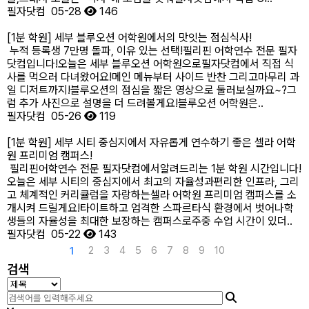
필자닷컴
05-28
146
[1분 학원] 세부 블루오션 어학원에서의 맛잇는 점심식사!
누적 등록생 7만명 돌파, 이유 있는 선택!필리핀 어학연수 전문 필자
닷컴입니다!오늘은 세부 블루오션 어학원으로필자닷컴에서 직접 식
사를 먹으러 다녀왔어요!메인 메뉴부터 사이드 반찬 그리고마무리 과
일 디저트까지!블루오션의 점심을 짧은 영상으로 둘러보실까요~?그
럼 추가 사진으로 설명을 더 드려볼게요!블루오션 어학원은..
필자닷컴
05-26
119
[1분 학원] 세부 시티 중심지에서 자유롭게 연수하기 좋은 셀라 어학
원 프리미엄 캠퍼스!
필리핀어학연수 전문 필자닷컴에서알려드리는 1분 학원 시간입니다!
오늘은 세부 시티의 중심지에서 최고의 자율성과편리한 인프라, 그리
고 체계적인 커리큘럼을 자랑하는셀라 어학원 프리미엄 캠퍼스를 소
개시켜 드릴게요!타이트하고 엄격한 스파르타식 환경에서 벗어나학
생들의 자율성을 최대한 보장하는 캠퍼스로주중 수업 시간이 있더..
필자닷컴
05-22
143
2
3
4
5
6
7
8
9
10
1
검색