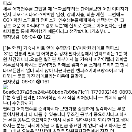
퍼스!
세부 어학연수를 고민할 때 '스파르타'라는 단어를보면 어떤 이미지가
먼저 떠오르시나요~?빡빡한 일정, 강제 자습, 외출 제한.. 그럼에도
CG어학원 스파르타 캠퍼스가 연수생분들에게계속 선택받는 건 '그
강도 때문'에 아니라'그 강도 덕분'에 실제로 결과로 이어진다는 걸경
험자들을 통해 증명했기 때문이라고 생각합니다!​기초부터..
필자닷컴
06-04
122
[1분 학원] 기숙사 바로 앞에 수영장?! EV어학원 라메르 캠퍼스!
31년 전통의 필리핀 어학연수 강자!필자닷컴에서 알려드리는 1분 학
원 시간입니다.오늘은 필리핀 세부에서 늘 기숙사 마감이빨라 입학을
서두르셔야 하시는 EV어학원 라메르 캠퍼스를 소개해 드리려고 합니
다!오픈한지 얼마 되지 않아 따끈따끈한 캠퍼스이며프랑스어로 '바
다'라는 뜻을 가진 라메르라는이름에 걸맞게 ..
필자닷컴
06-01
161
[1분 학원] 필리핀 CIA어학원 식사 직접 먹어봤더니 — 뷔페식 급식
부터 수영장까지
필리핀 어학연수를 준비하시다 보면가장 중요하게 생각하시는 부분
들이사람마다 다 다를 수 있습니다.무조건 공부가 중요하시다고 하시
는 분들,공부도 중요하지만 역시 시설이 일단우선이 되야 한다고 생각
하시는 분들,"타지에 있을 때 밥만큼 중요한 게 없다" 라고 하시는 분
들,그래서 오늘은 "식사"에 초점을 맞춰필자닷컴에서 직접 CI..