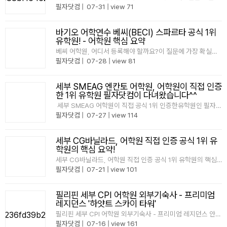
어디가 나에게 맞는지,또 어떤 유학원을 통해준비해야 할지 고
필자닷컴
|
07-31
|
view 71
민되신다면필자닷컴을 가장 먼저 확인해 보세요. CG어학원
필리핀 조기유학
공식 1위 유학원 인증서필자닷컴은 CG어학원이 직접 인증한
최다 등록 유학..
바기오 어학연수 베씨(BECI) 스파르타 공식 1위
유학원! - 어학원 핵심 요약
필리핀 연계연수
베씨 어학원, 어디서 등록해야 할까요?이 질문에 가장 확실한
답을 드릴 수 있습니다.​베씨 어학원이 직접 인증한 사실이거든
필자닷컴
|
07-28
|
view 81
필자뉴스
요.2025년 베씨 어학원 등록생을 가장 많이보낸 유학원이 바
로 필자닷컴입니다.베씨 1위 인증서마케팅이 아니라 데이터로
증명합니다.​베씨 어학원 스파르타 캠퍼스는 총..
세부 SMEAG 엔칸토 어학원, 어학원이 직접 인증
한 1위 유학원 필자닷컴이 다녀왔습니다^^
세부 SMEAG 어학원이 직접 공식 1위 인증한유학원인 필자닷
컴입니다~!"1위"는 스스로 정하는 것이 아닌진짜 1위는 어학원
필자닷컴
|
07-27
|
view 114
이 직접 확인한데이터로 증명이 됩니다. SMEAG 어학원 학
생 가장 많이 보낸 유학원 1위단순한 마케팅 문구로 ..
세부 CG바닐라드, 어학원 직접 인증 공식 1위 유
학원의 핵심 요약!
세부 CG바닐라드, 어학원 직접 인증 공식 1위 유학원의 핵심
요약!세부 어학연수, 어디서부터 준비해야 할지 막막하시죠?
필자닷컴
|
07-21
|
view 101
어학원 선택도 중요하지만어떤 유학원을 통해 준비하느냐도정
말 중요합니다. 2025년 CG 어학원 가장 많이 보낸 어학원 1
위필자닷컴은 CG어학원이 직접..
필리핀 세부 CPI 어학원 외부기숙사 - 프리미엄
레지던스 '하얏트 스카이 타워'
필리핀 세부 CPI 어학원 외 부기숙사 - 프리미엄 레지던스 안녕
하세요!필리핀 어학연수 전문 필자닷컴 매니저,CHERRY입니
필자닷컴
|
07-16
|
view 161