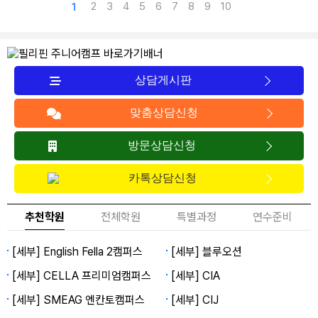
2
3
4
5
6
7
8
9
10
1
상담게시판
맞춤상담신청
방문상담신청
카톡상담신청
추천학원
전체학원
특별과정
연수준비
[세부] English Fella 2캠퍼스
[세부] 블루오션
[세부] CELLA 프리미엄캠퍼스
[세부] CIA
[세부] SMEAG 엔칸토캠퍼스
[세부] CIJ