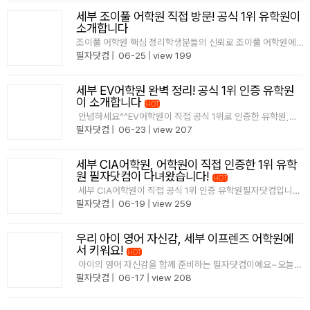
뜻깊은 상이라고..
세부 조이풀 어학원 직접 방문! 공식 1위 유학원이
소개합니다
조이풀 어학원 핵심 정리학생분들의 신뢰로 조이풀 어학원에
서 직접 공식으로 인증한 1위 유학원, 필자닷컴입니다1등 유학
필자닷컴
|
06-25
|
view 199
원 상장학생분들의 꾸준한 선택과 신뢰를 바탕으로,필자닷컴
은 조이풀 어학원으로부터 공식 1위 인증을 받았습니다단순한
홍보 문구가 아닌 실제 학생 등록과 오랜 협력 관계를 바..
세부 EV어학원 완벽 정리! 공식 1위 인증 유학원
이 소개합니다
HOT
안녕하세요^^EV어학원이 직접 공식 1위로 인증한 유학원,필
자닷컴입니다 많은 곳에서 1위라는 표현을 사용하지만진짜 의
필자닷컴
|
06-23
|
view 207
미 있는 1위는어학원이 직접 인정한 결과라고 생각합니다​수많
은 학생들의 등록 데이터,그리고 오랜 협력 관계를 바탕으로
EV어학원이 직접 공식 인증을 수여..
세부 CIA어학원, 어학원이 직접 인증한 1위 유학
원 필자닷컴이 다녀왔습니다!
HOT
세부 CIA어학원이 직접 공식 1위 인증 유학원필자닷컴입니다
^^"1위"는 스스로 정하는 게 아닙니다진짜 1위는 어학원이 직
필자닷컴
|
06-19
|
view 259
접 확인한데이터로 증명됩니다! CIA 어학원 학생 가장 많이 보
낸 유학원 1위단순히 마케팅 문구로 말하는 1위가 아니라실제
등록생 데이터와오랜 협..
우리 아이 영어 자신감, 세부 이프렌즈 어학원에
서 키워요!
HOT
아이의 영어 자신감을 함께 준비하는 필자닷컴이에요~오늘은
가족/주니어 전문 어학원인 세부 이프렌즈 어학원을 소개해 드
필자닷컴
|
06-17
|
view 208
립니다이번에 저희가 어학원에 직접 방문했는데요 원장님과
설명도 함께 들어보고, 직접 사진들도 찍어왔어요!필자닷컴이
생생하게 경험한 이프렌즈 어학원을 소개해 드릴..