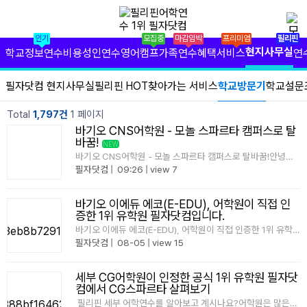
✕
필리핀 학원 정보
인기
모집중
마감임박
프리미엄
필리핀
필리핀 연수 비용
현지사무실
학교정보
연수비용
성인연수
영어캠프
가족연수
혜택서비스
연
유형별 필리핀 연수
필자닷컴 현지사무실
필리핀 HOT
찾아가는 서비스
학교방문기
학교설문
필리핀 영어 캠프
Total
1,797건
1 페이지
바기오 CNS어학원 - 모놀 스파르타 캠퍼스로 탈
필리핀 가족 연수
바꿈!
NEW
바기오 CNS어학원 - 모놀 스파르타 캠퍼스로 탈바꿈!안녕하
세요, 필자닷컴입니다!바기오 어학연수를 준비 중이신 분들께
필자닷컴
|
09:26
|
view 7
필자닷컴 프리미엄 서비스
반가운 소식을 전해드립니다 ^^ 오는 9월 5일부터 바기오
CNS 어학원이<모놀 스파르타 캠퍼스>로새롭게 변경되어 운
영됩니다!단기간에 몰입해서 실력을 ..
바기오 이에듀 에코(E-EDU), 어학원이 직접 인
필자닷컴 현지 사무실
증한 1위 유학원 필자닷컴입니다.
바기오 이에듀 에코(E-EDU), 어학원이 직접 인증한 1위 유학
필리핀 연수정보
원 필자닷컴입니다.바기오 이에듀 어학원이 직접 공식 1위 인
필자닷컴
|
08-05
|
view 15
증한유학원은 바로 필자닷컴입니다."1위"는 스스로 정하는 것
이 아닌어학원이 직접 확인한 데이터로증명이 되는 것 입니
다. 이에듀 어학원 학생 가장 많이 보낸..
필자닷컴 이벤트
세부 CG어학원이 인정한 공식 1위 유학원 필자닷
컴에서 CG스파르타 살펴보기
필리핀 출국준비
필리핀 세부 어학연수를 알아보고 계시나요?어학원은 많은데