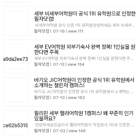
다~​세부 CPI 어학원 이번에 드디어 CPI 최초로 외부기숙사가
생겼습니다~바로 CPI 본원에서 셔틀로 단 3분 거리에 있는 하
얏트 스카이 타워(Haya..
세부 비세부어학원이 공식 1위 유학원으로 인정한
필자닷컴!
비세부어학원 공식 인증 1위 유학원안녕하세요 세부 비세부어
학원에서직접 공식 1위로 인증한 필리핀 1등 유학원 필자닷컴
필자닷컴
|
07-16
|
view 111
입니다. '왜 공식 인증 유학원이 중요할까요?'​필리핀 어학연
수를 준비할 때는학원 선택만큼이나"어떤 유학원을 ..
세부 EV어학원 외부기숙사 완벽 정복! 1인실을 원
한다면 주목
세부 EV어학원 외부기숙사 완벽 정복! 1인실을 원한다면 주목
안녕하세요~필리핀 유학 1위 필자닷컴입니다 세부 EV 어학원
필자닷컴
|
07-13
|
view 154
은 하루 10시간 스파르타 수업, 쾌적한 시설까지 갖춘 세부에
서도 인기가 많은 손꼽히는 어학원인데요^^그러다 보니 마감
이 정말 빠른 어학..
바기오 JIC어학원이 인정한 공식 1위 유학원에서
소개하는 챌린저 캠퍼스!
바기오 JIC어학원이 인정한 공식 1위 유학원에서 소개하는 챌
린저 캠퍼스!JIC어학원 챌린저 캠퍼스에서공식 1위 유학원으
필자닷컴
|
07-10
|
view 162
로 인정한필리핀 전문 유학원, 필자닷컴입니다.누구나 1위라고
말할 수는 있습니다.지만 진짜 1위는 어학원이 직접 확인하고
인정합니다.필자닷컴은 JIC 어학원이..
필리핀 세부 펠라어학원 1캠퍼스! 왜 꾸준히 인기
있을까요?
안녕하세요잉글리쉬 펠라어학원이 직접공식 1위로 인증한 유
학원,필자닷컴입니다:)필자닷컴은 2025년잉글리쉬 펠라 등
필자닷컴
|
07-02
|
view 149
록생 1위를 기록하며, 어학원으로부터 공식 인증을 받았습니
다. 학생 한 분, 한 분의 선택이 모여 만들어진 결과이기에더욱