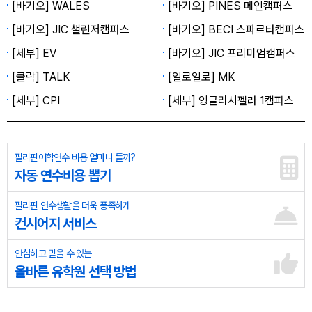
[바기오] WALES
[바기오] PINES 메인캠퍼스
[바기오] JIC 챌린저캠퍼스
[바기오] BECI 스파르타캠퍼스
[세부] EV
[바기오] JIC 프리미엄캠퍼스
[클락] TALK
[일로일로] MK
[세부] CPI
[세부] 잉글리시펠라 1캠퍼스
필리핀어학연수 비용 얼마나 들까?
자동 연수비용 뽑기
필리핀 연수생활을 더욱 풍족하게
컨시어지 서비스
안심하고 믿을 수 있는
올바른 유학원 선택 방법