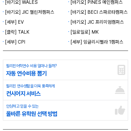
[바기오] WALES
[바기오] PINES 메인캠퍼스
[바기오] JIC 챌린저캠퍼스
[바기오] BECI 스파르타캠퍼스
[세부] EV
[바기오] JIC 프리미엄캠퍼스
[클락] TALK
[일로일로] MK
[세부] CPI
[세부] 잉글리시펠라 1캠퍼스
필리핀어학연수 비용 얼마나 들까?
자동 연수비용 뽑기
필리핀 연수생활을 더욱 풍족하게
컨시어지 서비스
안심하고 믿을 수 있는
올바른 유학원 선택 방법