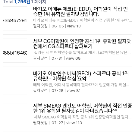
Total
1,796건
1 페이지
바기오 이에듀 에코(E-EDU), 어학원이 직접 인
증한 1위 유학원 필자닷컴입니다.
바기오 이에듀 에코(E-EDU), 어학원이 직접 인증한 1위 유학
원 필자닷컴입니다.바기오 이에듀 어학원이 직접 공식 1위 인
필자닷컴
|
08-05
|
view 13
증한유학원은 바로 필자닷컴입니다."1위"는 스스로 정하는 것
이 아닌어학원이 직접 확인한 데이터로증명이 되는 것 입니
다. 이에듀 어학원 학생 가장 많이 보낸..
세부 CG어학원이 인정한 공식 1위 유학원 필자닷
컴에서 CG스파르타 살펴보기
필리핀 세부 어학연수를 알아보고 계시나요?어학원은 많은데
어디가 나에게 맞는지,또 어떤 유학원을 통해준비해야 할지 고
필자닷컴
|
07-31
|
view 68
민되신다면필자닷컴을 가장 먼저 확인해 보세요. CG어학원
공식 1위 유학원 인증서필자닷컴은 CG어학원이 직접 인증한
최다 등록 유학..
바기오 어학연수 베씨(BECI) 스파르타 공식 1위
유학원! - 어학원 핵심 요약
베씨 어학원, 어디서 등록해야 할까요?이 질문에 가장 확실한
답을 드릴 수 있습니다.​베씨 어학원이 직접 인증한 사실이거든
필자닷컴
|
07-28
|
view 81
요.2025년 베씨 어학원 등록생을 가장 많이보낸 유학원이 바
로 필자닷컴입니다.베씨 1위 인증서마케팅이 아니라 데이터로
증명합니다.​베씨 어학원 스파르타 캠퍼스는 총..
세부 SMEAG 엔칸토 어학원, 어학원이 직접 인증
한 1위 유학원 필자닷컴이 다녀왔습니다^^
세부 SMEAG 어학원이 직접 공식 1위 인증한유학원인 필자닷
컴입니다~!"1위"는 스스로 정하는 것이 아닌진짜 1위는 어학원
필자닷컴
|
07-27
|
view 113
이 직접 확인한데이터로 증명이 됩니다. SMEAG 어학원 학
생 가장 많이 보낸 유학원 1위단순한 마케팅 문구로 ..