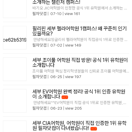
소개하는 챌린저 캠퍼스!
바기오 JIC어학원이 인정한 공식 1위 유학원에서 소개하는 챌
린저 캠퍼스!JIC어학원 챌린저 캠퍼스에서공식 1위 유학원으
필자닷컴
|
07-10
|
view 161
로 인정한필리핀 전문 유학원, 필자닷컴입니다.누구나 1위라고
말할 수는 있습니다.지만 진짜 1위는 어학원이 직접 확인하고
인정합니다.필자닷컴은 JIC 어학원이..
필리핀 세부 펠라어학원 1캠퍼스! 왜 꾸준히 인기
있을까요?
안녕하세요잉글리쉬 펠라어학원이 직접공식 1위로 인증한 유
학원,필자닷컴입니다:)필자닷컴은 2025년잉글리쉬 펠라 등
필자닷컴
|
07-02
|
view 149
록생 1위를 기록하며, 어학원으로부터 공식 인증을 받았습니
다. 학생 한 분, 한 분의 선택이 모여 만들어진 결과이기에더욱
뜻깊은 상이라고..
세부 조이풀 어학원 직접 방문! 공식 1위 유학원이
소개합니다
조이풀 어학원 핵심 정리학생분들의 신뢰로 조이풀 어학원에
서 직접 공식으로 인증한 1위 유학원, 필자닷컴입니다1등 유학
필자닷컴
|
06-25
|
view 197
원 상장학생분들의 꾸준한 선택과 신뢰를 바탕으로,필자닷컴
은 조이풀 어학원으로부터 공식 1위 인증을 받았습니다단순한
홍보 문구가 아닌 실제 학생 등록과 오랜 협력 관계를 바..
세부 EV어학원 완벽 정리! 공식 1위 인증 유학원
이 소개합니다
HOT
안녕하세요^^EV어학원이 직접 공식 1위로 인증한 유학원,필
자닷컴입니다 많은 곳에서 1위라는 표현을 사용하지만진짜 의
필자닷컴
|
06-23
|
view 205
미 있는 1위는어학원이 직접 인정한 결과라고 생각합니다​수많
은 학생들의 등록 데이터,그리고 오랜 협력 관계를 바탕으로
EV어학원이 직접 공식 인증을 수여..
세부 CIA어학원, 어학원이 직접 인증한 1위 유학
원 필자닷컴이 다녀왔습니다!
HOT