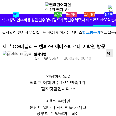
✕
필리핀 학원 정보
인기
모집중
마감임박
프리미엄
필리핀
필리핀 연수 비용
현지사무실
학교정보
연수비용
성인연수
영어캠프
가족연수
혜택서비스
연
유형별 필리핀 연수
필자닷컴 현지사무실
필리핀 HOT
찾아가는 서비스
학교방문기
학교설문
필리핀 영어 캠프
세부 CG바닐라드 캠퍼스! 세미스파르타 어학원 방문
필리핀 가족 연수
목록
필자닷컴
0건
566회
26-03-10 00:40
필자닷컴 프리미엄 서비스
안녕하세요 :)
필자닷컴 현지 사무실
필리핀 어학연수 13년 연속 1위!
필자닷컴입니다 ^^
필리핀 연수정보
필자닷컴 이벤트
어학연수하면
본인이 얼마나 자제력을 가지고
필리핀 출국준비
공부할 수 있을까... 하는