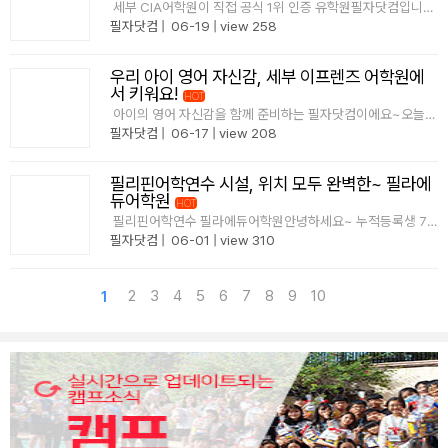
세부 CIA어학원이 직접 공식 1위 인증 유학원필자닷컴입니다
^^"1위"는 스스로 정하는 게 아닙니다진짜 1위는 어학원이 직
필자닷컴
|
06-19
|
view 258
접 확인한데이터로 증명됩니다! CIA 어학원 학생 가장 많이 보
낸 유학원 1위단순히 마케팅 문구로 말하는 1위가 아니라실제
등록생 데이터와오랜 협..
우리 아이 영어 자신감, 세부 이프렌즈 어학원에
서 키워요!
HOT
아이의 영어 자신감을 함께 준비하는 필자닷컴이에요~오늘은
가족/주니어 전문 어학원인 세부 이프렌즈 어학원을 소개해 드
필자닷컴
|
06-17
|
view 208
립니다이번에 저희가 어학원에 직접 방문했는데요 원장님과
설명도 함께 들어보고, 직접 사진들도 찍어왔어요!필자닷컴이
생생하게 경험한 이프렌즈 어학원을 소개해 드릴..
필리핀어학연수 시설, 위치 모두 완벽한~ 필라에
듀어학원
HOT
필리핀어학연수 필라에듀어학원안녕하세요~ 누적등록생 7
만명 돌파필자닷컴입니다!어학원을 선택하실 때 가장 중요하
필자닷컴
|
06-01
|
view 310
게고려하시는 부분이 바로시설과 주변 접근성일 텐데요~오늘
소개해 드릴 어학원은세부 시티 아이티파크에 위치해 있어뛰
어난 접근성과, 필리핀 내 어학원 중 시설이 가..
2
3
4
5
6
7
8
9
10
1