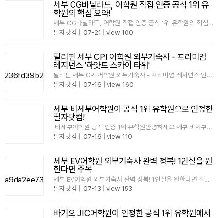
세부 CG바닐라드, 어학원 직접 인증 공식 1위 유
학원의 핵심 요약!
세부 CG바닐라드, 어학원 직접 인증 공식 1위 유학원의 핵심
요약!세부 어학연수, 어디서부터 준비해야 할지 막막하시죠?
필자닷컴
|
07-21
|
view 100
어학원 선택도 중요하지만어떤 유학원을 통해 준비하느냐도정
말 중요합니다. 2025년 CG 어학원 가장 많이 보낸 어학원 1
위필자닷컴은 CG어학원이 직접..
필리핀 세부 CPI 어학원 외부기숙사 - 프리미엄
레지던스 '하얏트 스카이 타워'
필리핀 세부 CPI 어학원 외 부기숙사 - 프리미엄 레지던스 안녕
하세요!필리핀 어학연수 전문 필자닷컴 매니저,CHERRY입니
필자닷컴
|
07-16
|
view 160
다~​세부 CPI 어학원 이번에 드디어 CPI 최초로 외부기숙사가
생겼습니다~바로 CPI 본원에서 셔틀로 단 3분 거리에 있는 하
얏트 스카이 타워(Haya..
세부 비세부어학원이 공식 1위 유학원으로 인정한
필자닷컴!
비세부어학원 공식 인증 1위 유학원안녕하세요 세부 비세부어
학원에서직접 공식 1위로 인증한 필리핀 1등 유학원 필자닷컴
필자닷컴
|
07-16
|
view 110
입니다. '왜 공식 인증 유학원이 중요할까요?'​필리핀 어학연
수를 준비할 때는학원 선택만큼이나"어떤 유학원을 ..
세부 EV어학원 외부기숙사 완벽 정복! 1인실을 원
한다면 주목
세부 EV어학원 외부기숙사 완벽 정복! 1인실을 원한다면 주목
안녕하세요~필리핀 유학 1위 필자닷컴입니다 세부 EV 어학원
필자닷컴
|
07-13
|
view 153
은 하루 10시간 스파르타 수업, 쾌적한 시설까지 갖춘 세부에
서도 인기가 많은 손꼽히는 어학원인데요^^그러다 보니 마감
이 정말 빠른 어학..
바기오 JIC어학원이 인정한 공식 1위 유학원에서