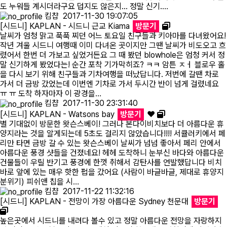
도 누워들 계시더라구요 덥지도 않은지... 정말 신기.…
킴챱
2017-11-30 19:07:05
[시드니] KAPLAN - 시드니 근교 Kiama
방문기
날씨가 엄청 맑고 푹푹 찌던 어느 토요일 친구들과 키아마를 다녀왔어요!
작년 겨울 시드니 여행때 이미 다녀온 곳이지만 그땐 날씨가 비도오고 흐
렸어서 한번 더 가보고 싶었거든요 그 때 봤던 blowhole은 엄청 커서 정
말 신기하게 봤었다는! 순간 포착 기가막히죠? ㅋㅋ 암튼 ㅈㅓ 블로우 홀
을 다시 보기 위해 친구들과 기차여행을 떠났답니다. 저번에 갈땐 차로
가서 더 금방 갔었는데 이번엔 기차로 가서 두시간 반이 넘게 걸렸네요
ㅠ ㅠ 도착 하자마자 이 광경을…
킴챱
2017-11-30 23:31:40
[시드니] KAPLAN - Watsons bay
방문기
❤
별 기대없이 방문한 왓슨스베이! 그러나 본다이비치보다 더 아름다운 휴
양지라는 것을 알게되는데 5초도 걸리지 않았습니다!!!! 서큘러키에서 페
리만 타면 금방 갈 수 있는 왓슨스베이 날씨가 넘넘 좋아서 페리 안에서
아름다운 풍경 샷들을 건졌네요! 헤헤 도착하니 눈부신 바다와 아름다운
건물들이 우릴 반기고 풍경에 한껏 취해서 감탄사를 연발했답니다 비치
바로 앞에 있는 매우 핫한 펍을 갔어요 (사람이 바글바글, 제대로 휴양지
분위기) 피쉬앤 칩을 시…
킴챱
2017-11-22 11:32:16
[시드니] KAPLAN - 전망이 가장 아름다운 Sydney 천문대
방문기
높은곳에서 시드니를 내려다 볼수 있고 정말 아름다운 전망을 자랑하지