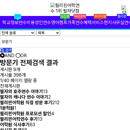
✕
필리핀 학원 정보
인기
모집중
마감임박
프리미엄
필리핀
필리핀 연수 비용
학교정보
연수비용
성인연수
영어캠프
가족연수
혜택서비스
현지사무실
연
유형별 필리핀 연수
필리핀 영어 캠프
검색
AND
OR
필리핀 가족 연수
방문기
전체검색 결과
게시판 9개
필자닷컴 프리미엄 서비스
게시물 398개
1/40 페이지 열람 중
전체게시판
필자닷컴 현지 사무실
필자의 호주연수 이야기
13
필자의 캐나다 연수 이야기
2
필리핀 연수정보
필리핀어학원 직접 방문 후기
212
1분학원
1
필자닷컴 이벤트
필리핀어학원 프로모션 할인
4
필리핀어학연수 후기
13
어학원 식사후기
63
필리핀 출국준비