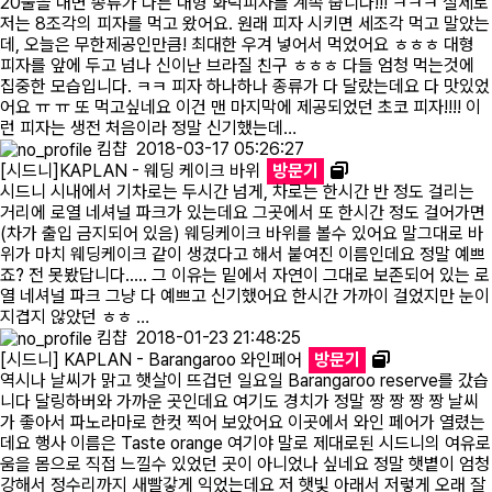
20불을 내면 종류가 다른 대형 화덕피자를 계속 줍니다!!! ㅋㅋㅋ 실제로
저는 8조각의 피자를 먹고 왔어요. 원래 피자 시키면 세조각 먹고 말았는
데, 오늘은 무한제공인만큼! 최대한 우겨 넣어서 먹었어요 ㅎㅎㅎ 대형
피자를 앞에 두고 넘나 신이난 브라질 친구 ㅎㅎㅎ 다들 엄청 먹는것에
집중한 모습입니다. ㅋㅋ 피자 하나하나 종류가 다 달랐는데요 다 맛있었
어요 ㅠ ㅠ 또 먹고싶네요 이건 맨 마지막에 제공되었던 초코 피자!!!! 이
런 피자는 생전 처음이라 정말 신기했는데…
킴챱
2018-03-17 05:26:27
[시드니]KAPLAN - 웨딩 케이크 바위
방문기
시드니 시내에서 기차로는 두시간 넘게, 차로는 한시간 반 정도 걸리는
거리에 로열 네셔널 파크가 있는데요 그곳에서 또 한시간 정도 걸어가면
(차가 출입 금지되어 있음) 웨딩케이크 바위를 볼수 있어요 말그대로 바
위가 마치 웨딩케이크 같이 생겼다고 해서 붙여진 이름인데요 정말 예쁘
죠? 전 못봤답니다..... 그 이유는 밑에서 자연이 그대로 보존되어 있는 로
열 네셔널 파크 그냥 다 예쁘고 신기했어요 한시간 가까이 걸었지만 눈이
지겹지 않았던 ㅎㅎ …
킴챱
2018-01-23 21:48:25
[시드니] KAPLAN - Barangaroo 와인페어
방문기
역시나 날씨가 맑고 햇살이 뜨겁던 일요일 Barangaroo reserve를 갔습
니다 달링하버와 가까운 곳인데요 여기도 경치가 정말 짱 짱 짱 짱 날씨
가 좋아서 파노라마로 한컷 찍어 보았어요 이곳에서 와인 페어가 열렸는
데요 행사 이름은 Taste orange 여기야 말로 제대로된 시드니의 여유로
움을 몸으로 직접 느낄수 있었던 곳이 아니었나 싶네요 정말 햇볕이 엄청
강해서 정수리까지 새빨갛게 익었는데요 저 햇빛 아래서 저렇게 오래 잘