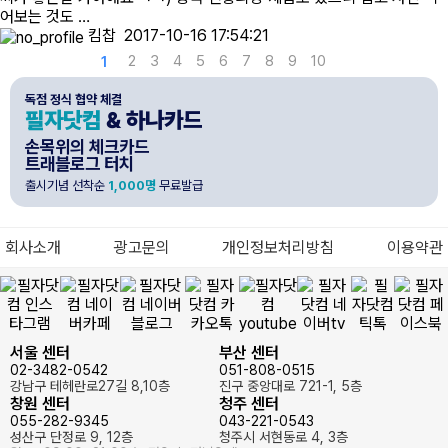
어보는 것도 …
킴찹
2017-10-16 17:54:21
2
3
4
5
6
7
8
9
10
1
독점 정식 협약 체결
필자닷컴
& 하나카드
손목위의 체크카드
트래블로그 터치
출시기념 선착순
1,000명
무료발급
회사소개
광고문의
개인정보처리방침
이용약관
서울 센터
부산 센터
02-3482-0542
051-808-0515
강남구 테헤란로27길 8,10층
진구 중앙대로 721-1, 5층
창원 센터
청주 센터
055-282-9345
043-221-0543
성산구 단정로 9, 12층
청주시 서현동로 4, 3층