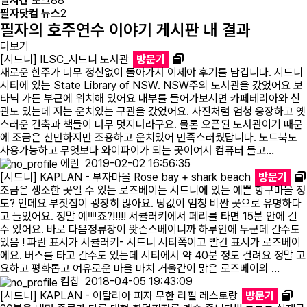
실시간 토크
88
필자닷컴 뉴스
2
필리핀 조기유학
필자의 호주연수 이야기 게시판 내 결과
더보기
필리핀 연계연수
[시드니] ILSC_시드니 도서관
방문기
새로운 한주가 너무 정신없이 돌아가서 이제야 후기를 남깁니다. 시드니
시티에 있는 State Library of NSW. NSW주의 도서관을 갔었어요 보
필자뉴스
타닉 가든 부근에 위치해 있어요 내부를 들어가보시면 카페테리아와 신
관도 있는데 저는 운치있는 구관을 갔었어요. 사진처럼 엄청 웅장하고 옛
스러운 건축과 책들이 너무 멋지더라구요. 물론 오픈된 도서관이기 때문
에 조금은 산만하지만 조용하고 운치있어 만족스러웠답니다. 노트북도
사용가능하고 무엇보다 와이파이가 되는 곳이여서 컴퓨터 들고…
에린
2019-02-02 16:56:35
[시드니] KAPLAN - 부자마을 Rose bay + shark beach
방문기
조금은 생소한 곳일 수 있는 로즈베이는 시드니에 있는 예쁜 항구마을 정
도? 인데요 부잣집이 굉장히 많아요. 땅값이 엄청 비싼 곳으로 유명하다
고 들었어요. 정말 예쁘죠?!!!!! 서큘러키에서 페리를 타면 15분 안에 갈
수 있어요. 바로 다음정류장이 왓슨스베이니까 하루안에 두군데 갈수도
있음 ! 파란 표시가 서큘러키- 시드니 시티쪽이고 빨간 표시가 로즈베이
에요. 버스를 타고 갈수도 있는데 시티에서 약 40분 정도 걸려요 정말 고
요하고 평화롭고 여유로운 마을 마치 거울같이 맑은 로즈베이의 …
킴챱
2018-04-05 19:43:09
[시드니] KAPLAN - 이탈리아 피자 무한 리필 레스토랑
방문기