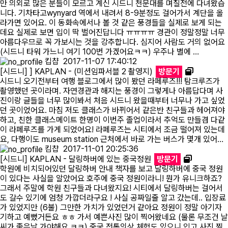
만 의외로 많은 분들이 모르고 계신 시드니 천문대를 며칠전에 다녀왔습
니다. 기차타고wynyard 역에서 내려서 8-9분정도 걸어가서 계단을 올
라가면 있어요. 이 동화속에서나 볼 것 같은 풍경들을 실제로 보게 되는
데요 실제로 보면 입이 딱 벌어진답니다 ㅠㅠㅠㅠ 경관이 정말정말 너무
아름다우므로 꼭 가보시는 것을 강추합니다. 심지어 사람도 거의 없어요
(시드니 타워 가느니 여기 100번 가겠어요ㅋㅋ) 우주나 별에 …
킵챱
2017-11-07 17:40:12
[시드니] ] KAPLAN - (미션임파서블 2 촬영지)
방문기
시드니 오기전부터 여행 블로그에서 많이 봤던 라페루즈!!! 탐크루즈가
촬영했던 곳이라며. 자연경관과 해지는 풍경이 그렇게나 아름답다며 사
진이랑 글들을 너무 많이봐서 처음 시드니 왔을때부터 너무나 가고 싶었
던 곳이었어요. 마침 저도 클래스가 바뀌어서 같은반 친구들과 헤어져야
하고, 친한 클래스메이트 한명이 이번주 졸업이라서 추억도 만들겸 다같
이 라페루즈를 가게 되었어요! 라페루즈는 시티에서 조금 떨어져 있는데
요, 다행이도 museum station 근처에서 바로 가는 버스가 몇개 있어…
킴챱
2017-11-01 20:25:36
[시드니] KAPLAN - 달링하버에 있는 중국정원
방문기
학원에 비치되어있던 달링하버 안내 책자를 보고 달링하버에 중국 정원
이 있다는 사실을 알았어요 호주에 중국 정원이라니! 뭔가 유니크하죠?
그래서 주말에 학원 친구들과 다녀왔지요! 시티에서 달링하버는 걸어서
도 갈수 있기에 엄청 가깝더라구요 ! 사실 공짜일줄 알고 갔는데.. 입장료
가 있었지만 (6불) 그만한 가치가 있었던거 같아요 정원이 정말 아기자
기하고 예뻤거든요 ㅎㅎ 가서 예쁜사진 많이 찍어왔네요 (물론 무조건 날
씨가 좋은날 가야해요 ㅋㅋ) 중국 전통의상 체험도 있으니 입고 사진 찍