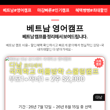
필리핀 조기유학
베트남#영어캠프
마감빠른#인기캠프
혜택빵빵#최대할인
필리핀 연계연수
베트남 영어캠프
필자뉴스
베트남 캠프를 정리해서 보여드립니다.
베트남 캠프 비용+ 할인혜택 확인하시고 빠르게 문의해서 현실적인 상담+국
내최대할인 다 받아가세요~
가족
다낭
캠프
오디세이
국제학교 여름방학 스쿨링캠프
부모1+자녀1 = 2주 $2,900
다낭
기간 : 26년 7월 12일 ~ 26년 8월 15일 중 선택