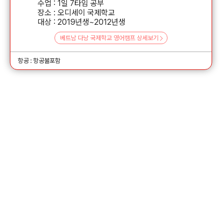
수업 : 1일 7타임 공부
장소 : 오디세이 국제학교
대상 : 2019년생~2012년생
베트남 다낭 국제학교 영어캠프 상세보기
항공 : 항공불포함
가족
다낭 야라
캠프
국제 유치원 여름방학 캠프