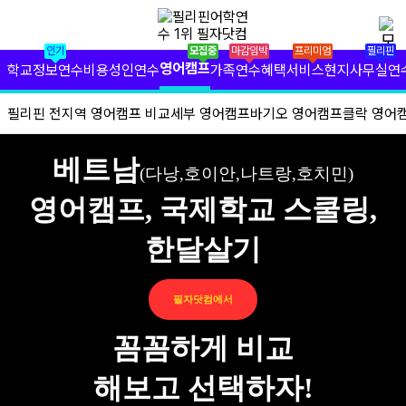
✕
필리핀 학원 정보
인기
모집중
마감임박
프리미엄
필리핀
필리핀 연수 비용
영어캠프
학교정보
연수비용
성인연수
가족연수
혜택서비스
현지사무실
연
유형별 필리핀 연수
필리핀 전지역 영어캠프 비교
세부 영어캠프
바기오 영어캠프
클락 영어
필리핀 영어 캠프
베트남
(다낭,호이안,나트랑,호치민)
필리핀 가족 연수
영어캠프, 국제학교 스쿨링,
필자닷컴 프리미엄 서비스
한달살기
필자닷컴 현지 사무실
필자닷컴에서
필리핀 연수정보
꼼꼼하게 비교
필자닷컴 이벤트
해보고 선택하자!
필리핀 출국준비