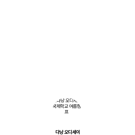
가족
나트랑 Kid castle 유치원
캠프
여름방학 캠프
베트남 나트랑 영어유치원 캠프 상세보기
다낭 오디세이