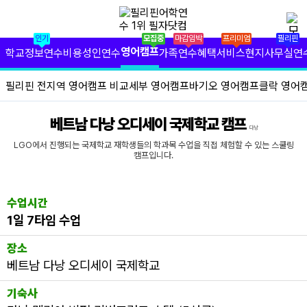
✕
필리핀 학원 정보
인기
모집중
마감임박
프리미엄
필리핀
필리핀 연수 비용
영어캠프
학교정보
연수비용
성인연수
가족연수
혜택서비스
현지사무실
연
유형별 필리핀 연수
필리핀 전지역 영어캠프 비교
세부 영어캠프
바기오 영어캠프
클락 영어
필리핀 영어 캠프
베트남 다낭 오디세이 국제학교 캠프
다낭
필리핀 가족 연수
LGO에서 진행되는 국제학교 재학생들의 학과목 수업을 직접 체험할 수 있는 스쿨링
캠프입니다.
필자닷컴 프리미엄 서비스
수업시간
필자닷컴 현지 사무실
1일 7타임 수업
필리핀 연수정보
장소
베트남 다낭 오디세이 국제학교
필자닷컴 이벤트
기숙사
필리핀 출국준비