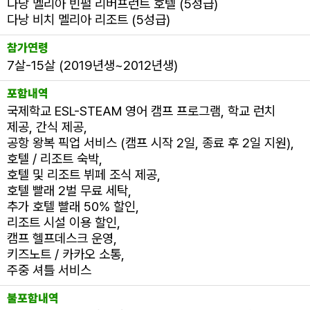
다낭 멜리아 빈펄 리버프런트 호텔 (5성급)
다낭 비치 멜리아 리조트 (5성급)
필리핀 조기유학
참가연령
필리핀 연계연수
7살-15살 (2019년생~2012년생)
필자뉴스
포함내역
국제학교 ESL-STEAM 영어 캠프 프로그램, 학교 런치
제공, 간식 제공,
공항 왕복 픽업 서비스 (캠프 시작 2일, 종료 후 2일 지원),
호텔 / 리조트 숙박,
호텔 및 리조트 뷔페 조식 제공,
호텔 빨래 2벌 무료 세탁,
추가 호텔 빨래 50% 할인,
리조트 시설 이용 할인,
캠프 헬프데스크 운영,
키즈노트 / 카카오 소통,
주중 셔틀 서비스
불포함내역