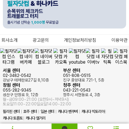
필자닷컴
& 하나카드
손목위의 체크카드
트래블로그 터치
출시기념 선착순
1,000명
무료발급
회사소개
광고문의
개인정보처리방침
이용약관
서울 센터
부산 센터
02-3482-0542
051-808-0515
강남구 테헤란로27길 8,10층
진구 중앙대로 721-1, 5층
창원 센터
청주 센터
055-282-9345
043-221-0543
성산구 단정로 9, 12층
청주시 서현동로 4, 3층
월~금
09:00~21:00 (오전9시~저녁9시)
토요일
11:00~22:00
일요일
14:00~22:00
필리핀 센터
호주 센터
일본 센터
캐나다 벤쿠버
캐나다 빅토리아
캐나다 토론토
캐나다 캘거리