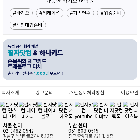
가능한 바기오 어학원
#바기오
#워케이션
#가족연수
#워킹준비
#해외대입준비
독점 정식 협약 체결
필자닷컴
& 하나카드
손목위의 체크카드
트래블로그 터치
출시기념 선착순
1,000명
무료발급
회사소개
광고문의
개인정보처리방침
이용약관
서울 센터
부산 센터
02-3482-0542
051-808-0515
강남구 테헤란로27길 8,10층
진구 중앙대로 721-1, 5층