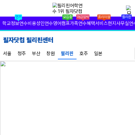
✕
필리핀 학원 정보
인기
모집중
마감임박
프리미엄
필리핀
필리핀 연수 비용
학교정보
연수비용
성인연수
영어캠프
가족연수
혜택서비스
현지사무실
연
유형별 필리핀 연수
필자닷컴 필리핀센터
필리핀 영어 캠프
서울
청주
부산
창원
필리핀
호주
일본
필리핀 가족 연수
필자닷컴 프리미엄 서비스
필자닷컴 현지 사무실
필리핀 연수정보
필자닷컴 이벤트
필리핀 출국준비