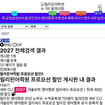
✕
필리핀 학원 정보
인기
모집중
마감임박
프리미엄
필리핀
필리핀 연수 비용
학교정보
연수비용
성인연수
영어캠프
가족연수
혜택서비스
현지사무실
연
유형별 필리핀 연수
필리핀 영어 캠프
검색
AND
OR
필리핀 가족 연수
2027
전체검색 결과
게시판 1개
필자닷컴 프리미엄 서비스
게시물 8개
1/1 페이지 열람 중
전체게시판
필자닷컴 현지 사무실
필리핀어학원 프로모션 할인
8
필리핀어학원 프로모션 할인 게시판 내 결과
필리핀 연수정보
더보기
세부 CIJ
2027
겨울방학 영어캠프 얼리버드 프로모션｜최대 40만
필자닷컴 이벤트
원 할인
필리핀 영어캠프 31년 노하우, 누적등록생 7만명의 필자닷컴 세부 CIJ
필리핀 출국준비
겨울방학 영어캠프 얼리버드 프로모션 필리핀 영어캠프 공식 등록처 필