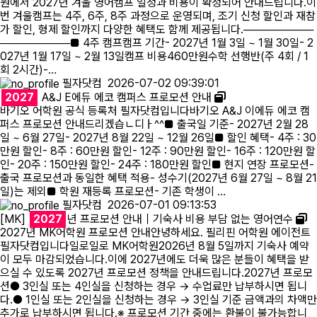
원에서 2027년 겨울 영어캠프 일정과 비용이 확정되어 안내드립니다.이
번 겨울캠프는 4주, 6주, 8주 과정으로 운영되며, 조기 신청 할인과 재참
가 할인, 형제 할인까지 다양한 혜택도 함께 제공됩니다.─────────
─────────■ 4주 캠프캠프 기간- 2027년 1월 3일 ~ 1월 30일- 2
027년 1월 17일 ~ 2월 13일캠프 비용460만원수학 선행반(주 4회 / 1
회 2시간)-…
필자닷컴
2026-07-02 09:39:01
2027
A&J E에듀 에코 캠퍼스 프로모션 안내
바기오 어학원 공식 등록처 필자닷컴입니다바기오 A&J 이에듀 에코 캠
퍼스 프로모션 안내드리겠습ㄴ디ㅏ^^■ 출국일 기준- 2027년 2월 28
일 ~ 6월 27일- 2027년 8월 22일 ~ 12월 26일■ 할인 혜택- 4주 : 30
만원 할인- 8주 : 60만원 할인- 12주 : 90만원 할인- 16주 : 120만원 할
인- 20주 : 150만원 할인- 24주 : 180만원 할인■ 현지 연장 프로모션-
출국 프로모션과 동일한 혜택 적용- 성수기(2027년 6월 27일 ~ 8월 21
일)는 제외■ 학원 재등록 프로모션- 기존 학생이 …
필자닷컴
2026-07-01 09:13:53
[MK]
2027
년 프로모션 안내｜기숙사 비용 부담 없는 영어연수
2027년 MK어학원 프로모션 안내안녕하세요. 필리핀 어학원 에이전트
필자닷컴입니다일로일로 MK어학원2026년 8월 5일까지 기숙사 예약
이 모두 마감되었습니다.이에 2027년에도 더욱 많은 분들이 혜택을 받
으실 수 있도록 2027년 프로모션 정책을 안내드립니다.2027년 프로모
션● 3인실 또는 4인실을 신청하는 경우 → 수업료만 납부하시면 됩니
다.● 1인실 또는 2인실을 신청하는 경우 → 3인실 기준 금액과의 차액만
추가로 납부하시면 됩니다.※ 프로모션 기간 중에는 환불이 불가능합니