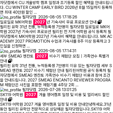
자닷컴에서 CIJ 겨울방학 캠프 일정과 조기등록 할인 혜택을 안내드립니
다. CIJ WINTER CAMP EARLY BIRD 2026년 8월 15일까지 등록하
필리핀 조기유학
면 최대 40만원 할인 …
필자닷컴
2026-08-05 17:18:26
필리핀 연계연수
일로일로 MK어학원
2027
년 기숙사비 무료 프로모션 안내
필리핀 유학 31년 전통, 누적등록생 7만명의 필자닷컴 일로일로 MK어
학원 2027년 기숙사비 프로모션 필리핀 전 지역 어학원 공식 등록처 필
필자뉴스
자닷컴에서 MK어학원 2027년 기숙사비 혜택을 안내드립니다. MK AC
ADEMY 2027 PROMOTION 수업과 기숙사를 8주 이상 등록하고 3
인실을 신청하면 …
필자닷컴
2026-08-05 17:14:31
세부 SMEAG 엔칸토
2027
비수기 체험단 모집｜가족연수 특별가
안내
필리핀 유학 31년 전통, 누적등록생 7만명의 이유 있는 필자닷컴 세부 S
MEAG 엔칸토 2027 비수기 체험단 안내 필리핀어학원 공식 등록처 필
자닷컴에서 SMEAG 엔칸토 가족연수 비수기 체험단 비용과 참여 조건
을 안내드립니다. 2027 SMEAG ENCANTO REVIEWER PROGRA
M 체험단은 사진을 포함한 체험기를 4주당 2회 …
필자닷컴
2026-07-28 13:01:25
SK119 어학원
2027
겨울 영어캠프 일정 및 비용 및 얼리버드 할인
안내
SK119 어학원 2027 겨울 영어캠프 일정 및 비용 안내안녕하세요.31년
동안 필리핀 유학만 전문적으로 상담해온 필자닷컴입니다.SK119 어학