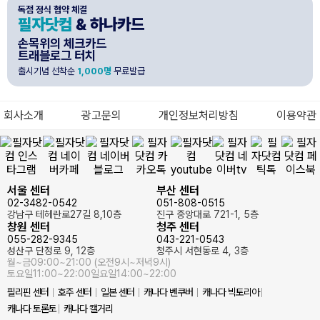
독점 정식 협약 체결
필자닷컴
& 하나카드
손목위의 체크카드
트래블로그 터치
출시기념 선착순
1,000명
무료발급
회사소개
광고문의
개인정보처리방침
이용약관
서울 센터
부산 센터
02-3482-0542
051-808-0515
강남구 테헤란로27길 8,10층
진구 중앙대로 721-1, 5층
창원 센터
청주 센터
055-282-9345
043-221-0543
성산구 단정로 9, 12층
청주시 서현동로 4, 3층
월~금
09:00~21:00 (오전9시~저녁9시)
토요일
11:00~22:00
일요일
14:00~22:00
필리핀 센터
호주 센터
일본 센터
캐나다 벤쿠버
캐나다 빅토리아
캐나다 토론토
캐나다 캘거리