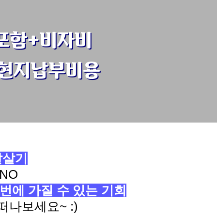
포함+비자비
+현지납부비용
달살기
NO
번에 가질 수 있는 기회
떠나보세요~ :)