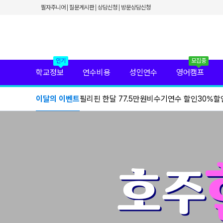
✕
필자주니어
질문게시판
상담신청
방문상담신청
필리핀 학원 정보
필리핀 연수 비용
유형별 필리핀 연수
필리핀 영어 캠프
필리핀 가족 연수
필자닷컴 프리미엄 서비스
인기
모집중
필자닷컴 현지 사무실
학교정보
연수비용
성인연수
영어캠프
필리핀 연수정보
필자닷컴 이벤트
이달의 이벤트
필리핀 한달 77.5만원
비수기연수 할인
30%할
필리핀 출국준비
필리핀 조기유학
필리핀 연계연수
필자뉴스
호주