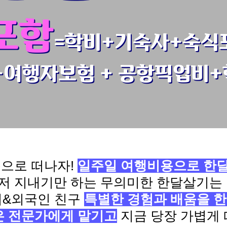
포함
=학비+기숙사+숙식
+여행자보험 + 공항픽업비
으로 떠나자!
일주일 여행비용으로 한
저 지내기만 하는 무의미한 한달살기는 
티&외국인 친구
특별한 경험과 배움을 한
은 전문가에게 맡기고
지금 당장 가볍게 