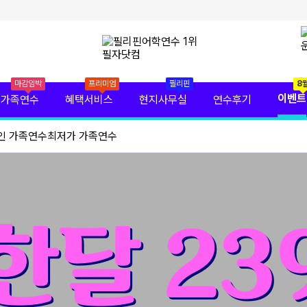
마감임박
프리미엄
필리핀
8
이벤트
가족연수
혜택서비스
현지사무실
연수후기
인 가족연수
최저가 가족연수
한달 23