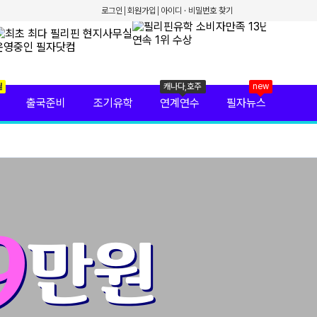
로그인
회원가입
아이디 · 비밀번호 찾기
월
캐나다,호주
new
출국준비
조기유학
연계연수
필자뉴스
9
만원