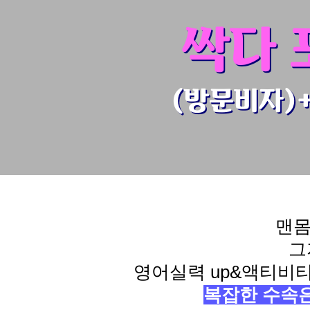
싹다 
(방문비자)
맨몸
그
영어실력 up&액티비
복잡한 수속