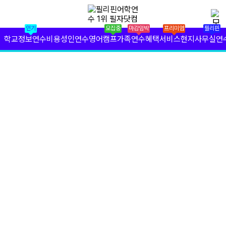
✕
필리핀 학원 정보
인기
모집중
마감임박
프리미엄
필리핀
필리핀 연수 비용
학교정보
연수비용
성인연수
영어캠프
가족연수
혜택서비스
현지사무실
연
유형별 필리핀 연수
필리핀 영어 캠프
필리핀 가족 연수
필자닷컴 프리미엄 서비스
필자닷컴 현지 사무실
필리핀 연수정보
필자닷컴 이벤트
필리핀 출국준비