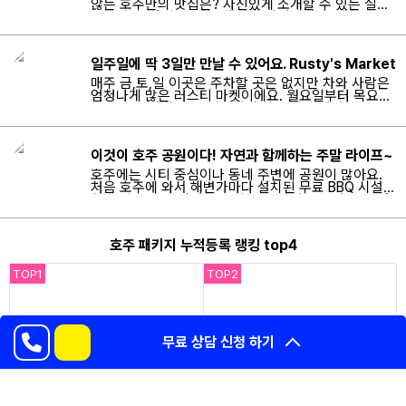
않는 호주만의 맛집은? 자신있게 소개할 수 있는 실패
없는 호주 맛집은, 바로 햄버거 가게입니다! 패스트푸
드 햄버거마저 너무 맛있는 호주, 호주 소고기 영향일
까요? 정말 허름한 동네 아무 가게에 들어가도 버거는
절대 실패하지 않는 맛!을 보증합니다....
일주일에 딱 3일만 만날 수 있어요. Rusty's Market
매주 금,토,일 이곳은 주차할 곳은 없지만 차와 사람은
엄청나게 많은 러스티 마켓이에요. 월요일부터 목요일
은 오픈을 하지 않고 일주일에 딱! 3일만 열거든요 ^^
쉐리든 스트리트쪽에서 접근하신다면 과일 샵들을 먼
저 만나실 수 있어요.케언즈 인근 농장들에서 갓! 따온
신선한 과일들이 한가득이에요. 지금은 복숭아와 포도
이것이 호주 공원이다! 자연과 함께하는 주말 라이프~
가 제철인것 같군요...
호주에는 시티 중심이나 동네 주변에 공원이 많아요.
처음 호주에 와서 해변가마다 설치된 무료 BBQ 시설이
참 좋았는데요. 가까운 곳에 큰 규모의 공원이 많은 것
도 참 좋아요. 그래서 오늘은 굼~부~라 파크에 놀러왔
습니다! 축구해도 될 만한 규모의 잔디 공터가 넓직하
게 펼쳐져있어요. 잔디랑 나무랑 하늘이 완벽한 조화를
호주 패키지 누적등록 랭킹 top4
이루고 있는 날이었어요. 구름 한 점 까지 화룡점정!...
TOP
1
TOP
2
카톡상담
무료 상담 신청
하기
호주 싹 다 포함 한달 239만원
호주워킹 완벽준비
학비+기숙사+숙식+비자비+여행자
워킹홀리데이 대비 필수 패키지
보험+공항픽업비+현지납부비용