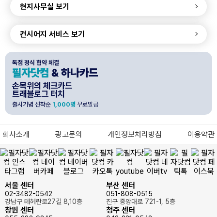
현지사무실 보기
컨시어지 서비스 보기
독점 정식 협약 체결
필자닷컴
& 하나카드
손목위의 체크카드
트래블로그 터치
출시기념 선착순
1,000명
무료발급
회사소개
광고문의
개인정보처리방침
이용약관
서울 센터
부산 센터
02-3482-0542
051-808-0515
강남구 테헤란로27길 8,10층
진구 중앙대로 721-1, 5층
창원 센터
청주 센터