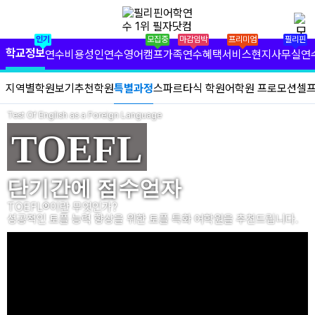
✕
필리핀 학원 정보
인기
모집중
마감임박
프리미엄
필리핀
필리핀 연수 비용
학교정보
연수비용
성인연수
영어캠프
가족연수
혜택서비스
현지사무실
연
유형별 필리핀 연수
지역별학원보기
추천학원
특별과정
스파르타식 학원
어학원 프로모션
셀
필리핀 영어 캠프
Test Of English as a Foreign Language
TOEFL
필리핀 가족 연수
필자닷컴 프리미엄 서비스
단기간에 점수얻자
TOEFL®이란 무엇인가?
필자닷컴 현지 사무실
성공적인 토플 능력 향상을 위한 토플 특화 어학원을 추천드립니다.
필리핀 연수정보
필자닷컴 이벤트
필리핀 출국준비