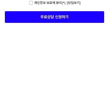
개인정보 보호에 동의(*)
[방침보기]
아이엘츠 과정
테솔과정
토익 