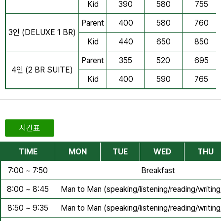
Kid
390
580
755
Parent
400
580
760
3인 (DELUXE 1 BR)
Kid
440
650
850
Parent
355
520
695
4인 (2 BR SUITE)
Kid
400
590
765
시간표
TIME
MON
TUE
WED
THU
7:00 ~ 7:50
Breakfast
8:00 ~ 8:45
Man to Man (speaking/listening/reading/writin
8:50 ~ 9:35
Man to Man (speaking/listening/reading/writin