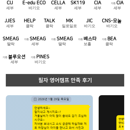
CIJ
E-edu ECO
CELLA
SK119
CIA
CIA
가족
세부
바기오
세부
세부
세부
세부
JJES
HELP
TALK
MK
JIC
CNS-모놀
세부
클락
클락
일로일로
바기오
바기오
SMEAG
SMEAG
SMEAG
베스타
BEA
가족
가족
가족
가족
딸락
세부
딸락
보홀
클락
블루오션
PINES
가족
가족
세부
바기오
필자 영어캠프 만족 후기