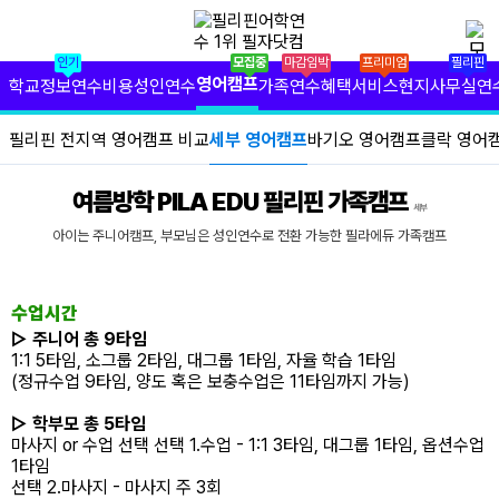
✕
필리핀 학원 정보
인기
모집중
마감임박
프리미엄
필리핀
필리핀 연수 비용
영어캠프
학교정보
연수비용
성인연수
가족연수
혜택서비스
현지사무실
연
유형별 필리핀 연수
필리핀 전지역 영어캠프 비교
세부 영어캠프
바기오 영어캠프
클락 영어
필리핀 영어 캠프
여름방학 PILA EDU 필리핀 가족캠프
세부
필리핀 가족 연수
아이는 주니어캠프, 부모님은 성인연수로 전환 가능한 필라에듀 가족캠프
필자닷컴 프리미엄 서비스
수업시간
필자닷컴 현지 사무실
▷ 주니어 총 9타임
1:1 5타임, 소그룹 2타임, 대그룹 1타임, 자율 학습 1타임
(정규수업 9타임, 양도 혹은 보충수업은 11타임까지 가능)
필리핀 연수정보
▷ 학부모 총 5타임
필자닷컴 이벤트
마사지 or 수업 선택 선택 1.수업 - 1:1 3타임, 대그룹 1타임, 옵션수업
1타임
필리핀 출국준비
선택 2.마사지 - 마사지 주 3회