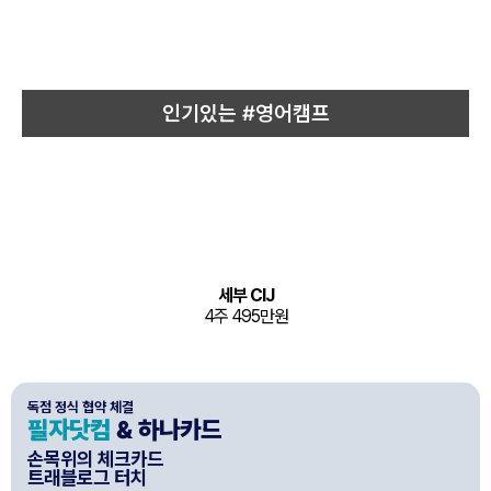
인기있는 #영어캠프
세부 CIJ
4주 495만원
독점 정식 협약 체결
필자닷컴
& 하나카드
손목위의 체크카드
트래블로그 터치