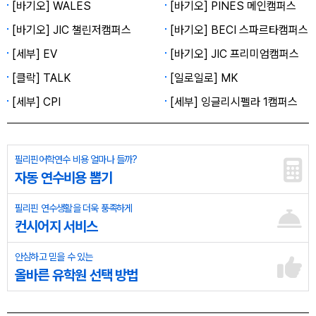
[바기오] WALES
[바기오] PINES 메인캠퍼스
[바기오] JIC 챌린저캠퍼스
[바기오] BECI 스파르타캠퍼스
[세부] EV
[바기오] JIC 프리미엄캠퍼스
[클락] TALK
[일로일로] MK
[세부] CPI
[세부] 잉글리시펠라 1캠퍼스
필리핀어학연수 비용 얼마나 들까?
자동 연수비용 뽑기
필리핀 연수생활을 더욱 풍족하게
컨시어지 서비스
안심하고 믿을 수 있는
올바른 유학원 선택 방법