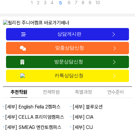
1
2
3
4
6
7
8
9
10
5
상담게시판
맞춤상담신청
방문상담신청
카톡상담신청
추천학원
전체학원
특별과정
연수준비
[세부] English Fella 2캠퍼스
[세부] 블루오션
[세부] CELLA 프리미엄캠퍼스
[세부] CIA
[세부] SMEAG 엔칸토캠퍼스
[세부] CIJ