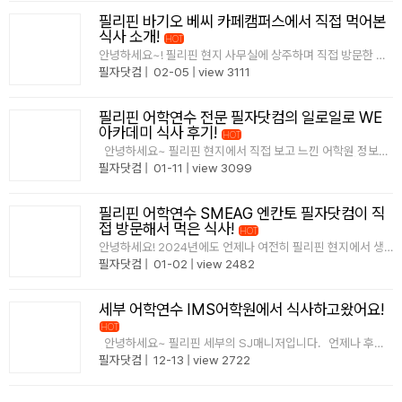
필리핀 바기오 베씨 카페캠퍼스에서 직접 먹어본
식사 소개!
HOT
안녕하세요~! 필리핀 현지 사무실에 상주하며 직접 방문한 어
학원 소식을 전해드리는 필자닷컴입니다! 필자닷컴은 바기
필자닷컴
|
02-05
|
view 3111
오에도 현지사무실이 있다는 사실 잘 아고 계시죠?! 필자닷컴
이 바기오 베씨 ..
필리핀 어학연수 전문 필자닷컴의 일로일로 WE
아카데미 식사 후기!
HOT
​안녕하세요~ 필리핀 현지에서 직접 보고 느낀 어학원 정보를
전달해 드리는 필자닷컴입니다! 일로일로 어학연수 전문 WE
필자닷컴
|
01-11
|
view 3099
아카데미 연수에 관심있으신 분들을 위해 위 아카데미에서의
식..
필리핀 어학연수 SMEAG 엔칸토 필자닷컴이 직
접 방문해서 먹은 식사!
HOT
안녕하세요! 2024년에도 언제나 여전히 필리핀 현지에서 생
생한 정보를 전달드리는 필자닷컴입니다 ㅎㅎ 세부에 위치한
필자닷컴
|
01-02
|
view 2482
SMEAG 어학원 엔칸토 캠퍼스! 가족연수로도 유명한 곳이죠
~! 필자닷컴이 직접 방문해서 식사하고 왔답니다^^ ..
세부 어학연수 IMS어학원에서 식사하고왔어요!
HOT
안녕하세요~ 필리핀 세부의 SJ매니저입니다. 언제나 후끈
한 열기로 가득한 세부 도시의 하루인데요. 사실 이 열기는 날
필자닷컴
|
12-13
|
view 2722
씨도 날씨지만 사실 어학연수 학생들의 영어공부를 향한 그 뜨
거운 열기가 진정한 세부의 날씨가 ..