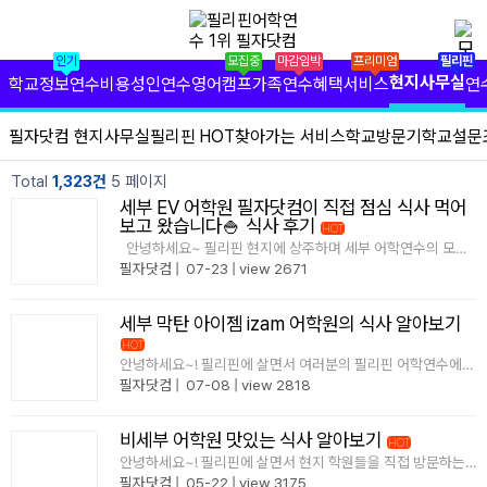
✕
필리핀 학원 정보
인기
모집중
마감임박
프리미엄
필리핀
필리핀 연수 비용
현지사무실
학교정보
연수비용
성인연수
영어캠프
가족연수
혜택서비스
연
유형별 필리핀 연수
필자닷컴 현지사무실
필리핀 HOT
찾아가는 서비스
학교방문기
학교설문
필리핀 영어 캠프
Total
1,323건
5 페이지
세부 EV 어학원 필자닷컴이 직접 점심 식사 먹어
필리핀 가족 연수
보고 왔습니다🍚 식사 후기
HOT
안녕하세요~ 필리핀 현지에 상주하며 세부 어학연수의 모든
곳! 최신 정보를 알려주는 필자닷컴 매니저입니다. 이번에 저
필자닷컴
|
07-23
|
view 2671
필자닷컴 프리미엄 서비스
희가 직접 세부 EV어학원 방문해서 점심 식사를 직접 먹어보고
왔어요~ ..
세부 막탄 아이젬 izam 어학원의 식사 알아보기
필자닷컴 현지 사무실
HOT
안녕하세요~! 필리핀에 살면서 여러분의 필리핀 어학연수에
필리핀 연수정보
도움이 될 정보를 실시간으로 전해드리는 소비자만족 11년 연
필자닷컴
|
07-08
|
view 2818
속 1위 필자닷컴입니다! 이번에는 가족연수나 한달살기로 인
기있는 아이젬 어학원의 식사에 대해 알려드..
필자닷컴 이벤트
비세부 어학원 맛있는 식사 알아보기
HOT
안녕하세요~! 필리핀에 살면서 현지 학원들을 직접 방문하는
필리핀 출국준비
소비자만족 11년 연속 1위 필자닷컴 매니저입니다 이번에 세
필자닷컴
|
05-22
|
view 3175