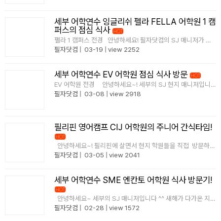
세부 어학연수 잉글리쉬 펠라 FELLA 어학원 1 캠
퍼스의 점심 식사
HOT
펠라 1 캠퍼스 전경 안녕하세요! 필자닷컴의 SJ 매니저가 인
사드립니다! 언제나 여러분께 양질의 정보를 전해드리고자 최
필자닷컴
|
03-19
|
view 2252
선을 다해 포스팅을 이어나가고 있답니다~ 이번에 저희 필자
닷컴이 세부에 위치한 어학원인..
세부 어학연수 EV 어학원 점심 식사 방문
HOT
EV 어학원 전경 안녕하세요~! 세부의 SJ 현지 매니저입니
다 ^^ 오늘도 필리핀 각지에서 열심히 공부를 하는 어학연수생
필자닷컴
|
03-08
|
view 2918
분들의 열기가 뜨거운 이곳! 이곳 필리핀에서 공부하는 학생
들 중 ..
필리핀 영어캠프 CIJ 어학원의 주니어 간식타임!
HOT
안녕하세요~! 필리핀에 살면서 현지 학원들을 직접 방문하는
필자닷컴 매니저입니다 이번에 세부 주니어 캠프 전문학교인
필자닷컴
|
03-05
|
view 2041
CIJ 어학원을 방문했는데요! 풍부한 영양식단..
세부 어학연수 SME 엔칸토 어학원 식사 방문기!
HOT
안녕하세요~ 세부의 SJ 매니저입니다 ^^ 새해가 다가온 지가
엊그제 같은데 벌써 2월 말이 되었네요~ 다들 새해에 목표하
필자닷컴
|
02-28
|
view 1572
신 계획은 잘 실천 중이신가요? ㅎㅎ 저는 성공적으로 올해의
목표를 실천 중..