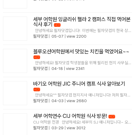
부의 신도시라고 불리는 막탄 뉴타운 바로 옆에 위치한 비세부
B'CEBU 어학원에서&n..
필리핀 조기유학
세부 어학원 잉글리쉬 펠라 2 캠퍼스 직접 먹어본
식사 후기
필리핀 연계연수
HOT
안녕하세요 필자닷컴입니다! 이번에는 필자닷컴의 한국 상담
원분들이 필리핀으로 날아오셔서 잉글리시 펠라 어학원을 방
필자닷컴
|
05-07
|
view 2200
필자뉴스
문하셨는데요! 필리핀현지 매니저들 뿐만 아니라, 한국의 상담
원분들이 주기적으로 직접 학원에 ..
블루오션어학원에서 맛있는 치킨을 먹었어요~~
HOT
안녕하세요! 필자닷컴 학생분들을 위해 필리핀 현지 사무실에
서 어학연수 정보를 제공해 드리는 필자닷컴 매니저입니다!
필자닷컴
|
04-18
|
view 2341
제가 블루오션어학원에 직접 방문해서 점심 식사를 하고 왔는
데요! &n..
바기오 어학원 JIC 주니어 캠프 식사 알아보기
HOT
안녕하세요^^ 필자닷컴 현지지사 매니저입니다! 저희 필자닷
컴이 바기오에 위치한 JIC어학원 주니어 캠프의 식사는 어떻
필자닷컴
|
04-03
|
view 2680
게 나오는지 확인하고 왔는데요 필자닷컴이 직접 먹어본 식사!
함께 보살까요? &n..
세부 어학연수 CIJ 어학원 식사 방문!
HOT
CIJ 어학원 전경 안녕하세요! 세부의 SJ 매니저입니다~ 오늘
도 어학연수에 대한 정보를 여러분께 포스팅해 드리고 자 열심
필자닷컴
|
03-29
|
view 3012
인데요 ^^ 블로그를 통해 여러분께 언제나 양질을 정보를 드리
기 위해서 불철주야 노력하고 ..