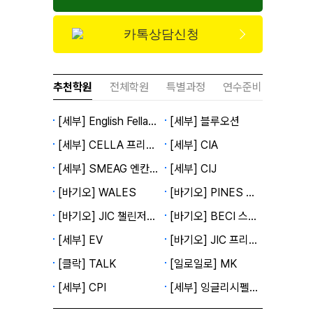
카톡상담신청
추천학원
전체학원
특별과정
연수준비
[세부] English Fella 2캠퍼스
[세부] 블루오션
[세부] CELLA 프리미엄캠퍼스
[세부] CIA
[세부] SMEAG 엔칸토캠퍼스
[세부] CIJ
[바기오] WALES
[바기오] PINES 메인캠퍼스
[바기오] JIC 챌린저캠퍼스
[바기오] BECI 스파르타캠퍼스
[세부] EV
[바기오] JIC 프리미엄캠퍼스
[클락] TALK
[일로일로] MK
[세부] CPI
[세부] 잉글리시펠라 1캠퍼스