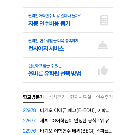
필리핀어학연수 비용 얼마나 들까?
자동 연수비용 뽑기
필리핀 연수생활을 더욱 풍족하게
컨시어지 서비스
안심하고 믿을 수 있는
올바른 유학원 선택 방법
학교방문기
식사후기
현지사무실
연수후기
22978
바기오 이에듀 에코(E-EDU), 어학원이 직접 인증한…
22977
세부 CG어학원이 인정한 공식 1위 유학원 필자닷컴에서…
22976
바기오 어학연수 베씨(BECI) 스파르타 공식 1위유학…