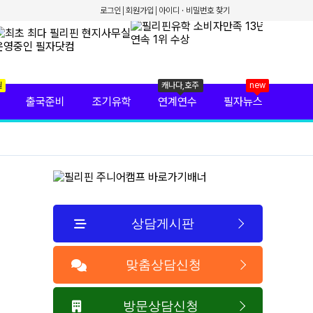
로그인
회원가입
아이디 · 비밀번호 찾기
월
캐나다,호주
new
출국준비
조기유학
연계연수
필자뉴스
상담게시판
맞춤상담신청
방문상담신청