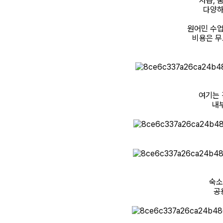
자습, 
다양하
원어민 수업
비용은 무
여기는 
내
숙소
공