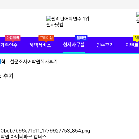
마감임박
프리미엄
필리핀
8
현지사무실
가족연수
혜택서비스
연수후기
이벤트
기
학교설문조사
어학원식사후기
스 후기
어학원 아이티파크 캠퍼스