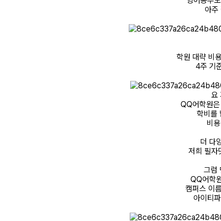
영어공부도
아주
학원 대략 비용
4주 기
요
QQ어학원은
학비를 
비용
더 다
저희 필자
그럼 
QQ어학원
캠퍼스 이름
아이티파