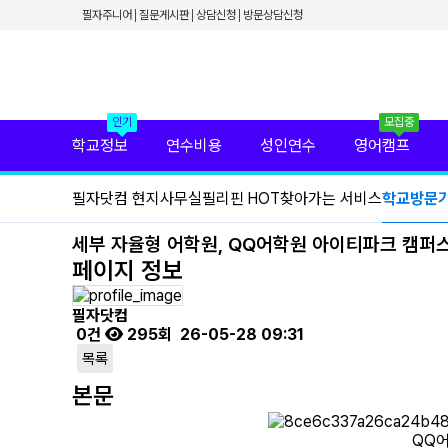
✕
필자주니어
질문게시판
상담신청
방문상담신청
필리핀 학원 정보
필리핀 연수 비용
유형별 필리핀 연수
필리핀 영어 캠프
필리핀 가족 연수
필자닷컴 프리미엄 서비스
인기
모집중
필자닷컴 현지 사무실
학교정보
연수비용
성인연수
영어캠프
필리핀 연수정보
필자닷컴 이벤트
필자닷컴 현지사무실
필리핀 HOT
찾아가는 서비스
학교방문
필리핀 출국준비
필리핀 조기유학
필리핀 연계연수
세부 자율형 어학원, QQ어학원 아이티파크 캠퍼
필자뉴스
페이지 정보
필자닷컴
0건
295회
26-05-28 09:31
목록
본문
QQ