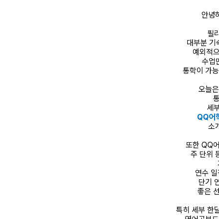
안녕
필
대부분 기
예외적으
수업만
통학이 가능
오늘은
통
세부
QQ어
소
또한 QQ
주 단위 
연수 일
단기 
좋은 
특히 세부 한