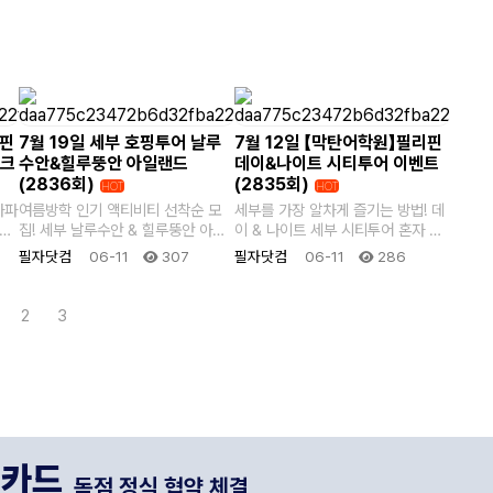
리핀
7월 19일 세부 호핑투어 날루
7월 12일 【막탄어학원】필리핀
파크
수안&힐루뚱안 아일랜드
데이&나이트 시티투어 이벤트
(2836회)
(2835회)
HOT
HOT
사파
여름방학 인기 액티비티 선착순 모
세부를 가장 알차게 즐기는 방법! 데
집! 세부 날루수안 & 힐루뚱안 아일
이 & 나이트 세부 시티투어 혼자 가
멘
랜드 호핑투어 세부 어학연수 중 가
기 어려운 필리핀 세부 관광지와 전
필자닷컴
06-11
307
필자닷컴
06-11
286
장 인..
망..
2
3
나카드
독점 정식 협약 체결