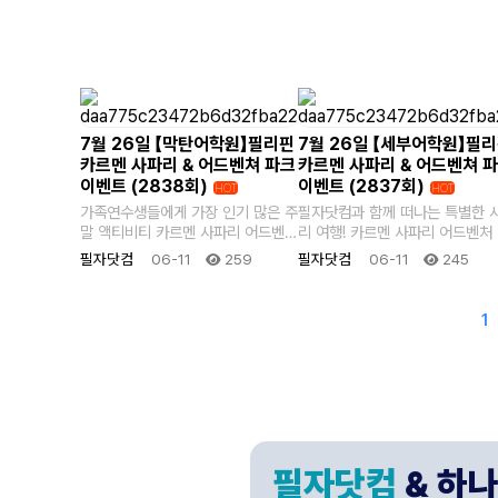
7월 26일 【막탄어학원】필리핀
7월 26일 【세부어학원】필
카르멘 사파리 & 어드벤쳐 파크
카르멘 사파리 & 어드벤쳐 
이벤트 (2838회)
이벤트 (2837회)
HOT
HOT
가족연수생들에게 가장 인기 많은 주
필자닷컴과 함께 떠나는 특별한 
말 액티비티 카르멘 사파리 어드벤처
리 여행! 카르멘 사파리 어드벤처 파
파크 투어 세부 가족연수 중 꼭 가봐
크 투어 필리핀 최대 규모의 카르
필자닷컴
06-11
259
필자닷컴
06-11
245
야 할 명..
사파리에서..
맨끝
다음검색
1
필자닷컴
& 하