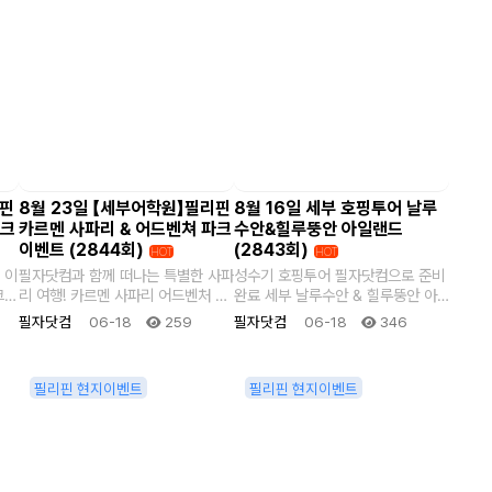
리핀
8월 23일 【세부어학원】필리핀
8월 16일 세부 호핑투어 날루
파크
카르멘 사파리 & 어드벤쳐 파크
수안&힐루뚱안 아일랜드
이벤트 (2844회)
(2843회)
HOT
HOT
 이
필자닷컴과 함께 떠나는 특별한 사파
성수기 호핑투어 필자닷컴으로 준비
리 여행! 카르멘 사파리 어드벤처 파
완료 세부 날루수안 & 힐루뚱안 아
한
크 투어 세부에서 가장 유명한 동물
일랜드 호핑투어 필리핀 어학연수 중
필자닷컴
06-18
259
필자닷컴
06-18
346
원 중 하나..
꼭 한..
필리핀 현지이벤트
필리핀 현지이벤트