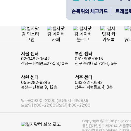
손목위의 체크카드
트래블로
서울 센터
부산 센터
02-3482-0542
051-808-0515
강남구 테헤란로27길 8,10층
진구 중앙대로 721-1, 5층
창원 센터
청주 센터
055-282-9345
043-221-0543
성산구 단정로 9, 12층
청주시 서현동로 4, 3층
월~금
09:00~21:00 (오전9시~저녁9시)
토요일
11:00~22:00
일요일
14:00~22:00
Copyright ⓒ 2006 philja
사이트 정보
통신판매업신고:제2014-서울종로-
필자닷컴은 회원여러분의 안전한 사이