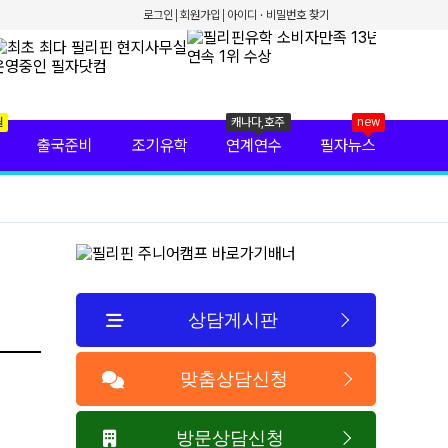
로그인
회원가입
아이디 · 비밀번호 찾기
월
캐나다,호주
new
출국준비
조기유학
연계연수
필자뉴스
상담게시판
맞춤상담신청
방문상담신청