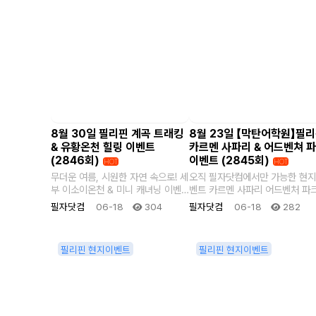
8월 30일 필리핀 계곡 트래킹
8월 23일 【막탄어학원】필
& 유황온천 힐링 이벤트
카르멘 사파리 & 어드벤쳐 
(2846회)
이벤트 (2845회)
HOT
HOT
무더운 여름, 시원한 자연 속으로! 세
오직 필자닷컴에서만 가능한 현지
부 이소이온천 & 미니 캐녀닝 이벤
벤트 카르멘 사파리 어드벤처 파크
트 세부 이소이 온천에서 즐기는 인
투어 기린, 얼룩말, 사자 등 다양
필자닷컴
06-18
304
필자닷컴
06-18
282
기..
동식물과 ..
필리핀 현지이벤트
필리핀 현지이벤트