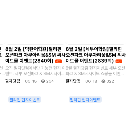
핀
8월 2일 【막탄어학원】필리핀
8월 2일 【세부어학원】필리핀
트
오션파크 아쿠아리움&SM 씨사
오션파크 아쿠아리움&SM 씨사
이드몰 이벤트(2840회)
이드몰 이벤트(2839회)
HOT
HOT
선
오직 필자닷컴에서만 가능한 현지 이
8월 필자닷컴 현지이벤트 세부 오션
벤트! 세부 오션파크 & SM시사이드
파크 & SM시사이드 쇼핑몰 이벤트
쇼핑몰 이벤트 느긋한 세부 휴식을..
세부 오션파크에서 다양한 해양생물
필자닷컴
06-18
264
필자닷컴
06-18
322
을 만..
필리핀 현지이벤트
필리핀 현지이벤트