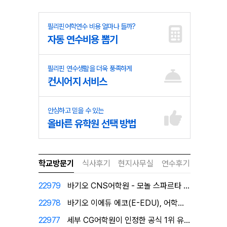
필리핀어학연수 비용 얼마나 들까?
자동 연수비용 뽑기
필리핀 연수생활을 더욱 풍족하게
컨시어지 서비스
안심하고 믿을 수 있는
올바른 유학원 선택 방법
학교방문기
식사후기
현지사무실
연수후기
22979
바기오 CNS어학원 - 모놀 스파르타 캠퍼스로 탈바꿈!
22978
바기오 이에듀 에코(E-EDU), 어학원이 직접 인증한…
22977
세부 CG어학원이 인정한 공식 1위 유학원 필자닷컴에서…