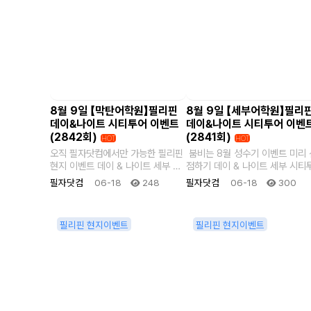
8월 9일 【막탄어학원】필리핀
8월 9일 【세부어학원】필리
데이&나이트 시티투어 이벤트
데이&나이트 시티투어 이벤
(2842회)
(2841회)
HOT
HOT
오직 필자닷컴에서만 가능한 필리핀
붐비는 8월 성수기 이벤트 미리 
현지 이벤트 데이 & 나이트 세부 시
점하기 데이 & 나이트 세부 시티투
티투어 유명 관광지, 맛집 거리, 전
어 세부 역사투어와 ..
필자닷컴
06-18
248
필자닷컴
06-18
300
망..
필리핀 현지이벤트
필리핀 현지이벤트