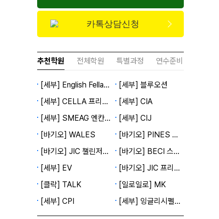
카톡상담신청
추천학원
전체학원
특별과정
연수준비
[세부] English Fella 2캠퍼스
[세부] 블루오션
[세부] CELLA 프리미엄캠퍼스
[세부] CIA
[세부] SMEAG 엔칸토캠퍼스
[세부] CIJ
[바기오] WALES
[바기오] PINES 메인캠퍼스
[바기오] JIC 챌린저캠퍼스
[바기오] BECI 스파르타캠퍼스
[세부] EV
[바기오] JIC 프리미엄캠퍼스
[클락] TALK
[일로일로] MK
[세부] CPI
[세부] 잉글리시펠라 1캠퍼스