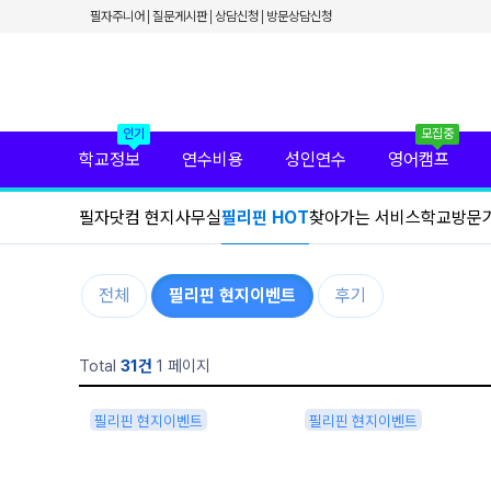
✕
필자주니어
질문게시판
상담신청
방문상담신청
필리핀 학원 정보
필리핀 연수 비용
유형별 필리핀 연수
필리핀 영어 캠프
필리핀 가족 연수
필자닷컴 프리미엄 서비스
인기
모집중
필자닷컴 현지 사무실
학교정보
연수비용
성인연수
영어캠프
필리핀 연수정보
필자닷컴 이벤트
필자닷컴 현지사무실
필리핀 HOT
찾아가는 서비스
학교방문
필리핀 출국준비
필리핀 조기유학
필리핀 연계연수
필자뉴스
전체
필리핀 현지이벤트
후기
Total
31건
1 페이지
필리핀 현지이벤트
필리핀 현지이벤트