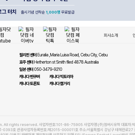
그 터치
출시기념 선착순
1,000명
무료발급
회사소개
필리핀 센터
Euralia ,Maria Luisa Road, Cebu City, Cebu
호주 센터
Hetherton st Smith filed 4878 Australia
일본 센터
050-3479-9210
캐나다 벤쿠버
캐나다 빅토리아
캐나다 토론토
캐나다 캘거리
.com. All rights reserved. 사업자번호:101-86-75905 사업자명:(주)엠버시유학 대표자
0393호 관광사업자등록번호:제2015-000011호 주소:서울특별시 강남구 테헤란로27 길
트 이용 및 완벽하게 개인정보를 보호하기 위해 SSL(Secure Socket Layer)방식 