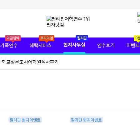
마감임박
프리미엄
필리핀
8
현지사무실
가족연수
혜택서비스
연수후기
이벤트
기
학교설문조사
어학원식사후기
필리핀 현지이벤트
필리핀 현지이벤트