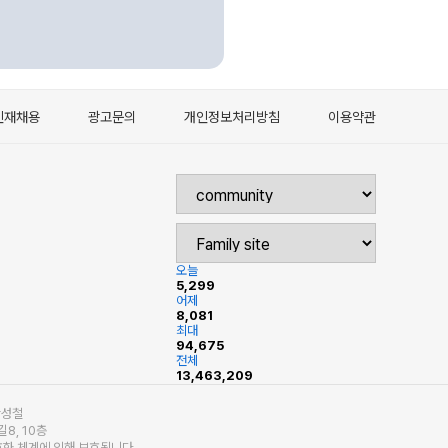
인재채용
광고문의
개인정보처리방침
이용약관
접속자집계
오늘
5,299
어제
8,081
최대
94,675
전체
13,463,209
:박성철
8, 10층
암호화 체계에 의해 보호됩니다.