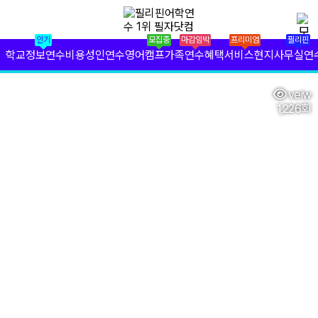
✕
필리핀 학원 정보
인기
모집중
마감임박
프리미엄
필리핀
필리핀 연수 비용
학교정보
연수비용
성인연수
영어캠프
가족연수
혜택서비스
현지사무실
연
유형별 필리핀 연수
veiw
1,226회
필리핀 영어 캠프
필리핀 가족 연수
필자닷컴 프리미엄 서비스
필자닷컴 현지 사무실
필리핀 연수정보
필자닷컴 이벤트
필리핀 출국준비