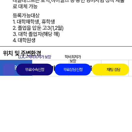
레벨테스트는 토익,아이엘츠 등 공인 영어시험 성적 제출
로 대체 가능
등록가능대상
1. 대학재학생, 휴학생
2. 졸업을 압둔 고3(1,2월)
3. 대학 졸업자(해당 해)
4. 대학원생
위치 및 주변환경
LCIC+학비최저가 보장
학비최저가
보장
전화
편의점
슈퍼마켓
쇼핑몰
식당
무료수속신청
무료상담신청
채팅 상담
세븐일레븐 자동차 3분