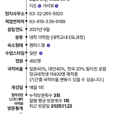
+
+
지도
거리뷰
현지사무소
63-32-265-5920
픽업연락처
63-919-339-9189
설립연도
2021년 9월
분류
대학 어학원 (대학교내 ESL과정)
+
숙소형태
캠퍼스형
+
수업스타일
일반
정원
492명
국적비율
일본40%, 대만40%, 한국 20% 필리핀 로컬
정규대학생 약400명 재학중
(기간별 국적비율 변동이 있을 수 있습니다.)
개강일
매월 1회
필자닷컴
누적방문횟수
3회
LCIC대학
월별 평균 방문횟수
1회
어학원
최근 방문일
2025.11.22
방문통계