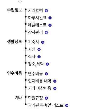
?
수업정보
+
커리큘럼
+
하루시간표
+
레벨테스트
+
강사관리
생활정보
+
기숙사
+
시설
+
식사
+
청소,세탁
연수비용
+
연수비용
+
현지비용 내역
+
기타 예상비용
기타
+
학원규정
+
필리핀 공휴일 리스트