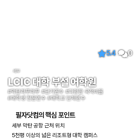
5.4
0
세부
LCIC 대학 부설 어학원
#막탄라푸라푸
#단기연수
#다양한 국적비율
#대학생 전문연수
#대학교 단체연수
필자닷컴의 핵심 포인트
세부 막탄 공항 근처 위치
5천평 이상의 넓은 리조트형 대학 캠퍼스