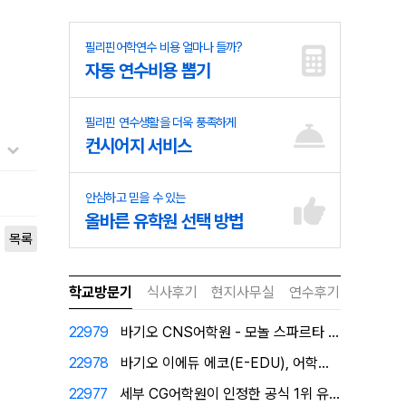
필리핀어학연수 비용 얼마나 들까?
자동 연수비용 뽑기
필리핀 연수생활을 더욱 풍족하게
컨시어지 서비스
안심하고 믿을 수 있는
올바른 유학원 선택 방법
목록
학교방문기
식사후기
현지사무실
연수후기
22979
바기오 CNS어학원 - 모놀 스파르타 캠퍼스로 탈바꿈!
22978
바기오 이에듀 에코(E-EDU), 어학원이 직접 인증한…
22977
세부 CG어학원이 인정한 공식 1위 유학원 필자닷컴에서…