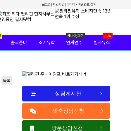
로그인
회원가입
아이디 · 비밀번호 찾기
월
캐나다,호주
new
출국준비
조기유학
연계연수
필자뉴스
목록
상담게시판
맞춤상담신청
방문상담신청