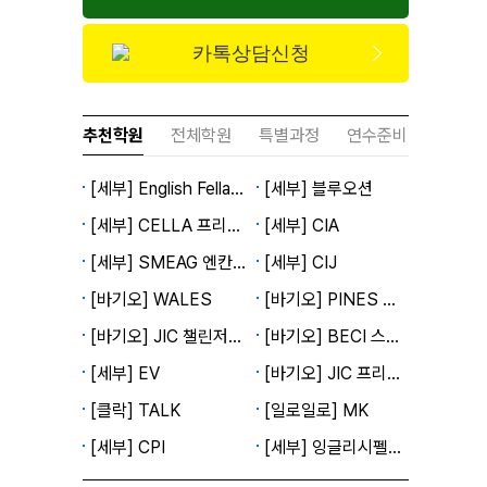
카톡상담신청
추천학원
전체학원
특별과정
연수준비
[세부] English Fella 2캠퍼스
[세부] 블루오션
[세부] CELLA 프리미엄캠퍼스
[세부] CIA
[세부] SMEAG 엔칸토캠퍼스
[세부] CIJ
[바기오] WALES
[바기오] PINES 메인캠퍼스
[바기오] JIC 챌린저캠퍼스
[바기오] BECI 스파르타캠퍼스
[세부] EV
[바기오] JIC 프리미엄캠퍼스
[클락] TALK
[일로일로] MK
[세부] CPI
[세부] 잉글리시펠라 1캠퍼스