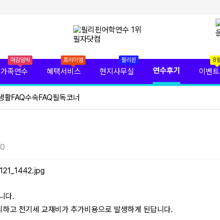
마감임박
프리미엄
필리핀
8
연수후기
가족연수
혜택서비스
현지사무실
이벤트
생활FAQ
수속FAQ
필독코너
00
니다.
외하고 전기세 교재비가 추가비용으로 발생하게 된답니다.