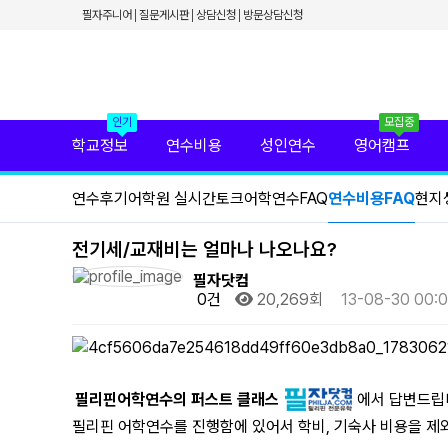
✕
필자주니어
질문게시판
상담신청
방문상담신청
필리핀 학원 정보
필리핀 연수 비용
유형별 필리핀 연수
필리핀 영어 캠프
필리핀 가족 연수
필자닷컴 프리미엄 서비스
인기
모집중
필자닷컴 현지 사무실
학교정보
연수비용
성인연수
영어캠프
필리핀 연수정보
필자닷컴 이벤트
연수후기
어학원 실시간토크
어학연수FAQ
연수비용FAQ
현지
필리핀 출국준비
필리핀 조기유학
필리핀 연계연수
전기세/교재비는 얼마나 나오나요?
필자뉴스
필자닷컴
0건
20,269회
13-08-30 00:
필리핀어학연수의 퍼스트 클래스
에서 답변드립
필리핀 어학연수를 진행함에 있어서 학비, 기숙사 비용을 제