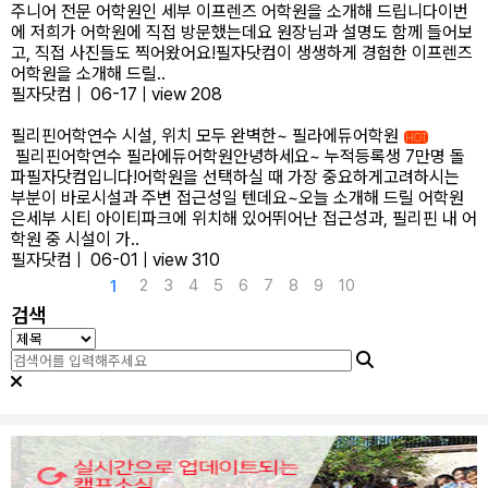
주니어 전문 어학원인 세부 이프렌즈 어학원을 소개해 드립니다이번
에 저희가 어학원에 직접 방문했는데요 원장님과 설명도 함께 들어보
고, 직접 사진들도 찍어왔어요!필자닷컴이 생생하게 경험한 이프렌즈
어학원을 소개해 드릴..
필자닷컴
|
06-17
|
view 208
필리핀어학연수 시설, 위치 모두 완벽한~ 필라에듀어학원
HOT
필리핀어학연수 필라에듀어학원안녕하세요~ 누적등록생 7만명 돌
파필자닷컴입니다!어학원을 선택하실 때 가장 중요하게고려하시는
부분이 바로시설과 주변 접근성일 텐데요~오늘 소개해 드릴 어학원
은세부 시티 아이티파크에 위치해 있어뛰어난 접근성과, 필리핀 내 어
학원 중 시설이 가..
필자닷컴
|
06-01
|
view 310
2
3
4
5
6
7
8
9
10
1
검색