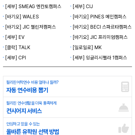
[세부] SMEAG 엔칸토캠퍼스
[세부] CIJ
[바기오] WALES
[바기오] PINES 메인캠퍼스
[바기오] JIC 챌린저캠퍼스
[바기오] BECI 스파르타캠퍼스
[세부] EV
[바기오] JIC 프리미엄캠퍼스
[클락] TALK
[일로일로] MK
[세부] CPI
[세부] 잉글리시펠라 1캠퍼스
필리핀어학연수 비용 얼마나 들까?
자동 연수비용 뽑기
필리핀 연수생활을 더욱 풍족하게
컨시어지 서비스
안심하고 믿을 수 있는
올바른 유학원 선택 방법