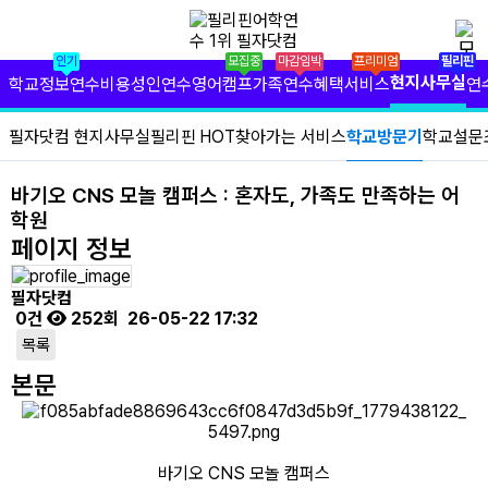
✕
필리핀 학원 정보
인기
모집중
마감임박
프리미엄
필리핀
필리핀 연수 비용
현지사무실
학교정보
연수비용
성인연수
영어캠프
가족연수
혜택서비스
연
유형별 필리핀 연수
필자닷컴 현지사무실
필리핀 HOT
찾아가는 서비스
학교방문기
학교설문
필리핀 영어 캠프
바기오 CNS 모놀 캠퍼스 : 혼자도, 가족도 만족하는 어
학원
필리핀 가족 연수
페이지 정보
필자닷컴 프리미엄 서비스
필자닷컴
0건
252회
26-05-22 17:32
필자닷컴 현지 사무실
목록
필리핀 연수정보
본문
필자닷컴 이벤트
바기오 CNS 모놀 캠퍼스
필리핀 출국준비