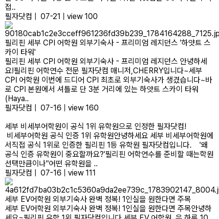
접..
필자닷컴
|
07-21
|
view 100
필리핀 세부 CPI 어학원 외부기숙사 - 프리미엄 레지던스 '하얏트 스
카이 타워'
필리핀 세부 CPI 어학원 외 부기숙사 - 프리미엄 레지던스 안녕하세
요!필리핀 어학연수 전문 필자닷컴 매니저,CHERRY입니다~​세부
CPI 어학원 이번에 드디어 CPI 최초로 외부기숙사가 생겼습니다~바
로 CPI 본원에서 셔틀로 단 3분 거리에 있는 하얏트 스카이 타워
(Haya..
필자닷컴
|
07-16
|
view 160
세부 비세부어학원이 공식 1위 유학원으로 인정한 필자닷컴!
비세부어학원 공식 인증 1위 유학원안녕하세요 세부 비세부어학원에
서직접 공식 1위로 인증한 필리핀 1등 유학원 필자닷컴입니다. '왜
공식 인증 유학원이 중요할까요?'​필리핀 어학연수를 준비할 때는학원
선택만큼이나"어떤 유학원을 ..
필자닷컴
|
07-16
|
view 111
세부 EV어학원 외부기숙사 완벽 정복! 1인실을 원한다면 주목
세부 EV어학원 외부기숙사 완벽 정복! 1인실을 원한다면 주목안녕하
세요~필리핀 유학 1위 필자닷컴입니다 세부 EV 어학원 은 하루 10