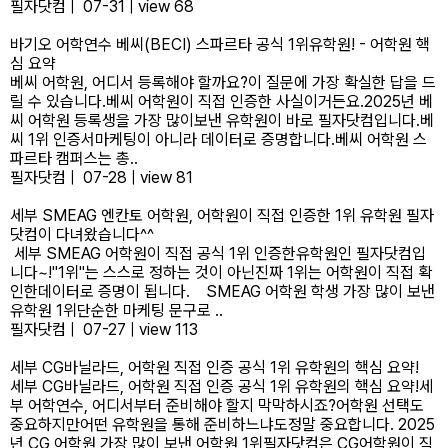
필자닷컴
|
07-31
|
view 68
바기오 어학연수 베씨(BECI) 스파르타 공식 1위유학원! - 어학원 핵
심 요약
베씨 어학원, 어디서 등록해야 할까요?이 질문에 가장 확실한 답을 드
릴 수 있습니다.​베씨 어학원이 직접 인증한 사실이거든요.2025년 베
씨 어학원 등록생을 가장 많이보낸 유학원이 바로 필자닷컴입니다.베
씨 1위 인증서마케팅이 아니라 데이터로 증명합니다.​베씨 어학원 스
파르타 캠퍼스는 총..
필자닷컴
|
07-28
|
view 81
세부 SMEAG 엔칸토 어학원, 어학원이 직접 인증한 1위 유학원 필자
닷컴이 다녀왔습니다^^
세부 SMEAG 어학원이 직접 공식 1위 인증한유학원인 필자닷컴입
니다~!"1위"는 스스로 정하는 것이 아닌진짜 1위는 어학원이 직접 확
인한데이터로 증명이 됩니다. SMEAG 어학원 학생 가장 많이 보낸
유학원 1위단순한 마케팅 문구로 ..
필자닷컴
|
07-27
|
view 113
세부 CG바닐라드, 어학원 직접 인증 공식 1위 유학원의 핵심 요약!
세부 CG바닐라드, 어학원 직접 인증 공식 1위 유학원의 핵심 요약!세
부 어학연수, 어디서부터 준비해야 할지 막막하시죠?어학원 선택도
중요하지만어떤 유학원을 통해 준비하느냐도정말 중요합니다. 2025
년 CG 어학원 가장 많이 보낸 어학원 1위필자닷컴은 CG어학원이 직