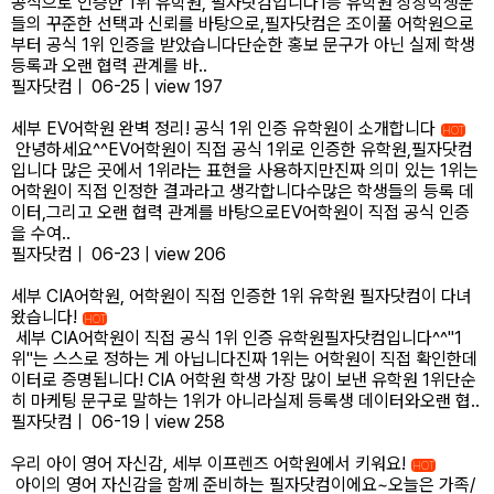
공식으로 인증한 1위 유학원, 필자닷컴입니다1등 유학원 상장학생분
들의 꾸준한 선택과 신뢰를 바탕으로,필자닷컴은 조이풀 어학원으로
부터 공식 1위 인증을 받았습니다단순한 홍보 문구가 아닌 실제 학생
등록과 오랜 협력 관계를 바..
필자닷컴
|
06-25
|
view 197
세부 EV어학원 완벽 정리! 공식 1위 인증 유학원이 소개합니다
HOT
안녕하세요^^EV어학원이 직접 공식 1위로 인증한 유학원,필자닷컴
입니다 많은 곳에서 1위라는 표현을 사용하지만진짜 의미 있는 1위는
어학원이 직접 인정한 결과라고 생각합니다​수많은 학생들의 등록 데
이터,그리고 오랜 협력 관계를 바탕으로EV어학원이 직접 공식 인증
을 수여..
필자닷컴
|
06-23
|
view 206
세부 CIA어학원, 어학원이 직접 인증한 1위 유학원 필자닷컴이 다녀
왔습니다!
HOT
세부 CIA어학원이 직접 공식 1위 인증 유학원필자닷컴입니다^^"1
위"는 스스로 정하는 게 아닙니다진짜 1위는 어학원이 직접 확인한데
이터로 증명됩니다! CIA 어학원 학생 가장 많이 보낸 유학원 1위단순
히 마케팅 문구로 말하는 1위가 아니라실제 등록생 데이터와오랜 협..
필자닷컴
|
06-19
|
view 258
우리 아이 영어 자신감, 세부 이프렌즈 어학원에서 키워요!
HOT
아이의 영어 자신감을 함께 준비하는 필자닷컴이에요~오늘은 가족/