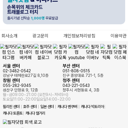
손목위의 체크카드
트래블로그 터치
출시기념 선착순
1,000명
무료발급
회사소개
광고문의
개인정보처리방침
이용약관
서울 센터
부산 센터
02-3482-0542
051-808-0515
강남구 테헤란로27길 8,10층
진구 중앙대로 721-1, 5층
창원 센터
청주 센터
055-282-9345
043-221-0543
성산구 단정로 9, 12층
청주시 서현동로 4, 3층
월~금
09:00~21:00 (오전9시~저녁9시)
토요일
11:00~22:00
일요일
14:00~22:00
필리핀 센터
호주 센터
일본 센터
캐나다 벤쿠버
캐나다 빅토리아
캐나다 토론토
캐나다 캘거리