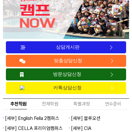
상담게시판
맞춤상담신청
방문상담신청
카톡상담신청
추천학원
전체학원
특별과정
연수준비
[세부] English Fella 2캠퍼스
[세부] 블루오션
[세부] CELLA 프리미엄캠퍼스
[세부] CIA