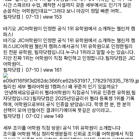
시간 스파르타 수업, 쾌적한 시설까지 갖춘 세부에서도 인기가 많은
손꼽히는 어학원인데요^^그러다 보니 마감이 정말 빠른 어학..
필자닷컴
|
07-13
|
view 153
바기오 JIC어학원이 인정한 공식 1위 유학원에서 소개하는 챌린저 캠
퍼스!
바기오 JIC어학원이 인정한 공식 1위 유학원에서 소개하는 챌린저 캠
퍼스!JIC어학원 챌린저 캠퍼스에서공식 1위 유학원으로 인정한필리
핀 전문 유학원, 필자닷컴입니다.누구나 1위라고 말할 수는 있습니다.
지만 진짜 1위는 어학원이 직접 확인하고 인정합니다.필자닷컴은 JIC
어학원이..
필자닷컴
|
07-10
|
view 161
필리핀 세부 펠라어학원 1캠퍼스! 왜 꾸준히 인기 있을까요?
안녕하세요잉글리쉬 펠라어학원이 직접공식 1위로 인증한 유학원,필
자닷컴입니다:)필자닷컴은 2025년잉글리쉬 펠라 등록생 1위를 기록
하며, 어학원으로부터 공식 인증을 받았습니다. 학생 한 분, 한 분의
선택이 모여 만들어진 결과이기에더욱 뜻깊은 상이라고..
필자닷컴
|
07-02
|
view 149
세부 조이풀 어학원 직접 방문! 공식 1위 유학원이 소개합니다
조이풀 어학원 핵심 정리학생분들의 신뢰로 조이풀 어학원에서 직접