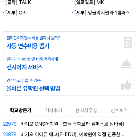
[클락] TALK
[일로일로] MK
[세부] CPI
[세부] 잉글리시펠라 1캠퍼스
필리핀어학연수 비용 얼마나 들까?
자동 연수비용 뽑기
필리핀 연수생활을 더욱 풍족하게
컨시어지 서비스
안심하고 믿을 수 있는
올바른 유학원 선택 방법
학교방문기
식사후기
현지사무실
연수후기
22979
바기오 CNS어학원 - 모놀 스파르타 캠퍼스로 탈바꿈!
22978
바기오 이에듀 에코(E-EDU), 어학원이 직접 인증한…