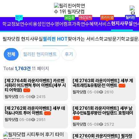
✕
필리핀 학원 정보
인기
모집중
마감임박
프리미엄
필리핀
필리핀 연수 비용
현지사무실
학교정보
연수비용
성인연수
영어캠프
가족연수
혜택서비스
연
유형별 필리핀 연수
필자닷컴 현지사무실
필리핀 HOT
찾아가는 서비스
학교방문기
학교설문
필리핀 영어 캠프
전체
필리핀 현지이벤트
후기
필리핀 가족 연수
Total
1,763건
11 페이지
필자닷컴 프리미엄 서비스
[제 2764회 라운지이벤트] 카르멘
[제 2763회 라운지이벤트] 세부 계
사파리 어드벤쳐 투어 이벤트(세부 시
곡트래킹&유황온천 이벤트
HOT
티 어학원)
HOT
필자닷컴 현지 사무실
필자닷컴
05-08
2610
필자닷컴
05-08
2415
필리핀 연수정보
[제 2762회 라운지이벤트] 세부 데
[제 2761회 라운지이벤트] 세부 날
이&나이트 투어 이벤트
루수안&힐루뚱안 아일랜드 호핑데이
HOT
HOT
필자닷컴
05-08
2951
필자닷컴 이벤트
필자닷컴
05-08
2572
필리핀 출국준비
[제 2760회 라운지이벤트] 필자정