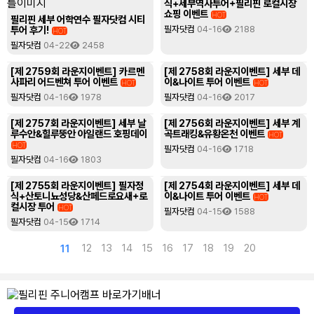
식+세부역사투어+필리핀 로컬시장
쇼핑 이벤트
HOT
필리핀 세부 어학연수 필자닷컴 시티
필리핀 조기유학
투어 후기!
필자닷컴
04-16
2188
HOT
필자닷컴
04-22
2458
필리핀 연계연수
[제 2759회 라운지이벤트] 카르멘
[제 2758회 라운지이벤트] 세부 데
사파리 어드벤쳐 투어 이벤트
이&나이트 투어 이벤트
HOT
HOT
필자뉴스
필자닷컴
04-16
1978
필자닷컴
04-16
2017
[제 2757회 라운지이벤트] 세부 날
[제 2756회 라운지이벤트] 세부 계
루수안&힐루뚱안 아일랜드 호핑데이
곡트래킹&유황온천 이벤트
HOT
HOT
필자닷컴
04-16
1718
필자닷컴
04-16
1803
[제 2755회 라운지이벤트] 필자정
[제 2754회 라운지이벤트] 세부 데
식+산토니뇨성당&산페드로요새+로
이&나이트 투어 이벤트
HOT
컬시장 투어
HOT
필자닷컴
04-15
1588
필자닷컴
04-15
1714
12
13
14
15
16
17
18
19
20
11