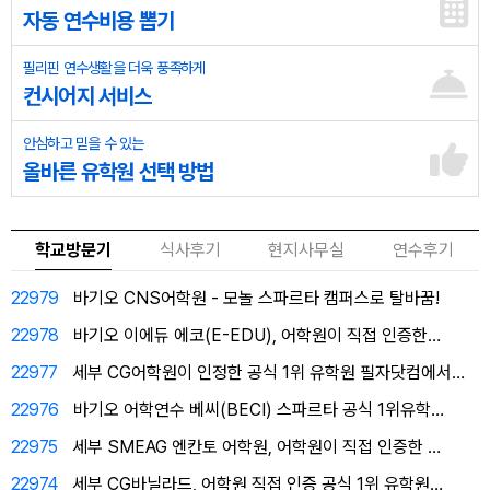
자동 연수비용 뽑기
필리핀 연수생활을 더욱 풍족하게
컨시어지 서비스
안심하고 믿을 수 있는
올바른 유학원 선택 방법
학교방문기
식사후기
현지사무실
연수후기
22979
바기오 CNS어학원 - 모놀 스파르타 캠퍼스로 탈바꿈!
22978
바기오 이에듀 에코(E-EDU), 어학원이 직접 인증한…
22977
세부 CG어학원이 인정한 공식 1위 유학원 필자닷컴에서…
22976
바기오 어학연수 베씨(BECI) 스파르타 공식 1위유학…
22975
세부 SMEAG 엔칸토 어학원, 어학원이 직접 인증한 …
22974
세부 CG바닐라드, 어학원 직접 인증 공식 1위 유학원…