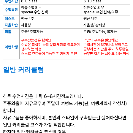
수업시간
6-8 class
6-10 class
정규수업 의무
정규수업 의무
수업특징
필리핀 조기유학
special 수업 선택
special 수업 선택/의무
테스트
평균 4주
평균 매주
필리핀 연계연수
자율학습
자율성
자율성/ 강제성
외출
주중/ 주말가능
주중/ 주말가능, 불가능
필자뉴스
구속받는것은 싫어요
약간의 구속은 필요해요
수업은 확실히 듣되 문화체험도 중요하게
수업시간이 많거나 의무적으로
이런학생
생각하는 학생
공부하는 시간을 주되 하루종일
스스로 컨트롤이 가능한 학생에게 추천
공부만 하기는 싫어요 라는 학생에
일반 커리큘럼
하루 수업시간은 대략 6~8시간정도입니다.
주중외출이 자유로우며 주말에 여행도 가능(단, 여행계획서 작성시)
합니다
자유로움을 좋아하시며, 본인의 스타일이 구속받는걸 싫어하신다면
일반 커리큘럼 코스가 가장 적합합니다.
하지만 일반 커리큘럼 코스의 경우