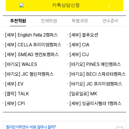
카톡상담신청
추천학원
전체학원
특별과정
연수준비
[세부] English Fella 2캠퍼스
[세부] 블루오션
[세부] CELLA 프리미엄캠퍼스
[세부] CIA
[세부] SMEAG 엔칸토캠퍼스
[세부] CIJ
[바기오] WALES
[바기오] PINES 메인캠퍼스
[바기오] JIC 챌린저캠퍼스
[바기오] BECI 스파르타캠퍼스
[세부] EV
[바기오] JIC 프리미엄캠퍼스
[클락] TALK
[일로일로] MK
[세부] CPI
[세부] 잉글리시펠라 1캠퍼스
필리핀어학연수 비용 얼마나 들까?