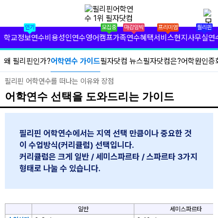
✕
필리핀 학원 정보
인기
모집중
마감임박
프리미엄
필리핀
필리핀 연수 비용
학교정보
연수비용
성인연수
영어캠프
가족연수
혜택서비스
현지사무실
연
유형별 필리핀 연수
왜 필리핀인가?
어학연수 가이드
필자닷컴 뉴스
필자닷컴은?
어학원인증
필리핀 영어 캠프
필리핀 어학연수를 떠나는 이유와 장점
어학연수 선택을 도와드리는 가이드
필리핀 가족 연수
필자닷컴 프리미엄 서비스
필리핀 어학연수에서는 지역 선택 만큼이나 중요한 것
이 수업방식(커리큘럼) 선택입니다.
필자닷컴 현지 사무실
커리큘럼은 크게 일반 / 세미스파르타 / 스파르타 3가지
필리핀 연수정보
형태로 나눌 수 있습니다.
필자닷컴 이벤트
일반
세미스파르타
필리핀 출국준비