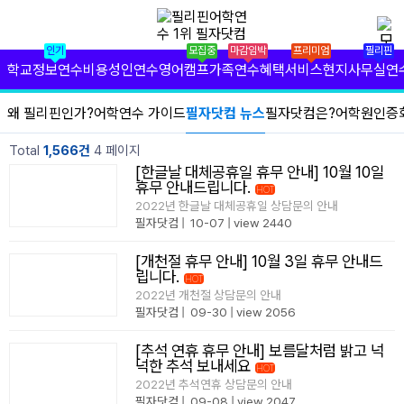
✕
필리핀 학원 정보
인기
모집중
마감임박
프리미엄
필리핀
필리핀 연수 비용
학교정보
연수비용
성인연수
영어캠프
가족연수
혜택서비스
현지사무실
연
유형별 필리핀 연수
왜 필리핀인가?
어학연수 가이드
필자닷컴 뉴스
필자닷컴은?
어학원인증
필리핀 영어 캠프
Total
1,566건
4 페이지
[한글날 대체공휴일 휴무 안내] 10월 10일
필리핀 가족 연수
휴무 안내드립니다.
HOT
no image
2022년 한글날 대체공휴일 상담문의 안내
필자닷컴
|
10-07
|
view 2440
필자닷컴 프리미엄 서비스
[개천절 휴무 안내] 10월 3일 휴무 안내드
필자닷컴 현지 사무실
립니다.
HOT
no image
2022년 개천절 상담문의 안내
필리핀 연수정보
필자닷컴
|
09-30
|
view 2056
[추석 연휴 휴무 안내] 보름달처럼 밝고 넉
필자닷컴 이벤트
넉한 추석 보내세요
HOT
no image
2022년 추석연휴 상담문의 안내
필리핀 출국준비
필자닷컴
|
09-08
|
view 2047