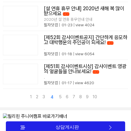
[설 연휴 휴무 안내] 2020년 새해 복 많이
받으세요
HOT
no image
2020년 설 연휴 휴무안내 안내
필자닷컴
|
01-23
|
view 4024
[제52회 감사이벤트공지] 간단하게 응모하
고 대박행운의 주인공이 되세요!
HOT
no image
.
필자닷컴
|
01-18
|
view 6054
[제51회 감사이벤트시상] 감사이벤트 영광
의 얼굴들을 만나보세요!
HOT
no image
.
필자닷컴
|
01-17
|
view 4620
1
2
3
5
6
7
8
9
10
4
상담게시판