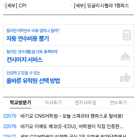
[세부] CPI
[세부] 잉글리시펠라 1캠퍼스
필리핀어학연수 비용 얼마나 들까?
자동 연수비용 뽑기
필리핀 연수생활을 더욱 풍족하게
컨시어지 서비스
안심하고 믿을 수 있는
올바른 유학원 선택 방법
학교방문기
식사후기
현지사무실
연수후기
22979
바기오 CNS어학원 - 모놀 스파르타 캠퍼스로 탈바꿈!
22978
바기오 이에듀 에코(E-EDU), 어학원이 직접 인증한…
22977
세부 CG어학원이 인정한 공식 1위 유학원 필자닷컴에서…