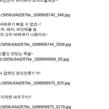
비되었는지 하나하나 보여드릴게요~
바베큐가 빠질 수 없죠~!
새우, 돼지, 파인애플 등
의 꼬치 바베큐가 나왔어요~
깃쫄깃 맛있는 족발~
 잡채인 판싯칸톤!! ^0^
지막한 새우구이!!