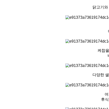
닭고기와 
케찹을
다양한 샐
여
후식