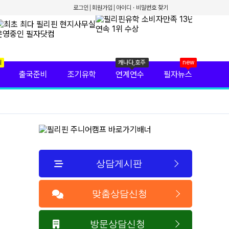
로그인
회원가입
아이디 · 비밀번호 찾기
월
캐나다,호주
new
출국준비
조기유학
연계연수
필자뉴스
상담게시판
맞춤상담신청
방문상담신청