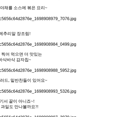
야채를 소스에 볶은 요리~
메추리알 장조림!
 찍어 먹으면 더 맛있는
바삭바삭 감자칩~
러드, 밑반찬들이 있어요~
기서 끝이 아니죠~!
 과일도 만나볼까요?!