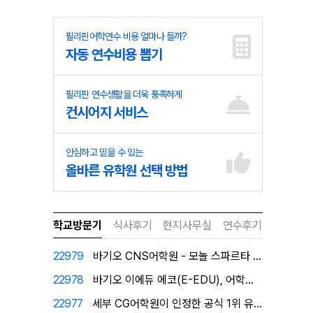
필리핀어학연수 비용 얼마나 들까?
자동 연수비용 뽑기
필리핀 연수생활을 더욱 풍족하게
컨시어지 서비스
안심하고 믿을 수 있는
올바른 유학원 선택 방법
학교방문기
식사후기
현지사무실
연수후기
22979
바기오 CNS어학원 - 모놀 스파르타 캠퍼스로 탈바꿈!
22978
바기오 이에듀 에코(E-EDU), 어학원이 직접 인증한…
22977
세부 CG어학원이 인정한 공식 1위 유학원 필자닷컴에서…