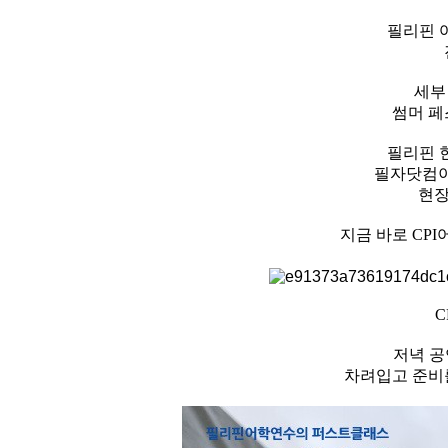
필리핀 
세부
썸머 
필리핀 
필자닷컴이
현장
지금 바로 CP
C
저녁 공
차려입고 준비를