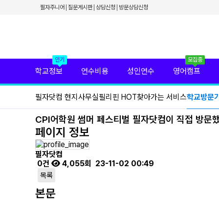
✕
필자주니어
질문게시판
상담신청
방문상담신청
필리핀 학원 정보
필리핀 연수 비용
유형별 필리핀 연수
필리핀 영어 캠프
필리핀 가족 연수
필자닷컴 프리미엄 서비스
인기
모집중
필자닷컴 현지 사무실
학교정보
연수비용
성인연수
영어캠프
필리핀 연수정보
필자닷컴 이벤트
필자닷컴 현지사무실
필리핀 HOT
찾아가는 서비스
학교방문
필리핀 출국준비
필리핀 조기유학
필리핀 연계연수
CPI어학원 썸머 페스티벌 필자닷컴이 직접 방문했
필자뉴스
페이지 정보
필자닷컴
0건
4,055회
23-11-02 00:49
목록
본문