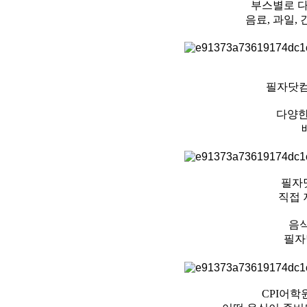
부스별로 
음료, 과일,
필자닷컴
다양한
필자
직접 
음
필자
CPI어학