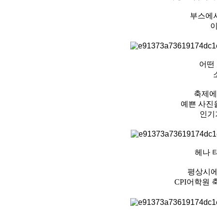
부스에서
이
어떤
축제에
예쁜 사진을
인기가
헤나 타
평상시에
CPI어학원 