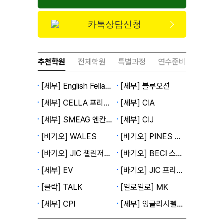
카톡상담신청
추천학원
전체학원
특별과정
연수준비
[세부] English Fella 2캠퍼스
[세부] 블루오션
[세부] CELLA 프리미엄캠퍼스
[세부] CIA
[세부] SMEAG 엔칸토캠퍼스
[세부] CIJ
[바기오] WALES
[바기오] PINES 메인캠퍼스
[바기오] JIC 챌린저캠퍼스
[바기오] BECI 스파르타캠퍼스
[세부] EV
[바기오] JIC 프리미엄캠퍼스
[클락] TALK
[일로일로] MK
[세부] CPI
[세부] 잉글리시펠라 1캠퍼스