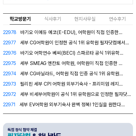
학교방문기
식사후기
현지사무실
연수후기
22978
바기오 이에듀 에코(E-EDU), 어학원이 직접 인증한…
22977
세부 CG어학원이 인정한 공식 1위 유학원 필자닷컴에서…
22976
바기오 어학연수 베씨(BECI) 스파르타 공식 1위유학…
22975
세부 SMEAG 엔칸토 어학원, 어학원이 직접 인증한 …
22974
세부 CG바닐라드, 어학원 직접 인증 공식 1위 유학원…
22973
필리핀 세부 CPI 어학원 외부기숙사 - 프리미엄 레지…
22972
세부 비세부어학원이 공식 1위 유학원으로 인정한 필자닷…
22971
세부 EV어학원 외부기숙사 완벽 정복! 1인실을 원한다…
독점 정식 협약 체결
필자닷컴
& 하나카드