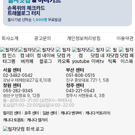
손목위의 체크카드
트래블로그 터치
출시기념 선착순
1,000명
무료발급
회사소개
광고문의
개인정보처리방침
이용약관
서울 센터
부산 센터
02-3482-0542
051-808-0515
강남구 테헤란로27길 8,10층
진구 중앙대로 721-1, 5층
창원 센터
청주 센터
055-282-9345
043-221-0543
성산구 단정로 9, 12층
청주시 서현동로 4, 3층
월~금
09:00~21:00 (오전9시~저녁9시)
토요일
11:00~22:00
일요일
14:00~22:00
필리핀 센터
호주 센터
일본 센터
캐나다 벤쿠버
캐나다 빅토리아
캐나다 토론토
캐나다 캘거리