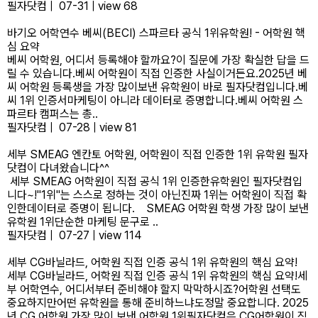
필자닷컴
|
07-31
|
view 68
바기오 어학연수 베씨(BECI) 스파르타 공식 1위유학원! - 어학원 핵
심 요약
베씨 어학원, 어디서 등록해야 할까요?이 질문에 가장 확실한 답을 드
릴 수 있습니다.​베씨 어학원이 직접 인증한 사실이거든요.2025년 베
씨 어학원 등록생을 가장 많이보낸 유학원이 바로 필자닷컴입니다.베
씨 1위 인증서마케팅이 아니라 데이터로 증명합니다.​베씨 어학원 스
파르타 캠퍼스는 총..
필자닷컴
|
07-28
|
view 81
세부 SMEAG 엔칸토 어학원, 어학원이 직접 인증한 1위 유학원 필자
닷컴이 다녀왔습니다^^
세부 SMEAG 어학원이 직접 공식 1위 인증한유학원인 필자닷컴입
니다~!"1위"는 스스로 정하는 것이 아닌진짜 1위는 어학원이 직접 확
인한데이터로 증명이 됩니다. SMEAG 어학원 학생 가장 많이 보낸
유학원 1위단순한 마케팅 문구로 ..
필자닷컴
|
07-27
|
view 114
세부 CG바닐라드, 어학원 직접 인증 공식 1위 유학원의 핵심 요약!
세부 CG바닐라드, 어학원 직접 인증 공식 1위 유학원의 핵심 요약!세
부 어학연수, 어디서부터 준비해야 할지 막막하시죠?어학원 선택도
중요하지만어떤 유학원을 통해 준비하느냐도정말 중요합니다. 2025
년 CG 어학원 가장 많이 보낸 어학원 1위필자닷컴은 CG어학원이 직