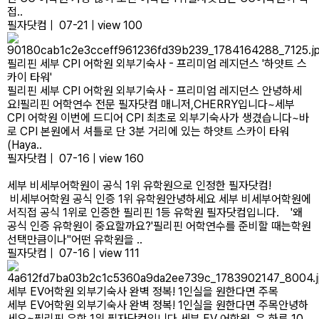
접..
필자닷컴
|
07-21
|
view 100
필리핀 세부 CPI 어학원 외부기숙사 - 프리미엄 레지던스 '하얏트 스
카이 타워'
필리핀 세부 CPI 어학원 외 부기숙사 - 프리미엄 레지던스 안녕하세
요!필리핀 어학연수 전문 필자닷컴 매니저,CHERRY입니다~​세부
CPI 어학원 이번에 드디어 CPI 최초로 외부기숙사가 생겼습니다~바
로 CPI 본원에서 셔틀로 단 3분 거리에 있는 하얏트 스카이 타워
(Haya..
필자닷컴
|
07-16
|
view 160
세부 비세부어학원이 공식 1위 유학원으로 인정한 필자닷컴!
비세부어학원 공식 인증 1위 유학원안녕하세요 세부 비세부어학원에
서직접 공식 1위로 인증한 필리핀 1등 유학원 필자닷컴입니다. '왜
공식 인증 유학원이 중요할까요?'​필리핀 어학연수를 준비할 때는학원
선택만큼이나"어떤 유학원을 ..
필자닷컴
|
07-16
|
view 111
세부 EV어학원 외부기숙사 완벽 정복! 1인실을 원한다면 주목
세부 EV어학원 외부기숙사 완벽 정복! 1인실을 원한다면 주목안녕하
세요~필리핀 유학 1위 필자닷컴입니다 세부 EV 어학원 은 하루 10