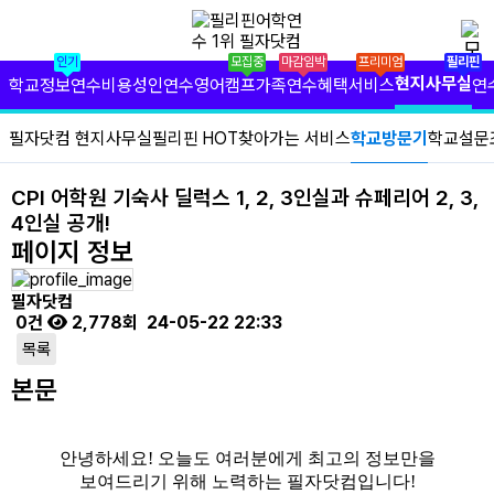
✕
필리핀 학원 정보
인기
모집중
마감임박
프리미엄
필리핀
필리핀 연수 비용
현지사무실
학교정보
연수비용
성인연수
영어캠프
가족연수
혜택서비스
연
유형별 필리핀 연수
필자닷컴 현지사무실
필리핀 HOT
찾아가는 서비스
학교방문기
학교설문
필리핀 영어 캠프
CPI 어학원 기숙사 딜럭스 1, 2, 3인실과 슈페리어 2, 3,
4인실 공개!
필리핀 가족 연수
페이지 정보
필자닷컴 프리미엄 서비스
필자닷컴
0건
2,778회
24-05-22 22:33
필자닷컴 현지 사무실
목록
필리핀 연수정보
본문
필자닷컴 이벤트
안녕하세요! 오늘도 여러분에게 최고의 정보만을
필리핀 출국준비
보여드리기 위해 노력하는 필자닷컴입니다!