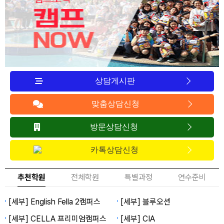
상담게시판
맞춤상담신청
방문상담신청
카톡상담신청
추천학원
전체학원
특별과정
연수준비
[세부] English Fella 2캠퍼스
[세부] 블루오션
[세부] CELLA 프리미엄캠퍼스
[세부] CIA