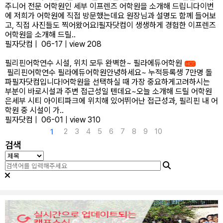
주니어 전문 어학원인 세부 이프렌즈 어학원을 소개해 드립니다이번
에 저희가 어학원에 직접 방문했는데요 원장님과 설명도 함께 들어보
고, 직접 사진들도 찍어왔어요!필자닷컴이 생생하게 경험한 이프렌즈
어학원을 소개해 드릴..
필자닷컴
|
06-17
|
view 208
필리핀어학연수 시설, 위치 모두 완벽한~ 필라에듀어학원
HOT
필리핀어학연수 필라에듀어학원안녕하세요~ 누적등록생 7만명 돌
파필자닷컴입니다!어학원을 선택하실 때 가장 중요하게고려하시는
부분이 바로시설과 주변 접근성일 텐데요~오늘 소개해 드릴 어학원
은세부 시티 아이티파크에 위치해 있어뛰어난 접근성과, 필리핀 내 어
학원 중 시설이 가..
필자닷컴
|
06-01
|
view 310
2
3
4
5
6
7
8
9
10
1
검색