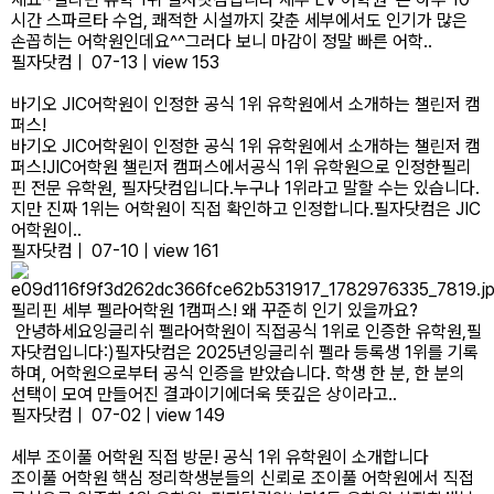
시간 스파르타 수업, 쾌적한 시설까지 갖춘 세부에서도 인기가 많은
손꼽히는 어학원인데요^^그러다 보니 마감이 정말 빠른 어학..
필자닷컴
|
07-13
|
view 153
바기오 JIC어학원이 인정한 공식 1위 유학원에서 소개하는 챌린저 캠
퍼스!
바기오 JIC어학원이 인정한 공식 1위 유학원에서 소개하는 챌린저 캠
퍼스!JIC어학원 챌린저 캠퍼스에서공식 1위 유학원으로 인정한필리
핀 전문 유학원, 필자닷컴입니다.누구나 1위라고 말할 수는 있습니다.
지만 진짜 1위는 어학원이 직접 확인하고 인정합니다.필자닷컴은 JIC
어학원이..
필자닷컴
|
07-10
|
view 161
필리핀 세부 펠라어학원 1캠퍼스! 왜 꾸준히 인기 있을까요?
안녕하세요잉글리쉬 펠라어학원이 직접공식 1위로 인증한 유학원,필
자닷컴입니다:)필자닷컴은 2025년잉글리쉬 펠라 등록생 1위를 기록
하며, 어학원으로부터 공식 인증을 받았습니다. 학생 한 분, 한 분의
선택이 모여 만들어진 결과이기에더욱 뜻깊은 상이라고..
필자닷컴
|
07-02
|
view 149
세부 조이풀 어학원 직접 방문! 공식 1위 유학원이 소개합니다
조이풀 어학원 핵심 정리학생분들의 신뢰로 조이풀 어학원에서 직접