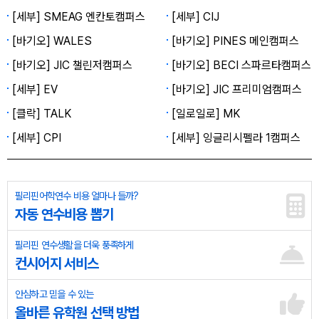
[세부] SMEAG 엔칸토캠퍼스
[세부] CIJ
[바기오] WALES
[바기오] PINES 메인캠퍼스
[바기오] JIC 챌린저캠퍼스
[바기오] BECI 스파르타캠퍼스
[세부] EV
[바기오] JIC 프리미엄캠퍼스
[클락] TALK
[일로일로] MK
[세부] CPI
[세부] 잉글리시펠라 1캠퍼스
필리핀어학연수 비용 얼마나 들까?
자동 연수비용 뽑기
필리핀 연수생활을 더욱 풍족하게
컨시어지 서비스
안심하고 믿을 수 있는
올바른 유학원 선택 방법