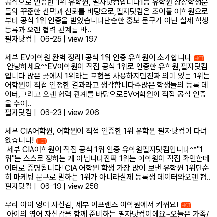
공식으로 인증한 1위 유학원, 필자닷컴입니다1등 유학원 상장학생분
들의 꾸준한 선택과 신뢰를 바탕으로,필자닷컴은 조이풀 어학원으로
부터 공식 1위 인증을 받았습니다단순한 홍보 문구가 아닌 실제 학생
등록과 오랜 협력 관계를 바..
필자닷컴
|
06-25
|
view 197
세부 EV어학원 완벽 정리! 공식 1위 인증 유학원이 소개합니다
HOT
안녕하세요^^EV어학원이 직접 공식 1위로 인증한 유학원,필자닷컴
입니다 많은 곳에서 1위라는 표현을 사용하지만진짜 의미 있는 1위는
어학원이 직접 인정한 결과라고 생각합니다​수많은 학생들의 등록 데
이터,그리고 오랜 협력 관계를 바탕으로EV어학원이 직접 공식 인증
을 수여..
필자닷컴
|
06-23
|
view 206
세부 CIA어학원, 어학원이 직접 인증한 1위 유학원 필자닷컴이 다녀
왔습니다!
HOT
세부 CIA어학원이 직접 공식 1위 인증 유학원필자닷컴입니다^^"1
위"는 스스로 정하는 게 아닙니다진짜 1위는 어학원이 직접 확인한데
이터로 증명됩니다! CIA 어학원 학생 가장 많이 보낸 유학원 1위단순
히 마케팅 문구로 말하는 1위가 아니라실제 등록생 데이터와오랜 협..
필자닷컴
|
06-19
|
view 258
우리 아이 영어 자신감, 세부 이프렌즈 어학원에서 키워요!
HOT
아이의 영어 자신감을 함께 준비하는 필자닷컴이에요~오늘은 가족/