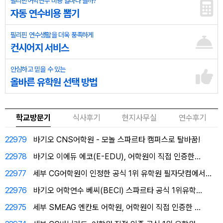
필리핀어학연수 비용 얼마나 들까?
자동 연수비용 뽑기
필리핀 연수생활을 더욱 풍족하게
컨시어지 서비스
안심하고 믿을 수 있는
올바른 유학원 선택 방법
학교방문기
식사후기
현지사무실
연수후기
22979
바기오 CNS어학원 - 모놀 스파르타 캠퍼스로 탈바꿈!
22978
바기오 이에듀 에코(E-EDU), 어학원이 직접 인증한…
22977
세부 CG어학원이 인정한 공식 1위 유학원 필자닷컴에서…
22976
바기오 어학연수 베씨(BECI) 스파르타 공식 1위유학…
22975
세부 SMEAG 엔칸토 어학원, 어학원이 직접 인증한 …