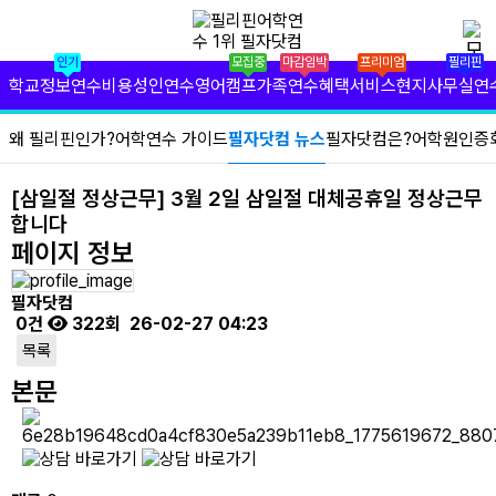
✕
필리핀 학원 정보
인기
모집중
마감임박
프리미엄
필리핀
필리핀 연수 비용
학교정보
연수비용
성인연수
영어캠프
가족연수
혜택서비스
현지사무실
연
유형별 필리핀 연수
왜 필리핀인가?
어학연수 가이드
필자닷컴 뉴스
필자닷컴은?
어학원인증
필리핀 영어 캠프
[삼일절 정상근무] 3월 2일 삼일절 대체공휴일 정상근무
합니다
필리핀 가족 연수
페이지 정보
필자닷컴 프리미엄 서비스
필자닷컴
0건
322회
26-02-27 04:23
필자닷컴 현지 사무실
목록
필리핀 연수정보
본문
필자닷컴 이벤트
삼일절 대체공휴일 정상근무 안내
필리핀 출국준비