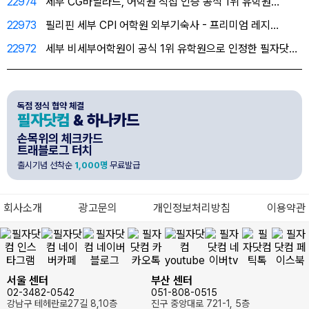
22974
세부 CG바닐라드, 어학원 직접 인증 공식 1위 유학원…
22973
필리핀 세부 CPI 어학원 외부기숙사 - 프리미엄 레지…
22972
세부 비세부어학원이 공식 1위 유학원으로 인정한 필자닷…
독점 정식 협약 체결
필자닷컴
& 하나카드
손목위의 체크카드
트래블로그 터치
출시기념 선착순
1,000명
무료발급
회사소개
광고문의
개인정보처리방침
이용약관
서울 센터
부산 센터
02-3482-0542
051-808-0515
강남구 테헤란로27길 8,10층
진구 중앙대로 721-1, 5층