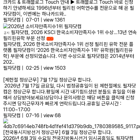
크카드 & 트래블로그 Touch 안내 ▶ 트래블로그 Touch 바로 신청
하기 안녕하세요 1996년부터 필리핀 어학연수를 전문으로 해 온 필
자닷컴이, 이번에는 하나카드와..
필자닷컴
|
07-01
|
view 1361
필자닷컴, 2026 KSCI 한국소비자만족지수 1위 수상…13년 연속
공지
필리핀유학 부문 선정
HOT
필자닷컴, 2026 한국소비자만족지수 1위 선정 필리핀 유학 전문 플
랫폼 필자닷컴이 ‘2026 한국소비자만족지수 1위’ 유학원(필리핀유
학) 부문에 선정되었습니다. 이번 수상으로 필자닷컴은 2014년부터
202..
필자닷컴
|
02-25
|
view 1503
[제헌절 정상근무] 7월 17일 정상근무 합니다.
2026년 7월 17일 금요일, 다시 법정공휴일이 된 제헌절에도 필자닷
컴은 정상근무 합니다.평일에 시간 내기힘드셨던 분들도 휴일을 이용
해서 상담받아보세요!상담이나 문의사항은 해당 버튼을 클릭해 신청
주시면 당직근무자가 빠르게 연락드립니다.공휴일 근무시간 :
11:00~17:00
필자닷컴
|
07-16
|
view 68
[전국동시지방선거 정상근무] 6월 3일 정상근무 합니다.
2026년 6월 3일 수요일 전국지방동시선거 임시공휴일도 필자닷컴