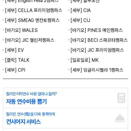
[세부] English Fella 2캠퍼스
[세부] 블루오션
[세부] CELLA 프리미엄캠퍼스
[세부] CIA
[세부] SMEAG 엔칸토캠퍼스
[세부] CIJ
[바기오] WALES
[바기오] PINES 메인캠퍼스
[바기오] JIC 챌린저캠퍼스
[바기오] BECI 스파르타캠퍼스
[세부] EV
[바기오] JIC 프리미엄캠퍼스
[클락] TALK
[일로일로] MK
[세부] CPI
[세부] 잉글리시펠라 1캠퍼스
필리핀어학연수 비용 얼마나 들까?
자동 연수비용 뽑기
필리핀 연수생활을 더욱 풍족하게
컨시어지 서비스