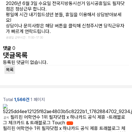
2026년 6월 3일 수요일 전국지방동시선거 임시공휴일도 필자닷
컴은 정상근무 합니다.
필리핀 조기유학
평일에 시간 내기힘드셨던 분들, 휴일을 이용해서 상담받아보세
요!
필리핀 연계연수
상담이나 문의사항은 해당 버튼을 클릭해 신청주시면 당직근무자
가 빠르게 연락드립니다.
필자뉴스
공휴일 근무시간 : 11:00~17:00
댓글
0
댓글목록
등록된 댓글이 없습니다.
목록
Total
1,566건
1 페이지
필리핀 어학연수 1위 필자닷컴 x 하나카드 공식 제휴 -트래블로
공지
그 체크카드 & 트래블로그 Touch
HOT
필리핀 어학연수 1위 필자닷컴 x 하나카드 공식 제휴 트래블로그 체