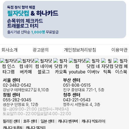
독점 정식 협약 체결
필자닷컴
& 하나카드
손목위의 체크카드
트래블로그 터치
출시기념 선착순
1,000명
무료발급
회사소개
광고문의
개인정보처리방침
이용약관
서울 센터
부산 센터
02-3482-0542
051-808-0515
강남구 테헤란로27길 8,10층
진구 중앙대로 721-1, 5층
창원 센터
청주 센터
055-282-9345
043-221-0543
성산구 단정로 9, 12층
청주시 서현동로 4, 3층
월~금
09:00~21:00 (오전9시~저녁9시)
토요일
11:00~22:00
일요일
14:00~22:00
필리핀 센터
호주 센터
일본 센터
캐나다 벤쿠버
캐나다 빅토리아
캐나다 토론토
캐나다 캘거리