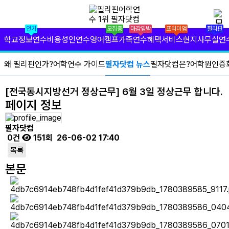
✕
필리핀 학원 정보
인기
모집중
마감임박
프리미엄
필리핀
필리핀 연수 비용
학교정보
연수비용
성인연수
영어캠프
가족연수
혜택서비스
현지사무실
연
유형별 필리핀 연수
왜 필리핀인가?
어학연수 가이드
필자닷컴 뉴스
필자닷컴은?
어학원인증
필리핀 영어 캠프
[전국동시지방선거 정상근무] 6월 3일 정상근무 합니다.
페이지 정보
필리핀 가족 연수
필자닷컴
필자닷컴 프리미엄 서비스
0건
151회
26-06-02 17:40
목록
필자닷컴 현지 사무실
본문
필리핀 연수정보
필자닷컴 이벤트
필리핀 출국준비