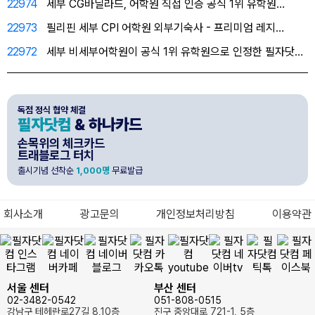
22974
세부 CG바닐라드, 어학원 직접 인증 공식 1위 유학원…
22973
필리핀 세부 CPI 어학원 외부기숙사 - 프리미엄 레지…
22972
세부 비세부어학원이 공식 1위 유학원으로 인정한 필자닷…
독점 정식 협약 체결
필자닷컴
& 하나카드
손목위의 체크카드
트래블로그 터치
출시기념 선착순
1,000명
무료발급
회사소개
광고문의
개인정보처리방침
이용약관
서울 센터
부산 센터
02-3482-0542
051-808-0515
강남구 테헤란로27길 8,10층
진구 중앙대로 721-1, 5층