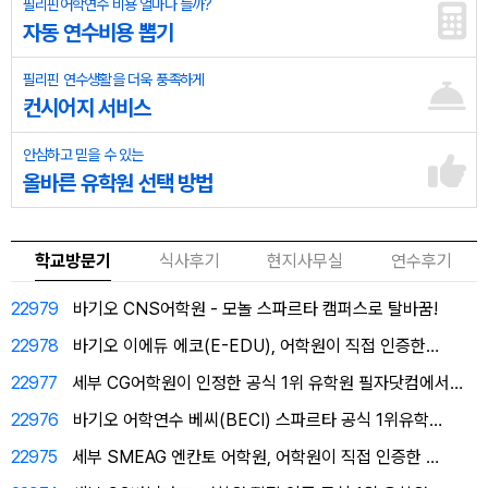
필리핀어학연수 비용 얼마나 들까?
자동 연수비용 뽑기
필리핀 연수생활을 더욱 풍족하게
컨시어지 서비스
안심하고 믿을 수 있는
올바른 유학원 선택 방법
학교방문기
식사후기
현지사무실
연수후기
22979
바기오 CNS어학원 - 모놀 스파르타 캠퍼스로 탈바꿈!
22978
바기오 이에듀 에코(E-EDU), 어학원이 직접 인증한…
22977
세부 CG어학원이 인정한 공식 1위 유학원 필자닷컴에서…
22976
바기오 어학연수 베씨(BECI) 스파르타 공식 1위유학…
22975
세부 SMEAG 엔칸토 어학원, 어학원이 직접 인증한 …