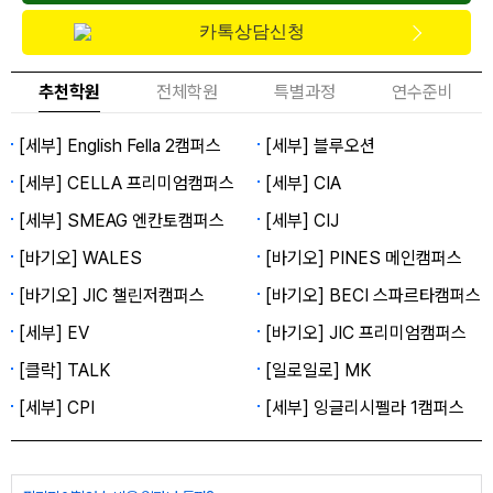
카톡상담신청
추천학원
전체학원
특별과정
연수준비
[세부] English Fella 2캠퍼스
[세부] 블루오션
[세부] CELLA 프리미엄캠퍼스
[세부] CIA
[세부] SMEAG 엔칸토캠퍼스
[세부] CIJ
[바기오] WALES
[바기오] PINES 메인캠퍼스
[바기오] JIC 챌린저캠퍼스
[바기오] BECI 스파르타캠퍼스
[세부] EV
[바기오] JIC 프리미엄캠퍼스
[클락] TALK
[일로일로] MK
[세부] CPI
[세부] 잉글리시펠라 1캠퍼스