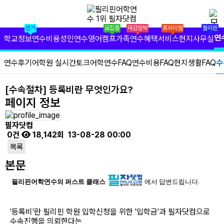
✕
필리핀 학원 정보
인기
모집중
마감임박
프리미엄
필리핀
필리핀 연수 비용
연
학교정보
연수비용
성인연수
영어캠프
가족연수
혜택서비스
현지사무실
유형별 필리핀 연수
연수후기
어학원 실시간토크
어학연수FAQ
연수비용FAQ
현지생활FAQ
수
필리핀 영어 캠프
[수속절차] 등록비란 무엇인가요?
페이지 정보
필리핀 가족 연수
필자닷컴
필자닷컴 프리미엄 서비스
0건
18,142회
13-08-28 00:00
목록
필자닷컴 현지 사무실
본문
필리핀 연수정보
필리핀어학연수의 퍼스트 클래스
에서 답변드립니다.
필자닷컴 이벤트
'등록비'란 필리핀 학원 입학신청을 위한 '입학금'과 필자닷컴으로
필리핀 출국준비
수속진행을 의뢰한다는