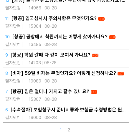
[항공] 필리핀 편도항공권만 구입하여 입국 가능한가요?
HOT
필자닷컴
14966
08-28
[항공] 입국심사시 주의사항은 무엇인가요?
HOT
필자닷컴
15304
08-28
[항공] 공항에서 학원까지는 어떻게 찾아가나요?
HOT
필자닷컴
13485
08-28
[항공] 학원 갈때 다 같이 모여서 가나요?
HOT
필자닷컴
14203
08-28
[비자] 59일 비자는 무엇인가요? 어떻게 신청하나요?
HOT
필자닷컴
19089
08-28
[항공] 짐은 얼마나 가지고 갈수 있나요?
HOT
필자닷컴
15307
08-28
[수속절차] 보험청구시 준비서류와 보험금 수령방법은 뭔가
요?
HOT
필자닷컴
19000
08-28
2
1