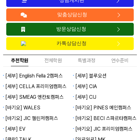
상담게시판
맞춤상담신청
방문상담신청
카톡상담신청
추천학원
전체학원
특별과정
연수준비
[세부] English Fella 2캠퍼스
[세부] 블루오션
[세부] CELLA 프리미엄캠퍼스
[세부] CIA
[세부] SMEAG 엔칸토캠퍼스
[세부] CIJ
[바기오] WALES
[바기오] PINES 메인캠퍼스
[바기오] JIC 챌린저캠퍼스
[바기오] BECI 스파르타캠퍼스
[세부] EV
[바기오] JIC 프리미엄캠퍼스
[클락] TALK
[일로일로] MK