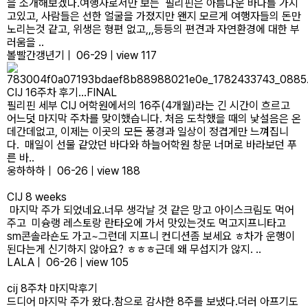
을 소개해보겠다.여행자로서만 보는 필리핀은 아름다운 바다를 가지
고있고, 사람들은 선한 얼굴을 가졌지만 왠지 모르게 여행자들의 돈만
노리는것 같고, 위생은 형편 없고,,,등등의 편견과 자연환경에 대한 부
러움을 ..
볼빨간갱년기
|
06-29
|
view 117
CIJ 16주차 후기...FINAL
​필리핀 세부 CIJ 어학원에서의 16주(4개월)라는 긴 시간이 흐르고
어느덧 마지막 주차를 맞이했습니다. 처음 도착했을 때의 낯설음은 온
데간데없고, 이제는 이곳의 모든 풍경과 일상이 정겹게만 느껴집니
다. ​ 매일이 선물 같았던 바다와 하늘​어학원 창문 너머로 바라보던 푸
른 바..
웅하하하
|
06-26
|
view 188
CIJ 8 weeks
마지막 주가 되었네요.​너무 생각날 것 같은 망고 아이스크림도 먹어
주고​ ​미슝랭 레스토랑 란타오에 가서 맛있는것도 먹고지프니타고
sm콘솔라숀도 가고~​그런데 지프니 컨디션좀 보세요 ㅎ​차가 운행이
된다는게 신기하지 않아요? ㅎㅎㅎ근데 왜 무섭지가 않지. ..
LALA
|
06-26
|
view 105
cij 8주차 마지막후기
드디어 마지막 주가 왔다.참으로 감사한 8주를 보냈다.더러 아프기도