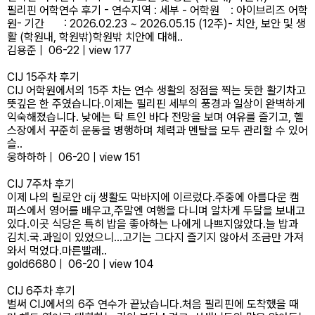
필리핀 어학연수 후기 - 연수지역 : 세부 - 어학원 : 아이브리즈 어학
원- 기간 : 2026.02.23 ~ 2026.05.15 (12주)- 치안, 보안 및 생
활 (학원내, 학원밖)학원밖 치안에 대해..
김용준
|
06-22
|
view 177
CIJ 15주차 후기
CIJ 어학원에서의 15주 차는 연수 생활의 정점을 찍는 듯한 활기차고
뜻깊은 한 주였습니다.​이제는 필리핀 세부의 풍경과 일상이 완벽하게
익숙해졌습니다. 낮에는 탁 트인 바다 전망을 보며 여유를 즐기고, 헬
스장에서 꾸준히 운동을 병행하며 체력과 멘탈을 모두 관리할 수 있어
슬..
웅하하하
|
06-20
|
view 151
CIJ 7주차 후기
이제 나의 릴로안 cij 생활도 막바지에 이르렀다.주중에 아름다운 캠
퍼스에서 영어를 배우고,주말엔 여행을 다니며 알차게 두달을 보내고
있다.이곳 식당은 특히 밥을 좋아하는 나에게 나쁘지않았다.늘 밥과
김치.국.과일이 있었으니...고기는 그다지 즐기지 않아서 조금만 가져
와서 먹었다.마른빨래..
gold6680
|
06-20
|
view 104
CIJ 6주차 후기
벌써 CIJ에서의 6주 연수가 끝났습니다.처음 필리핀에 도착했을 때