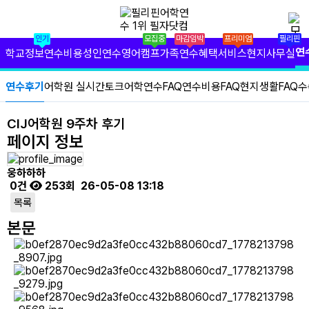
✕
필리핀 학원 정보
인기
모집중
마감임박
프리미엄
필리핀
필리핀 연수 비용
연
학교정보
연수비용
성인연수
영어캠프
가족연수
혜택서비스
현지사무실
유형별 필리핀 연수
연수후기
어학원 실시간토크
어학연수FAQ
연수비용FAQ
현지생활FAQ
수
필리핀 영어 캠프
​CIJ어학원 9주차 후기
페이지 정보
필리핀 가족 연수
웅하하하
필자닷컴 프리미엄 서비스
0건
253회
26-05-08 13:18
목록
필자닷컴 현지 사무실
본문
필리핀 연수정보
필자닷컴 이벤트
필리핀 출국준비