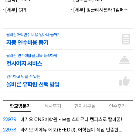
[세부] CPI
[세부] 잉글리시펠라 1캠퍼스
필리핀어학연수 비용 얼마나 들까?
자동 연수비용 뽑기
필리핀 연수생활을 더욱 풍족하게
컨시어지 서비스
안심하고 믿을 수 있는
올바른 유학원 선택 방법
학교방문기
식사후기
현지사무실
연수후기
22979
바기오 CNS어학원 - 모놀 스파르타 캠퍼스로 탈바꿈!
22978
바기오 이에듀 에코(E-EDU), 어학원이 직접 인증한…