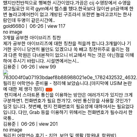
했지만전반적으로 행복한 시간이었다.가끔은 cij 수영장에서 수영을
했고릴로안 외곽 gym에서 헬스를 했다.한국보다 많이싼 pt금액에 한
번 놀라고에어컨이 없고 개방된 구조라서 또한번 놀라고코치는 한사
람인데 두명이 같은시간에..
gold6680
|
06-26
|
view 117
no image
3개월 공부한 아이브리즈 칭찬
제가 공부한 아이브리즈에 대한 칭찬을 적을까 합니다.3개월이나 기
거한 곳이니 당연히 불만도 있겠으나 쏙 빼고 칭찬위주로 올리는 점
과 다른 학원은 다녀본적이 없으니 비교해서 적는 것은 아닌점을 이해
하여 주시기 바랍니다. ​시설면에서는시..
김용준
|
06-26
|
view 99
필리핀 어학연수 준비물 - 정리해 보았습니다.(마지막에 USIM 논란
에 대한 제 생각 정리)
HOT
현지에서 스마트폰 통신을 이용하는 방안은 여러가지가 있지만 크게
구분하면1. 전화번호가 필요 한가?2. 어떤 통신망을 사용할 것인가?
일것 입니다. ​첫번쨰, 현지 전화번호의 필요성에 대하여서는 필요없다
입니다. 다만, Grab 등을 이용하기 위해서는 전화번호가 필수라서 한
국통..
김용준
|
06-26
|
view 201
no image
필리핀 어학연수 후기 - 치안, 보안 및 생활 (학원내, 학원밖)