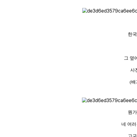
한국
그 옆
사
(배
뭔가
네 여러
고구