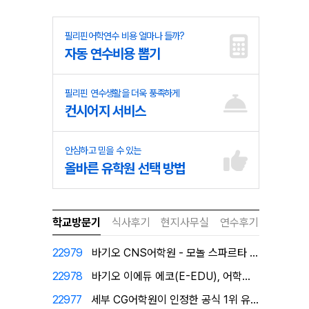
필리핀어학연수 비용 얼마나 들까?
자동 연수비용 뽑기
필리핀 연수생활을 더욱 풍족하게
컨시어지 서비스
안심하고 믿을 수 있는
올바른 유학원 선택 방법
학교방문기
식사후기
현지사무실
연수후기
22979
바기오 CNS어학원 - 모놀 스파르타 캠퍼스로 탈바꿈!
22978
바기오 이에듀 에코(E-EDU), 어학원이 직접 인증한…
22977
세부 CG어학원이 인정한 공식 1위 유학원 필자닷컴에서…