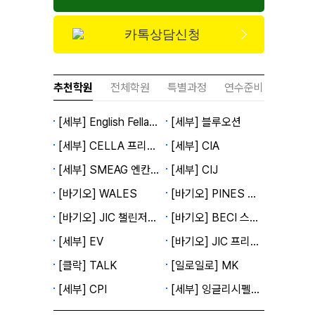
카톡상담신청
추천학원
전체학원
특별과정
연수준비
[세부] English Fella 2캠퍼스
[세부] 블루오션
[세부] CELLA 프리미엄캠퍼스
[세부] CIA
[세부] SMEAG 엔칸토캠퍼스
[세부] CIJ
[바기오] WALES
[바기오] PINES 메인캠퍼스
[바기오] JIC 챌린저캠퍼스
[바기오] BECI 스파르타캠퍼스
[세부] EV
[바기오] JIC 프리미엄캠퍼스
[클락] TALK
[일로일로] MK
[세부] CPI
[세부] 잉글리시펠라 1캠퍼스