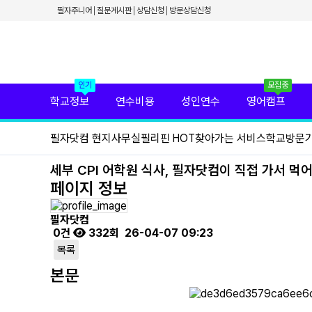
✕
필자주니어
질문게시판
상담신청
방문상담신청
필리핀 학원 정보
필리핀 연수 비용
유형별 필리핀 연수
필리핀 영어 캠프
필리핀 가족 연수
필자닷컴 프리미엄 서비스
인기
모집중
필자닷컴 현지 사무실
학교정보
연수비용
성인연수
영어캠프
필리핀 연수정보
필자닷컴 이벤트
필자닷컴 현지사무실
필리핀 HOT
찾아가는 서비스
학교방문
필리핀 출국준비
필리핀 조기유학
필리핀 연계연수
세부 CPI 어학원 식사, 필자닷컴이 직접 가서 
필자뉴스
페이지 정보
필자닷컴
0건
332회
26-04-07 09:23
목록
본문