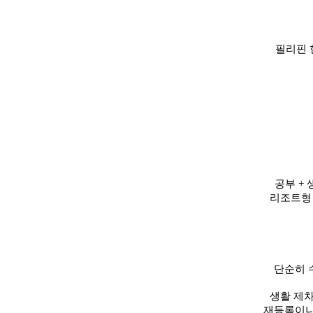
필리핀 
공부 +
리조트형
단순히 
생활 제
재등록이나