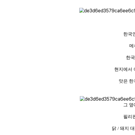
한국
메
한국
현지에서 
맛은 한
그 옆
필리핀
닭 / 돼지