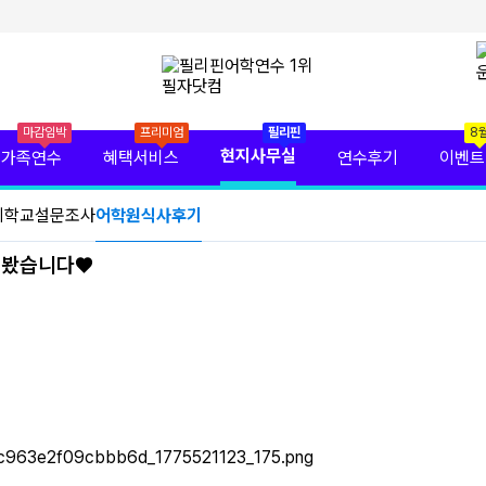
마감임박
프리미엄
필리핀
8
현지사무실
가족연수
혜택서비스
연수후기
이벤트
기
학교설문조사
어학원식사후기
먹어봤습니다♥