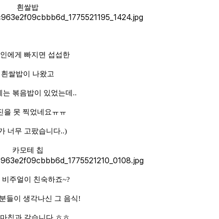
흰쌀밥
인에게 빠지면 섭섭한
흰쌀밥이 나왔고
에는 볶음밥이 있었는데..
진을 못 찍었네요ㅠㅠ
가 너무 고팠습니다..)
카모테 칩
 비주얼이 친숙하죠~?
분들이 생각나신 그 음식!
마칩과 같습니다 ㅎㅎ