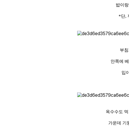
밥이랑 
*단,
부침
안쪽에 베
입이
옥수수도 먹
가운데 기둥