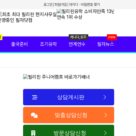
로그인
회원가입
아이디 · 비밀번호 찾기
월
캐나다,호주
new
출국준비
조기유학
연계연수
필자뉴스
상담게시판
맞춤상담신청
방문상담신청