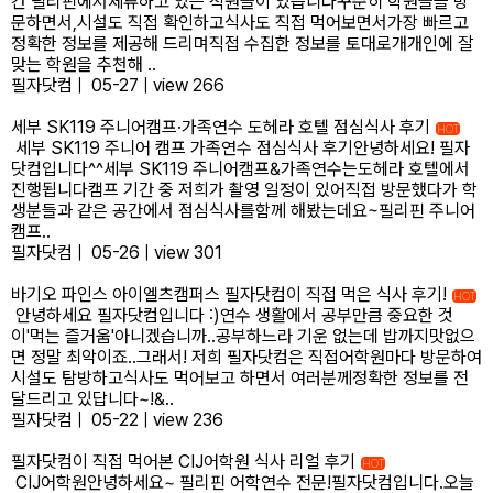
간 필리핀에서체류하고 있는 직원들이 있습니다꾸준히 학원들을 방
문하면서,시설도 직접 확인하고식사도 직접 먹어보면서가장 빠르고
정확한 정보를 제공해 드리며직접 수집한 정보를 토대로개개인에 잘
맞는 학원을 추천해 ..
필자닷컴
|
05-27
|
view 266
세부 SK119 주니어캠프·가족연수 도헤라 호텔 점심식사 후기
HOT
세부 SK119 주니어 캠프 가족연수 점심식사 후기안녕하세요! 필자
닷컴입니다^^세부 SK119 주니어캠프&가족연수는도헤라 호텔에서
진행됩니다캠프 기간 중 저희가 촬영 일정이 있어직접 방문했다가 학
생분들과 같은 공간에서 점심식사를함께 해봤는데요~필리핀 주니어
캠프..
필자닷컴
|
05-26
|
view 301
바기오 파인스 아이엘츠캠퍼스 필자닷컴이 직접 먹은 식사 후기!
HOT
안녕하세요 필자닷컴입니다 :)연수 생활에서 공부만큼 중요한 것
이'먹는 즐거움'아니겠습니까..공부하느라 기운 없는데 밥까지맛없으
면 정말 최악이죠..그래서! 저희 필자닷컴은 직접어학원마다 방문하여
시설도 탐방하고식사도 먹어보고 하면서 여러분께정확한 정보를 전
달드리고 있답니다~!&..
필자닷컴
|
05-22
|
view 236
필자닷컴이 직접 먹어본 CIJ어학원 식사 리얼 후기
HOT
CIJ어학원안녕하세요~ 필리핀 어학연수 전문!필자닷컴입니다.오늘