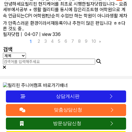
안녕하세요필리핀 현지케어를 최초로 시행한필자닷컴입니다~​ 요즘
세부에서공부 + 생활 퀄리티를 동시에 잡은리조트형 어학원으로 계
속 언급되는CPI 어학원❗​단순히 수업만 하는 학원이 아니라생활 제차
가 만족스러운 환경이라서재등록이나 추천이 많은 편입니다 ㅎㅎ​다
른 것도 중..
필자닷컴
|
04-07
|
view 336
2
3
4
5
6
7
8
9
10
1
검색
상담게시판
맞춤상담신청
방문상담신청