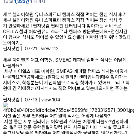
Total
1,323건
1 페이지
세부 셀라어학원 유니 스파르타 캠퍼스 직접 먹어본 점심 식사 후기
세부 셀라어학원 유니 스파르타 캠퍼스 직접 먹어본 점심 식사 후
기 안녕하세요 ! 필자닷컴 필리핀 센터입니다 찾아가는 서비스로,
CELLA 셀라 어학원유니 스파르타 캠퍼스 방문했는데요~점심시간
이 겹쳐서 식사도 먹어볼 수 있었어요 :)​셀라 어학원 밥이 워낙 맛있다
는이야기..
필자닷컴
|
07-21
|
view 112
세부 아이엘츠 대표 어학원, SMEAG 캐피탈 캠퍼스 식사는 어떻게
나올까요?
세부 아이엘츠 대표 어학원, SMEAG 캐피탈 캠퍼스 식사는 어떻게
나올까요?​안녕하세요 :)필자닷컴 필리핀 센터입니다!​매주 찾아가는
서비스로, 학생분들이 계신학원으로 직접 찾아가고 있어요 ​그리고 학
원에 간 김에점심/저녁식사도 직접 먹어보고 있는데요~이번 주에는
..
필자닷컴
|
07-13
|
view 104
시설 좋은 세부 필라에듀 어학원의 식사는 어떻게 나올까?
시설 좋은 세부 필라에듀 어학원의 식사는 어떻게 나올까?​안녕하세
요 !필리핀 전문 유학원필자닷컴 현지 사무실입니다 ^^​시설 좋고위치
좋고선생님 좋은 필라에듀 어학원의식사가 궁금하지 않으신가요~?