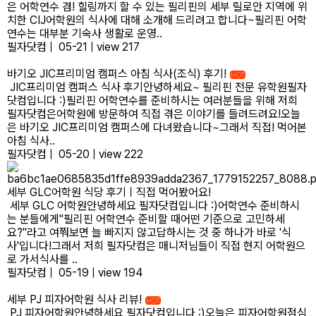
은 어학연수 겸! 힐링까지 할 수 있는 필리핀의 세부 릴로안 지역에 위
치한 CIJ어학원의 식사에 대해 소개해 드리려고 합니다~필리핀 어학
연수는 대부분 기숙사 생활로 운영..
필자닷컴
|
05-21
|
view 217
바기오 JIC프리미엄 캠퍼스 아침 식사(조식) 후기!
HOT
JIC프리미엄 캠퍼스 식사 후기안녕하세요~ 필리핀 전문 유학원필자
닷컴입니다 :)필리핀 어학연수를 준비하시는 여러분들을 위해 저희
필자닷컴은어학원에 방문하여 직접 겪은 이야기를 들려드려요!오늘
은 바기오 JIC프리미엄 캠퍼스에 다녀왔습니다~그래서 직접! 먹어본
아침 식사..
필자닷컴
|
05-20
|
view 222
세부 GLC어학원 식당 후기ㅣ직접 먹어봤어요!
세부 GLC 어학원안녕하세요 필자닷컴입니다 :)어학연수 준비하시
는 분들에게"필리핀 어학연수 준비할 때어떤 기준으로 고민하세
요?"라고 여쭤보면 늘 빠지지 않고답하시는 것 중 하나가 바로 '식
사'입니다!그래서 저희 필자닷컴은 매니저님들이 직접 현지 어학원으
로 가서식사를 ..
필자닷컴
|
05-19
|
view 194
세부 PJ 피자어학원 식사 리뷰!
HOT
PJ 피자어학원안녕하세요 필자닷컴입니다 :)오늘은 피자어학원점심