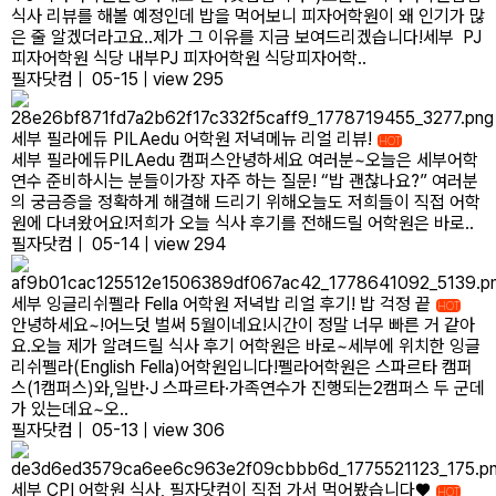
식사 리뷰를 해볼 예정인데 밥을 먹어보니 피자어학원이 왜 인기가 많
은 줄 알겠더라고요..제가 그 이유를 지금 보여드리겠습니다!세부 PJ
피자어학원 식당 내부PJ 피자어학원 식당피자어학..
필자닷컴
|
05-15
|
view 295
세부 필라에듀 PILAedu 어학원 저녁메뉴 리얼 리뷰!
HOT
세부 필라에듀PILAedu 캠퍼스안녕하세요 여러분~오늘은 세부어학
연수 준비하시는 분들이가장 자주 하는 질문! “밥 괜찮나요?” 여러분
의 궁금증을 정확하게 해결해 드리기 위해오늘도 저희들이 직접 어학
원에 다녀왔어요!저희가 오늘 식사 후기를 전해드릴 어학원은 바로..
필자닷컴
|
05-14
|
view 294
세부 잉글리쉬펠라 Fella 어학원 저녁밥 리얼 후기! 밥 걱정 끝
HOT
안녕하세요~!어느덧 벌써 5월이네요!시간이 정말 너무 빠른 거 같아
요.오늘 제가 알려드릴 식사 후기 어학원은 바로~세부에 위치한 잉글
리쉬펠라(English Fella)어학원입니다!펠라어학원은 스파르타 캠퍼
스(1캠퍼스)와,일반·J 스파르타·가족연수가 진행되는2캠퍼스 두 군데
가 있는데요~오..
필자닷컴
|
05-13
|
view 306
세부 CPI 어학원 식사, 필자닷컴이 직접 가서 먹어봤습니다♥
HOT