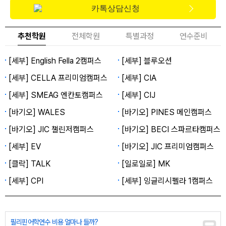
카톡상담신청
추천학원
전체학원
특별과정
연수준비
[세부] English Fella 2캠퍼스
[세부] 블루오션
[세부] CELLA 프리미엄캠퍼스
[세부] CIA
[세부] SMEAG 엔칸토캠퍼스
[세부] CIJ
[바기오] WALES
[바기오] PINES 메인캠퍼스
[바기오] JIC 챌린저캠퍼스
[바기오] BECI 스파르타캠퍼스
[세부] EV
[바기오] JIC 프리미엄캠퍼스
[클락] TALK
[일로일로] MK
[세부] CPI
[세부] 잉글리시펠라 1캠퍼스
필리핀어학연수 비용 얼마나 들까?