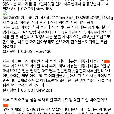
맛있다는 이야기를 듣고필자닷컴 현지 사무실에서 출동했습니다 세..
필자닷컴
|
07-06
|
view 158
세부 GLC 어학원 식사 후기｜직접 먹어본 저녁 메뉴 공개
세부 GLC 어학원 식사 후기｜직접 먹어본 저녁 메뉴 공개여러분 안
녕하세요~~필자닷컴 세부센터입니다 !​필리핀에서 영어공부하면서식
사를 잘 못 하실까봐 걱정하시는 분들 계시지요?밥/국/반찬 조합으로
한식처럼 나오긴 하지만아무래도 완벽하게 한식을느끼기에는 조금
어렵지요 ..
필자닷컴
|
06-29
|
view 130
세부 아이브리즈 어학원 식사 후기, 저녁 메뉴는 어떻게 나올까?
HOT
세부 아이브리즈 어학원 식사 후기, 저녁 메뉴는 어떻게 나올까?안녕
하세요31년 전통 필리핀 어학연수 전문필자닷컴 현지사무실입니다 !
이번주에는 세부 아이브리즈 어학원을방문해서 저녁 식사를먹어보고
왔습니다실제로 상담을 하다보면"외출이 편리한 위치""좋은 시설""저
렴한 학비""적은 한국인 비..
필자닷컴
|
06-08
|
view 281
세부 CPI 어학원 점심 식사 리얼 후기｜학생 식단 직접 먹어봤어요
HOT
안녕하세요 :] 필자닷컴 현지사무실입니다 !현지 사무실에는 약 10년