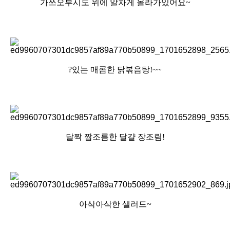
가쓰오부시도 위에 알차게 올라가있어요~
?있는 매콤한 닭볶음탕!~~
달짝 짭조름한 달걀 장조림!
아삭아삭한 샐러드~