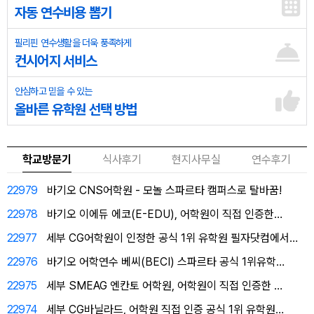
자동 연수비용 뽑기
필리핀 연수생활을 더욱 풍족하게
컨시어지 서비스
안심하고 믿을 수 있는
올바른 유학원 선택 방법
학교방문기
식사후기
현지사무실
연수후기
22979
바기오 CNS어학원 - 모놀 스파르타 캠퍼스로 탈바꿈!
22978
바기오 이에듀 에코(E-EDU), 어학원이 직접 인증한…
22977
세부 CG어학원이 인정한 공식 1위 유학원 필자닷컴에서…
22976
바기오 어학연수 베씨(BECI) 스파르타 공식 1위유학…
22975
세부 SMEAG 엔칸토 어학원, 어학원이 직접 인증한 …
22974
세부 CG바닐라드, 어학원 직접 인증 공식 1위 유학원…