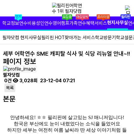
✕
필리핀 학원 정보
인기
모집중
마감임박
프리미엄
필리핀
필리핀 연수 비용
현지사무실
학교정보
연수비용
성인연수
영어캠프
가족연수
혜택서비스
연
유형별 필리핀 연수
필자닷컴 현지사무실
필리핀 HOT
찾아가는 서비스
학교방문기
학교설문
필리핀 영어 캠프
세부 어학연수 SME 캐피탈 식사 및 식당 리뉴얼 안내~!!
페이지 정보
필리핀 가족 연수
필자닷컴
필자닷컴 프리미엄 서비스
0건
3,028회
23-12-04 07:21
목록
필자닷컴 현지 사무실
본문
필리핀 연수정보
필자닷컴 이벤트
안녕하세요! ㅎㅎ 필리핀에 살고있는 SJ 매니저입니다!
한국은 부산에도 눈이 내렸었다는 소식을 들었어요
하지만 세부는 여전히 여름 날씨라 딴 세상 이야기처럼 들
필리핀 출국준비