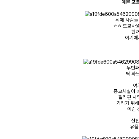
예쁜 포
뒤에 사람들
ㅎㅎ 도교사
한
여기에
두번째
딱 봐
여
종교시설이 아
필리핀 사
기리기 위해
이런 
신전
유품