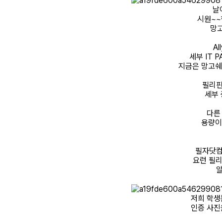
날
시원~~한
망
A
세부 IT 
지금은 망고쉐
필리핀
세부 
다른
용량이
필자닷컴
요런 필리
알
저희 학생
인증 사진