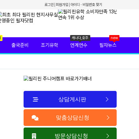
로그인
회원가입
아이디 · 비밀번호 찾기
월
캐나다,호주
new
출국준비
조기유학
연계연수
필자뉴스
상담게시판
맞춤상담신청
방문상담신청