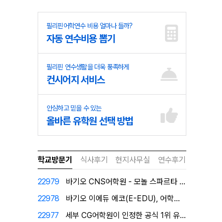
필리핀어학연수 비용 얼마나 들까?
자동 연수비용 뽑기
필리핀 연수생활을 더욱 풍족하게
컨시어지 서비스
안심하고 믿을 수 있는
올바른 유학원 선택 방법
학교방문기
식사후기
현지사무실
연수후기
22979
바기오 CNS어학원 - 모놀 스파르타 캠퍼스로 탈바꿈!
22978
바기오 이에듀 에코(E-EDU), 어학원이 직접 인증한…
22977
세부 CG어학원이 인정한 공식 1위 유학원 필자닷컴에서…