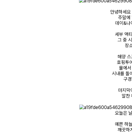
안녕하세요 
주말에
데이&나이
세부 액티
그 중 
장
해양 스
호핑투어
물에서
시내를 돌
구경
마지막
알찬 
오늘은 날
예쁜 하늘
깨끗하게