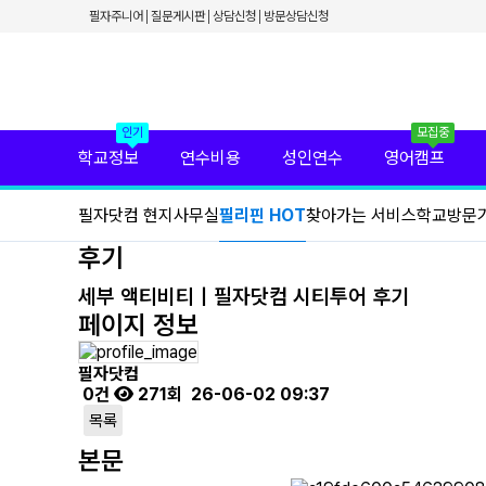
✕
필자주니어
질문게시판
상담신청
방문상담신청
필리핀 학원 정보
필리핀 연수 비용
유형별 필리핀 연수
필리핀 영어 캠프
필리핀 가족 연수
필자닷컴 프리미엄 서비스
인기
모집중
필자닷컴 현지 사무실
학교정보
연수비용
성인연수
영어캠프
필리핀 연수정보
필자닷컴 이벤트
필자닷컴 현지사무실
필리핀 HOT
찾아가는 서비스
학교방문
필리핀 출국준비
필리핀 조기유학
후기
필리핀 연계연수
필자뉴스
세부 액티비티｜필자닷컴 시티투어 후기
페이지 정보
필자닷컴
0건
271회
26-06-02 09:37
목록
본문