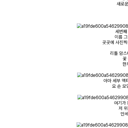
새로운
세번째
이름 
곳곳에 사진찍을
리틀 암스
꽃
한
아마 세부 액
요 손 모
여기가 
저 
만세