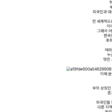
외국인과 대
전 세계적으
이
그래서 어
한국
후
여러
누
멋진 
이제 
부의 상징인 
층
외국인들 
다른 지역
들리