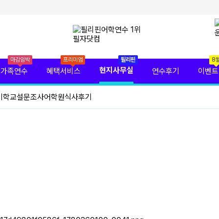
마감임박
프리미엄
필리핀
8
현지사무실
가족연수
혜택서비스
연수후기
이벤트
기
학교설문조사
어학원식사후기