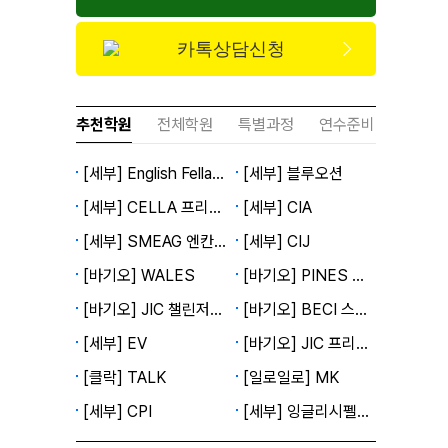
카톡상담신청
추천학원
전체학원
특별과정
연수준비
[세부] English Fella 2캠퍼스
[세부] 블루오션
[세부] CELLA 프리미엄캠퍼스
[세부] CIA
[세부] SMEAG 엔칸토캠퍼스
[세부] CIJ
[바기오] WALES
[바기오] PINES 메인캠퍼스
[바기오] JIC 챌린저캠퍼스
[바기오] BECI 스파르타캠퍼스
[세부] EV
[바기오] JIC 프리미엄캠퍼스
[클락] TALK
[일로일로] MK
[세부] CPI
[세부] 잉글리시펠라 1캠퍼스