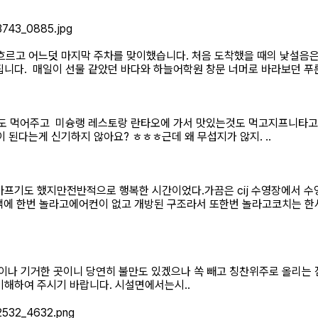
이 흐르고 어느덧 마지막 주차를 맞이했습니다. 처음 도착했을 때의 낯설음
다. ​ 매일이 선물 같았던 바다와 하늘​어학원 창문 너머로 바라보던 푸른
도 먹어주고​ ​미슝랭 레스토랑 란타오에 가서 맛있는것도 먹고지프니타고
 된다는게 신기하지 않아요? ㅎㅎㅎ근데 왜 무섭지가 않지. ..
 아프기도 했지만전반적으로 행복한 시간이었다.가끔은 cij 수영장에서 
금액에 한번 놀라고에어컨이 없고 개방된 구조라서 또한번 놀라고코치는 
이나 기거한 곳이니 당연히 불만도 있겠으나 쏙 빼고 칭찬위주로 올리는 
해하여 주시기 바랍니다. ​시설면에서는시..