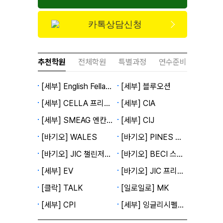
카톡상담신청
추천학원
전체학원
특별과정
연수준비
[세부] English Fella 2캠퍼스
[세부] 블루오션
[세부] CELLA 프리미엄캠퍼스
[세부] CIA
[세부] SMEAG 엔칸토캠퍼스
[세부] CIJ
[바기오] WALES
[바기오] PINES 메인캠퍼스
[바기오] JIC 챌린저캠퍼스
[바기오] BECI 스파르타캠퍼스
[세부] EV
[바기오] JIC 프리미엄캠퍼스
[클락] TALK
[일로일로] MK
[세부] CPI
[세부] 잉글리시펠라 1캠퍼스