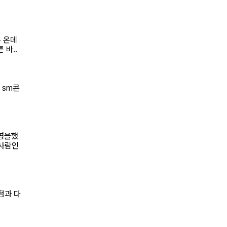
은 온데
 바..
 sm콘
수영을했
한사람인
점과 다