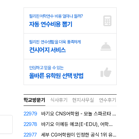
필리핀어학연수 비용 얼마나 들까?
자동 연수비용 뽑기
필리핀 연수생활을 더욱 풍족하게
컨시어지 서비스
안심하고 믿을 수 있는
올바른 유학원 선택 방법
학교방문기
식사후기
현지사무실
연수후기
22979
바기오 CNS어학원 - 모놀 스파르타 캠퍼스로 탈바꿈!
22978
바기오 이에듀 에코(E-EDU), 어학원이 직접 인증한…
22977
세부 CG어학원이 인정한 공식 1위 유학원 필자닷컴에서…