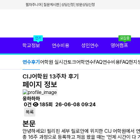
✕
필자주니어
질문게시판
상담신청
방문상담신청
필리핀 학원 정보
필리핀 연수 비용
유형별 필리핀 연수
필리핀 영어 캠프
필리핀 가족 연수
필자닷컴 프리미엄 서비스
인기
모집중
필자닷컴 현지 사무실
학교정보
연수비용
성인연수
영어캠프
필리핀 연수정보
필자닷컴 이벤트
연수후기
어학원 실시간토크
어학연수FAQ
연수비용FAQ
현지생
필리핀 출국준비
필리핀 조기유학
필리핀 연계연수
CIJ어학원 13주차 후기
필자뉴스
페이지 정보
웅하하하
0건
185회
26-06-08 09:24
목록
본문
안녕하세요! 필리핀 세부 릴로안에 위치한 CIJ 어학원에서 
​총 16주 과정으로 등록하고 처음 왔을 때는 '언제 시간이 다 