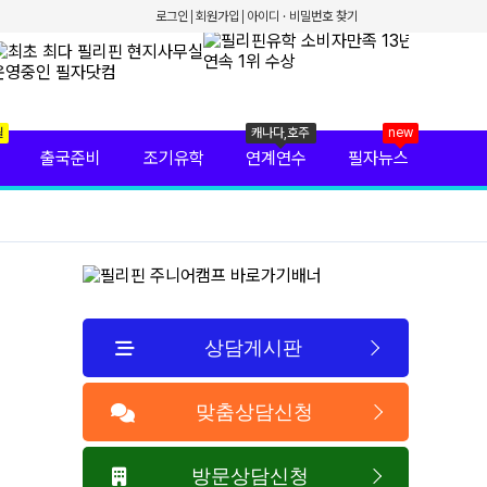
로그인
회원가입
아이디 · 비밀번호 찾기
월
캐나다,호주
new
출국준비
조기유학
연계연수
필자뉴스
상담게시판
맞춤상담신청
방문상담신청