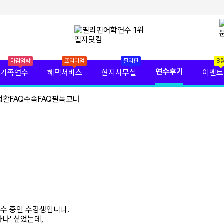
마감임박
프리미엄
필리핀
8
연수후기
가족연수
혜택서비스
현지사무실
이벤트
활FAQ
수속FAQ
필독코너
연수 중인 수강생입니다.
가나' 싶었는데,