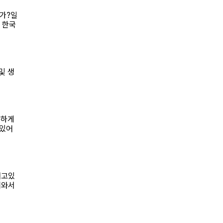
인가?일
 한국
 및 생
벽하게
 있어
내고있
져와서