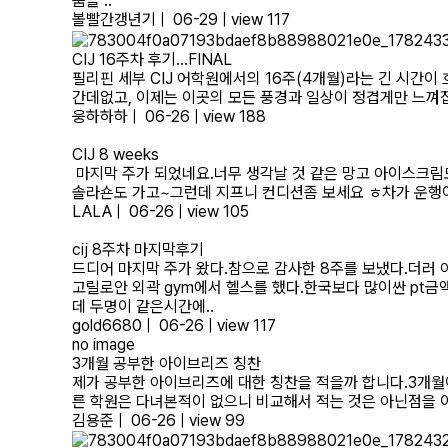
움을 ..
볼빨간갱년기
|
06-29
|
view 117
CIJ 16주차 후기...FINAL
​필리핀 세부 CIJ 어학원에서의 16주(4개월)라는 긴 시간
간데없고, 이제는 이곳의 모든 풍경과 일상이 정겹게만 느껴집니
웅하하하
|
06-26
|
view 188
CIJ 8 weeks
마지막 주가 되었네요.​너무 생각날 것 같은 망고 아이스크림
솔라숀도 가고~​그런데 지프니 컨디션좀 보세요 ㅎ​차가 운행이
LALA
|
06-26
|
view 105
cij 8주차 마지막후기
드디어 마지막 주가 왔다.참으로 감사한 8주를 보냈다.더러
고릴로안 외곽 gym에서 헬스를 했다.한국보다 많이싼 pt
데 두명이 같은시간에..
gold6680
|
06-26
|
view 117
no image
3개월 공부한 아이브리즈 칭찬
제가 공부한 아이브리즈에 대한 칭찬을 적을까 합니다.3개월
른 학원은 다녀본적이 없으니 비교해서 적는 것은 아닌점을 이
김용준
|
06-26
|
view 99