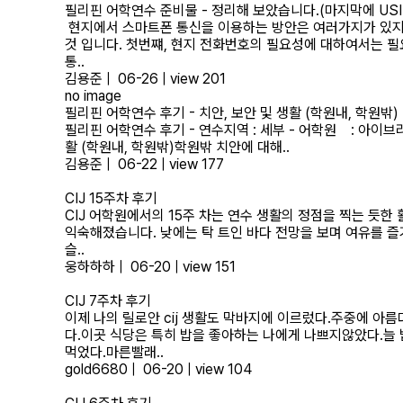
필리핀 어학연수 준비물 - 정리해 보았습니다.(마지막에 USI
현지에서 스마트폰 통신을 이용하는 방안은 여러가지가 있지만
것 입니다. ​첫번쨰, 현지 전화번호의 필요성에 대하여서는 필
통..
김용준
|
06-26
|
view 201
no image
필리핀 어학연수 후기 - 치안, 보안 및 생활 (학원내, 학원밖)
필리핀 어학연수 후기 - 연수지역 : 세부 - 어학원 : 아이브리즈 어
활 (학원내, 학원밖)학원밖 치안에 대해..
김용준
|
06-22
|
view 177
CIJ 15주차 후기
CIJ 어학원에서의 15주 차는 연수 생활의 정점을 찍는 듯
익숙해졌습니다. 낮에는 탁 트인 바다 전망을 보며 여유를 즐
슬..
웅하하하
|
06-20
|
view 151
CIJ 7주차 후기
이제 나의 릴로안 cij 생활도 막바지에 이르렀다.주중에 아
다.이곳 식당은 특히 밥을 좋아하는 나에게 나쁘지않았다.늘 
먹었다.마른빨래..
gold6680
|
06-20
|
view 104