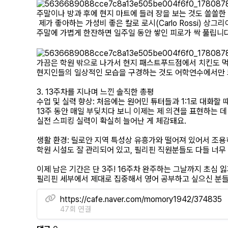
​주말이나 방과 후에 현지 마트에 들러 장을 보는 것도 쏠쏠
제가 좋아하는 가성비 좋은 칼로 로시(Carlo Rossi) 상그리
주말에 가볍게 한잔하면 일주일 동안 쌓인 피로가 싹 풀립니다
​가끔은 학원 밖으로 나가서 현지 패스트푸드점에서 치킨도 먹
현지인들의 일상적인 모습을 구경하는 것도 어학연수에서만 느
3. 13주차를 지나며 느낀 솔직한 총평
​수업 및 실력 향상: 처음에는 원어민 튜터들과 1:1로 대화할
13주 동안 매일 부딪치다 보니 이제는 제 의견을 표현하는 
실전 스피킹 실력이 확실히 늘어난 게 체감돼요.
​생활 환경: 릴로안 지역 특성상 유흥가와 떨어져 있어서 조
학원 시설도 잘 관리되어 있고, 필리핀 직원분들도 다들 너무
​이제 남은 기간은 단 3주! 16주차 완주하는 그날까지 초심
필리핀 세부에서 제대로 집중해서 영어 공부하고 싶으신 분들께
https://cafe.naver.com/momory1942/374835
47회 연결