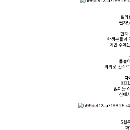
필리
필자닷
현지
학생분들과 
이번 주에
물놀이
의외로 산속으
다
파파
많이들 
산에서
5월
화