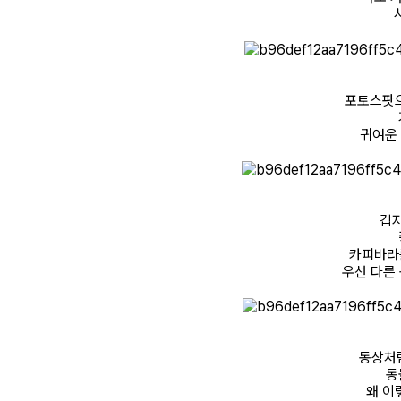
포토스팟으
귀여운 
갑
카피바라를
우선 다른
동상처
동
왜 이