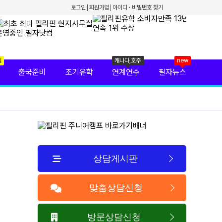
로그인
회원가입
아이디 · 비밀번호 찾기
월
캐나다,호주
new
출국준비
조기유학
연계연수
필자뉴스
상담게시판
맞춤상담신청
방문상담신청