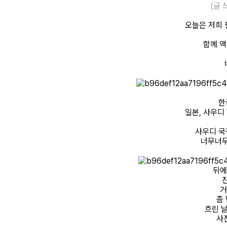
(글 
오늘은 저희
함께 
한
일본, 사우디
사우디 국
너무너무
뒤에
거
좀
흐린 
사