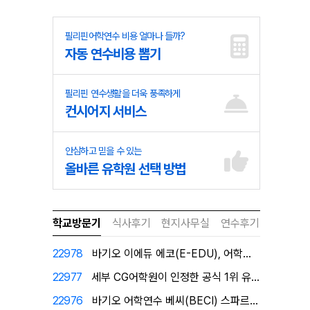
필리핀어학연수 비용 얼마나 들까?
자동 연수비용 뽑기
필리핀 연수생활을 더욱 풍족하게
컨시어지 서비스
안심하고 믿을 수 있는
올바른 유학원 선택 방법
학교방문기
식사후기
현지사무실
연수후기
22978
바기오 이에듀 에코(E-EDU), 어학원이 직접 인증한…
22977
세부 CG어학원이 인정한 공식 1위 유학원 필자닷컴에서…
22976
바기오 어학연수 베씨(BECI) 스파르타 공식 1위유학…