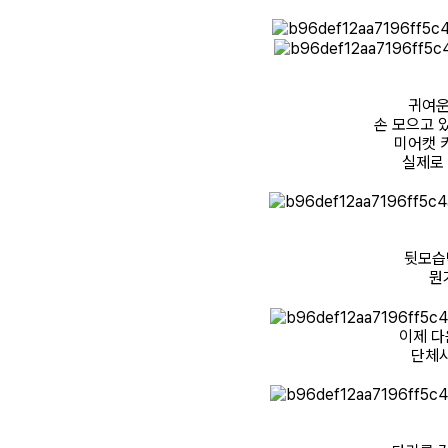
귀여운
손 모으고 
미어캣 
실제로 
뒷모습
뭔
이제 다
단체사