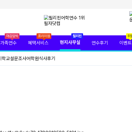
마감임박
프리미엄
필리핀
8
현지사무실
가족연수
혜택서비스
연수후기
이벤트
기
학교설문조사
어학원식사후기