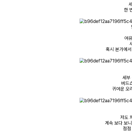
세
한 
여유
혹시 본가에서 
세부
버드쇼
귀여운 오
저도 
계속 보다 보니
점점