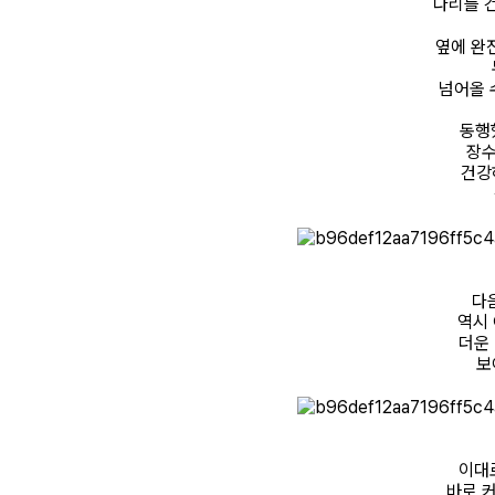
다리를 
옆에 완
넘어올 
동행
장수
건강
다
역시 
더운
보
이대
바로 