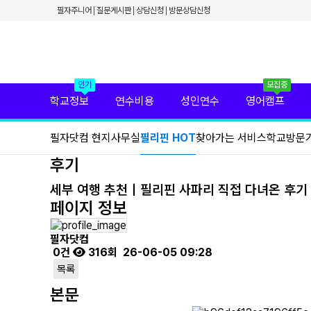
✕
필자주니어
질문게시판
상담신청
방문상담신청
필리핀 학원 정보
필리핀 연수 비용
유형별 필리핀 연수
필리핀 영어 캠프
필리핀 가족 연수
필자닷컴 프리미엄 서비스
인기
모집중
필자닷컴 현지 사무실
학교정보
연수비용
성인연수
영어캠프
필리핀 연수정보
필자닷컴 이벤트
필자닷컴 현지사무실
필리핀 HOT
찾아가는 서비스
학교방문
필리핀 출국준비
필리핀 조기유학
후기
필리핀 연계연수
필자뉴스
세부 여행 추천｜필리핀 사파리 직접 다녀온 후기
페이지 정보
필자닷컴
0건
316회
26-06-05 09:28
목록
본문