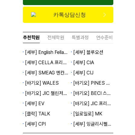
카톡상담신청
추천학원
전체학원
특별과정
연수준비
[세부] English Fella 2캠퍼스
[세부] 블루오션
[세부] CELLA 프리미엄캠퍼스
[세부] CIA
[세부] SMEAG 엔칸토캠퍼스
[세부] CIJ
[바기오] WALES
[바기오] PINES 메인캠퍼스
[바기오] JIC 챌린저캠퍼스
[바기오] BECI 스파르타캠퍼스
[세부] EV
[바기오] JIC 프리미엄캠퍼스
[클락] TALK
[일로일로] MK
[세부] CPI
[세부] 잉글리시펠라 1캠퍼스