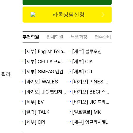
카톡상담신청
추천학원
전체학원
특별과정
연수준비
[세부] English Fella 2캠퍼스
[세부] 블루오션
[세부] CELLA 프리미엄캠퍼스
[세부] CIA
[세부] SMEAG 엔칸토캠퍼스
[세부] CIJ
, 필라
[바기오] WALES
[바기오] PINES 메인캠퍼스
[바기오] JIC 챌린저캠퍼스
[바기오] BECI 스파르타캠퍼스
[세부] EV
[바기오] JIC 프리미엄캠퍼스
[클락] TALK
[일로일로] MK
[세부] CPI
[세부] 잉글리시펠라 1캠퍼스