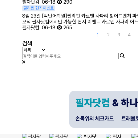
필자닷컴
06-18
290
필리핀 현지이벤트
8월 23일 【막탄어학원】필리핀 카르멘 사파리 & 어드벤쳐 파크
오직 필자닷컴에서만 가능한 현지 이벤트 카르멘 사파리 어드벤처
필자닷컴
06-18
265
다음
맨끝
2
3
4
1
검색
필자닷컴
& 하
손목위의 체크카드
트래블로