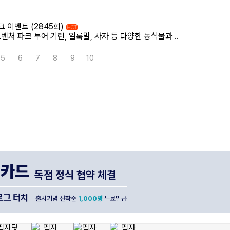
 이벤트 (2845회)
HOT
 파크 투어 기린, 얼룩말, 사자 등 다양한 동식물과 ..
5
6
7
8
9
10
나카드
독점 정식 협약 체결
그 터치
출시기념 선착순
1,000명
무료발급