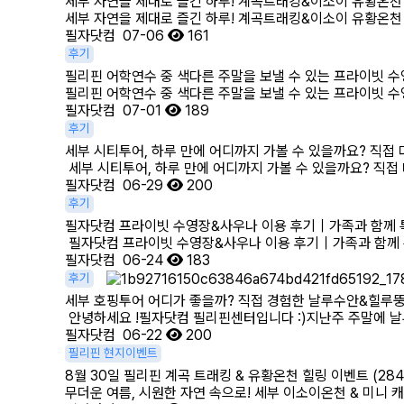
세부 자연을 제대로 즐긴 하루! 계곡트래킹&이소이 유황온천
세부 자연을 제대로 즐긴 하루! 계곡트래킹&이소이 유황온천
필자닷컴
07-06
161
후기
필리핀 어학연수 중 색다른 주말을 보낼 수 있는 프라이빗 
필리핀 어학연수 중 색다른 주말을 보낼 수 있는 프라이빗 
필자닷컴
07-01
189
후기
세부 시티투어, 하루 만에 어디까지 가볼 수 있을까요? 직접
세부 시티투어, 하루 만에 어디까지 가볼 수 있을까요? 직접
필자닷컴
06-29
200
후기
필자닷컴 프라이빗 수영장&사우나 이용 후기｜가족과 함께 
필자닷컴 프라이빗 수영장&사우나 이용 후기｜가족과 함께 특별
필자닷컴
06-24
183
후기
세부 호핑투어 어디가 좋을까? 직접 경험한 날루수안&힐루
안녕하세요 !필자닷컴 필리핀센터입니다 :)​지난주 주말에 날
필자닷컴
06-22
200
필리핀 현지이벤트
8월 30일 필리핀 계곡 트래킹 & 유황온천 힐링 이벤트 (28
무더운 여름, 시원한 자연 속으로! 세부 이소이온천 & 미니 