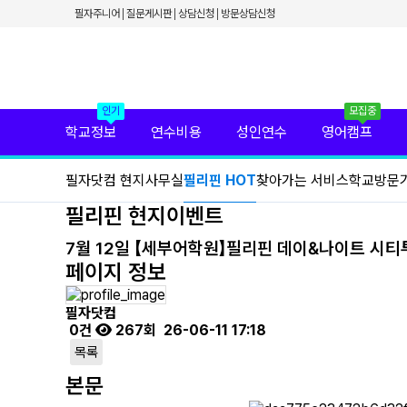
✕
필자주니어
질문게시판
상담신청
방문상담신청
필리핀 학원 정보
필리핀 연수 비용
유형별 필리핀 연수
필리핀 영어 캠프
필리핀 가족 연수
필자닷컴 프리미엄 서비스
인기
모집중
필자닷컴 현지 사무실
학교정보
연수비용
성인연수
영어캠프
필리핀 연수정보
필자닷컴 이벤트
필자닷컴 현지사무실
필리핀 HOT
찾아가는 서비스
학교방문
필리핀 출국준비
필리핀 조기유학
필리핀 현지이벤트
필리핀 연계연수
필자뉴스
7월 12일 【세부어학원】필리핀 데이&나이트 시티투
페이지 정보
필자닷컴
0건
267회
26-06-11 17:18
목록
본문