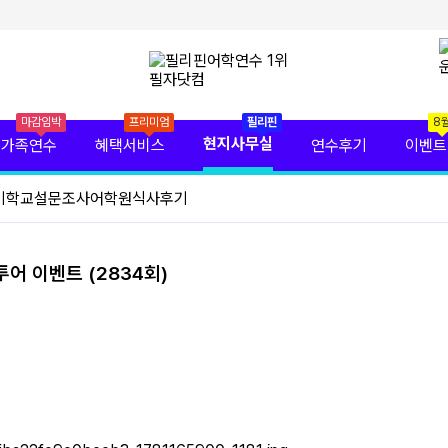
마감임박
프리미엄
필리핀
8
현지사무실
가족연수
혜택서비스
연수후기
이벤트
기
학교설문조사
어학원식사후기
어 이벤트 (2834회)