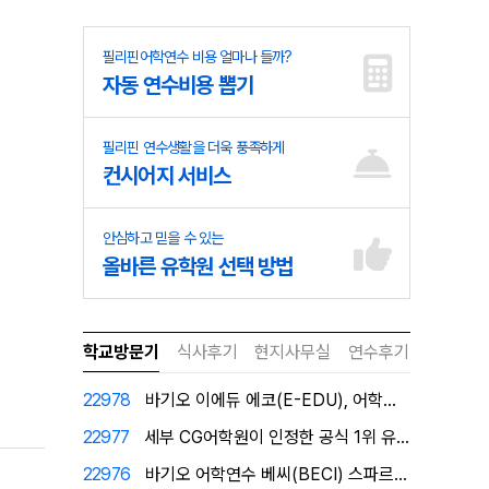
필리핀어학연수 비용 얼마나 들까?
자동 연수비용 뽑기
필리핀 연수생활을 더욱 풍족하게
컨시어지 서비스
안심하고 믿을 수 있는
올바른 유학원 선택 방법
학교방문기
식사후기
현지사무실
연수후기
22978
바기오 이에듀 에코(E-EDU), 어학원이 직접 인증한…
22977
세부 CG어학원이 인정한 공식 1위 유학원 필자닷컴에서…
22976
바기오 어학연수 베씨(BECI) 스파르타 공식 1위유학…