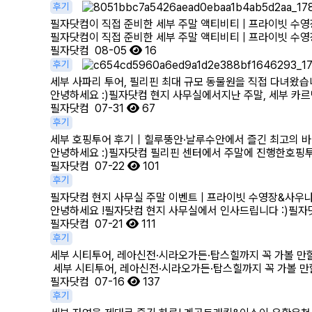
후기
필자닷컴이 직접 준비한 세부 주말 액티비티 | 프라이빗 수
필자닷컴이 직접 준비한 세부 주말 액티비티 | 프라이빗 수영
필자닷컴
08-05
16
후기
세부 사파리 투어, 필리핀 최대 규모 동물원을 직접 다녀왔
안녕하세요 :)필자닷컴 현지 사무실에서지난 주말, 세부 카르
필자닷컴
07-31
67
후기
세부 호핑투어 후기｜힐루뚱안·날루수안에서 즐긴 최고의 바
안녕하세요 :)필자닷컴 필리핀 센터에서 주말에 진행한호핑투
필자닷컴
07-22
101
후기
필자닷컴 현지 사무실 주말 이벤트 | 프라이빗 수영장&사우
안녕하세요 !필자닷컴 현지 사무실에서 인사드립니다 :)필자
필자닷컴
07-21
111
후기
세부 시티투어, 레아신전·시라오가든·탑스힐까지 꼭 가볼 만
세부 시티투어, 레아신전·시라오가든·탑스힐까지 꼭 가볼 만할
필자닷컴
07-16
137
후기