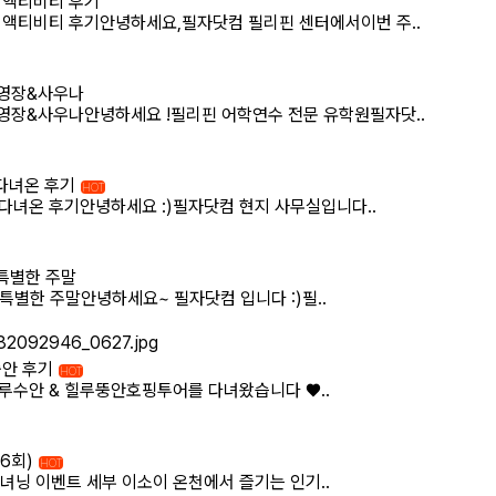
 액티비티 후기
 액티비티 후기​안녕하세요,필자닷컴 필리핀 센터에서이번 주..
수영장&사우나
수영장&사우나안녕하세요 !필리핀 어학연수 전문 유학원필자닷..
 다녀온 후기
HOT
 다녀온 후기안녕하세요 :)필자닷컴 현지 사무실입니다..
특별한 주말
한 주말​안녕하세요~ 필자닷컴 입니다 :)​필..
뚱안 후기
HOT
루수안 & 힐루뚱안호핑투어를 다녀왔습니다 ♥​..
46회)
HOT
캐녀닝 이벤트 세부 이소이 온천에서 즐기는 인기..