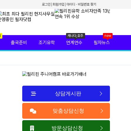
로그인
회원가입
아이디 · 비밀번호 찾기
월
캐나다,호주
new
출국준비
조기유학
연계연수
필자뉴스
상담게시판
맞춤상담신청
방문상담신청